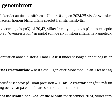
ka genombrott
 räcker det att titta på siffrorna. Under säsongen 2024/25 visade sven
 placerar honom bland ligans absolut främsta målskyttar.
 expected goals (xG) på 20,42, vilket är ett tydligt bevis på hans except
typ av "överprestation" är något som de riktigt stora anfallarna kännetec
berättar en annan historia. Hans
6 assist
under säsongen är det högsta anta
arnas straffområde
– näst flest i ligan efter Mohamed Salah. Det här sä
också visat prov på iskall precision –
11 av 12 straffar
har gått i mål u
g och visar på en anfallare som blir allt mer dominant.
 of the Month
och
Goal of the Month
för december 2024, vilket cemen