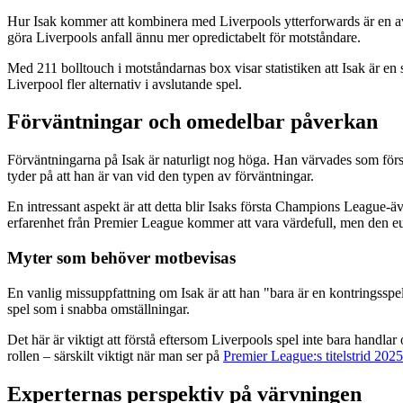
Hur Isak kommer att kombinera med Liverpools ytterforwards är en a
göra Liverpools anfall ännu mer opredictabelt för motståndare.
Med 211 bolltouch i motståndarnas box visar statistiken att Isak är en 
Liverpool fler alternativ i avslutande spel.
Förväntningar och omedelbar påverkan
Förväntningarna på Isak är naturligt nog höga. Han värvades som första
tyder på att han är van vid den typen av förväntningar.
En intressant aspekt är att detta blir Isaks första Champions League
erfarenhet från Premier League kommer att vara värdefull, men den eur
Myter som behöver motbevisas
En vanlig missuppfattning om Isak är att han "bara är en kontringsspela
spel som i snabba omställningar.
Det här är viktigt att förstå eftersom Liverpools spel inte bara handla
rollen – särskilt viktigt när man ser på
Premier League:s titelstrid 2025
Experternas perspektiv på värvningen