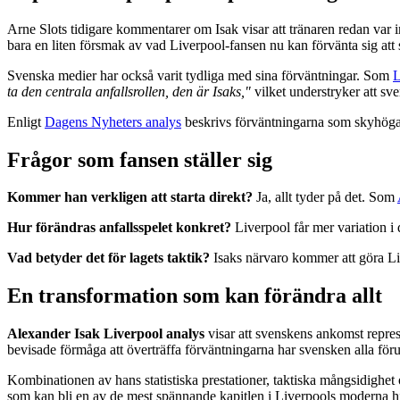
Arne Slots tidigare kommentarer om Isak visar att tränaren redan var i
bara en liten försmak av vad Liverpool-fansen nu kan förvänta sig att 
Svenska medier har också varit tydliga med sina förväntningar. Som
L
ta den centrala anfallsrollen, den är Isaks,"
vilket understryker att sv
Enligt
Dagens Nyheters analys
beskrivs förväntningarna som skyhöga: 
Frågor som fansen ställer sig
Kommer han verkligen att starta direkt?
Ja, allt tyder på det. Som
Hur förändras anfallsspelet konkret?
Liverpool får mer variation i d
Vad betyder det för lagets taktik?
Isaks närvaro kommer att göra Liv
En transformation som kan förändra allt
Alexander Isak Liverpool analys
visar att svenskens ankomst represe
bevisade förmåga att överträffa förväntningarna har svensken alla föru
Kombinationen av hans statistiska prestationer, taktiska mångsidighet 
som kan bli en av de mest spännande kapitlen i Liverpools moderna hi