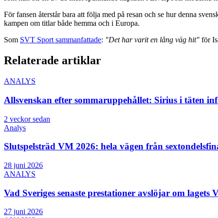
För fansen återstår bara att följa med på resan och se hur denna svensk
kampen om titlar både hemma och i Europa.
Som
SVT Sport sammanfattade
:
"Det har varit en lång väg hit"
för Is
Relaterade artiklar
ANALYS
Allsvenskan efter sommaruppehållet: Sirius i täten inf
2 veckor sedan
Analys
Slutspelsträd VM 2026: hela vägen från sextondelsfinal 
28 juni 2026
ANALYS
Vad Sveriges senaste prestationer avslöjar om lagets 
27 juni 2026