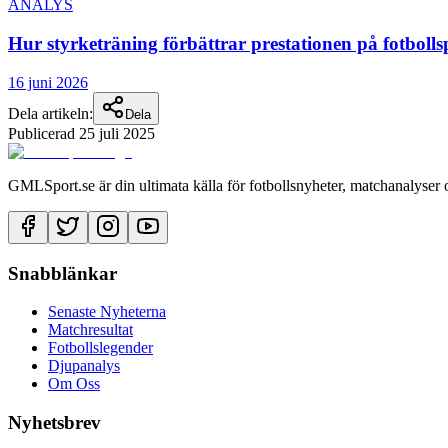
ANALYS
Hur styrketräning förbättrar prestationen på fotbolls
16 juni 2026
Dela artikeln:
Dela
Publicerad
25 juli 2025
GMLSport.se är din ultimata källa för fotbollsnyheter, matchanalyser 
Snabblänkar
Senaste Nyheterna
Matchresultat
Fotbollslegender
Djupanalys
Om Oss
Nyhetsbrev