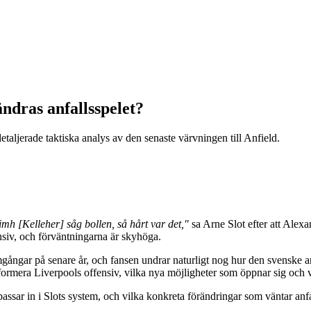
ndras anfallsspelet?
etaljerade taktiska analys av den senaste värvningen till Anfield.
oimh [Kelleher] såg bollen, så hårt var det,"
sa Arne Slot efter att Alexa
nsiv, och förväntningarna är skyhöga.
mgångar på senare år, och fansen undrar naturligt nog hur den svenske a
sformera Liverpools offensiv, vilka nya möjligheter som öppnar sig och
assar in i Slots system, och vilka konkreta förändringar som väntar anfa