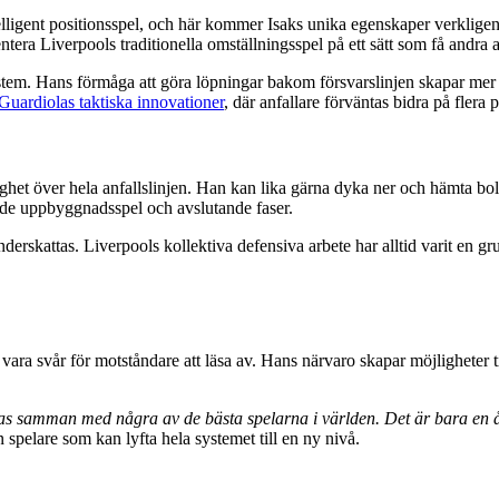
ligent positionsspel, och här kommer Isaks unika egenskaper verkligen til
a Liverpools traditionella omställningsspel på ett sätt som få andra a
ystem. Hans förmåga att göra löpningar bakom försvarslinjen skapar mer
Guardiolas taktiska innovationer
, där anfallare förväntas bidra på flera p
lighet över hela anfallslinjen. Han kan lika gärna dyka ner och hämta 
både uppbyggnadsspel och avslutande faser.
derskattas. Liverpools kollektiva defensiva arbete har alltid varit en gru
n vara svår för motståndare att läsa av. Hans närvaro skapar möjligheter t
as samman med några av de bästa spelarna i världen. Det är bara en å
n spelare som kan lyfta hela systemet till en ny nivå.