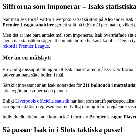
Siffrorna som imponerar – Isaks statistis
När man ska förstå varför Liverpool satsat så stort på Alexander Isak
Premier League-matcher
ger ett snitt på 0,63 mål per match, vilket
Men det är inte bara antalet mål som imponerar. Isak överträffade sitt
lägen där statistiken säger att han inte borde lyckas lika ofta. Denna 
rekord i Premier League
.
Mer än en målskytt
En vanlig missuppfattning är att Isak "bara" är en målskytt. Siffrorna 
utöver att bara sätta bollen i mål.
Särskilt intressant är att Isak noterades för
211 bolltouch i motstånd
i de avgörande zonerna på planen.
Enligt
Liverpools officiella statistik
har han som straffsparksspecialist 
säsongen 2024/25 representerar en tydlig ökning från föregående säson
Individuellt erkännande kom också i form av
Premier League Player
Så passar Isak in i Slots taktiska pussel