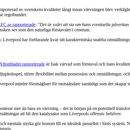
mponerad av svenskens kvaliteter långt innan värvningen blev verklighet.
se regelbundet.
FC.se rapporterade
:
"Det är svårt att sia om hans eventuella påverkan 
ensken ses som den naturliga förstavalet i centrum.
Liverpool har fortfarande kvar sitt karakteristiska snabba omställnings
Aftonbladet rapporterade
är Isak värvad som förstaval och hans kvaliteter
jupledsspel, större flexibilitet mellan possession och omställningar, och 
erpool mindre förutsägbart för motståndare samtidigt som det skapar ny
nterar mer än bara en värvning – det är början på en potentiell transfor
tsättningar att bli den katalysator som Liverpools offensiv behöver.
och mentala styrka gör honom till en idealisk pusselbit i Slots system.
storia.