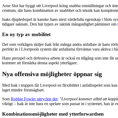
Arne Slot har byggt sitt Liverpool kring snabba omställningar och intel
centrum, där hans kombination av snabbhet och teknik kan komplementer
Isaks djupledsspel är kanske hans mest värdefulla egenskap i Slots s
tidigare saknats. Den här typen av taktisk mångsidighet påminner om
En ny typ av mobilitet
Det som verkligen skiljer Isak från många andra anfallare är hans rör
perfekt in i Liverpools system där anfallarna förväntas vara aktiva i 
Hans presspel och defensiva arbete är också en tillgång som inte får un
kommer att förstärka denna aspekt ytterligare.
Nya offensiva möjligheter öppnar sig
Med Isak i truppen får Liverpool en flexibilitet i anfallsspelet som ka
laget mindre förutsägbart.
Som
Robbie Fowler uttryckte det
:
"Liverpool kommer alltid att koppl
viktigt – Isak är inte bara en spelare som passar in i systemet, han är e
Kombinationsmöjligheter med ytterforwardsen