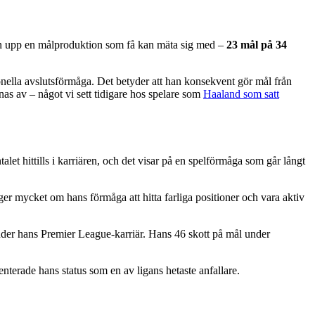
sken upp en målproduktion som få kan mäta sig med –
23 mål på 34
ionella avslutsförmåga. Det betyder att han konsekvent gör mål från
knas av – något vi sett tidigare hos spelare som
Haaland som satt
let hittills i karriären, och det visar på en spelförmåga som går långt
ger mycket om hans förmåga att hitta farliga positioner och vara aktiv
nder hans Premier League-karriär. Hans 46 skott på mål under
terade hans status som en av ligans hetaste anfallare.