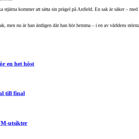
a stjärna kommer att sätta sin prägel på Anfield. En sak är säker – med 
ak, men nu är han äntligen där han hör hemma – i en av världens största f
ör en het höst
till final
VM-utsikter