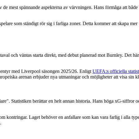
v de mest spännande aspekterna av värvningen. Hans förmåga att både 
spelare som ständigt rör sig i farliga zoner. Detta kommer att skapa mer
val och väntas starta direkt, med debut planerad mot Burnley. Det här sä
-äventyr med Liverpool säsongen 2025/26. Enligt
UEFA:s officiella statist
opeiska arenan erbjuder nya utmaningar och möjligheter att visa sin kl
re". Statistiken berättar en helt annan historia. Hans höga xG-siffror oc
r om kontringar. Laget behöver en anfallare som kan vara farlig i alla t
.