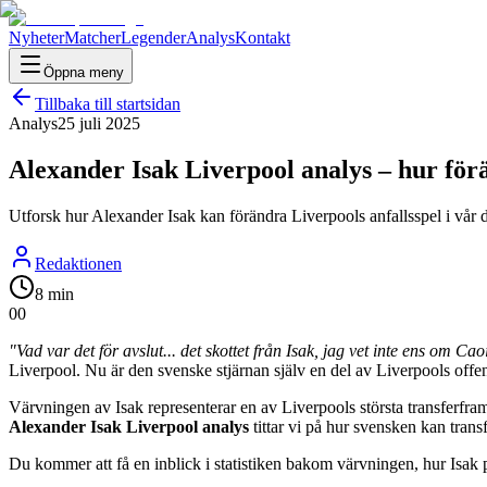
Nyheter
Matcher
Legender
Analys
Kontakt
Öppna meny
Tillbaka till startsidan
Analys
25 juli 2025
Alexander Isak Liverpool analys – hur förä
Utforsk hur Alexander Isak kan förändra Liverpools anfallsspel i vår d
Redaktionen
8 min
0
0
"Vad var det för avslut... det skottet från Isak, jag vet inte ens om Ca
Liverpool. Nu är den svenske stjärnan själv en del av Liverpools offe
Värvningen av Isak representerar en av Liverpools största transferfra
Alexander Isak Liverpool analys
tittar vi på hur svensken kan tran
Du kommer att få en inblick i statistiken bakom värvningen, hur Isak p