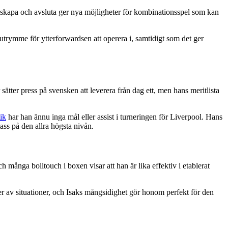
skapa och avsluta ger nya möjligheter för kombinationsspel som kan
 utrymme för ytterforwardsen att operera i, samtidigt som det ger
tter press på svensken att leverera från dag ett, men hans meritlista
ik
har han ännu inga mål eller assist i turneringen för Liverpool. Hans
ass på den allra högsta nivån.
h många bolltouch i boxen visar att han är lika effektiv i etablerat
yper av situationer, och Isaks mångsidighet gör honom perfekt för den