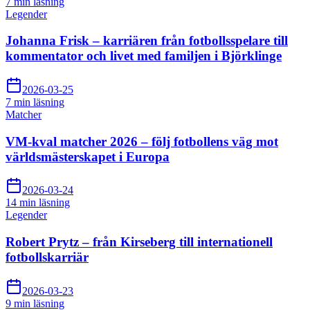
7 min
läsning
Legender
Johanna Frisk – karriären från fotbollsspelare till
kommentator och livet med familjen i Björklinge
2026-03-25
7 min
läsning
Matcher
VM-kval matcher 2026 – följ fotbollens väg mot
världsmästerskapet i Europa
2026-03-24
14 min
läsning
Legender
Robert Prytz – från Kirseberg till internationell
fotbollskarriär
2026-03-23
9 min
läsning