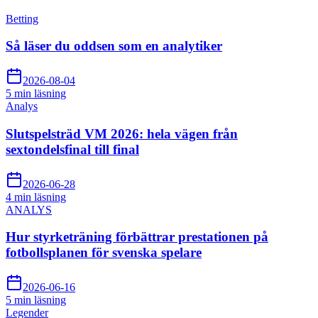
Betting
Så läser du oddsen som en analytiker
2026-08-04
5 min
läsning
Analys
Slutspelsträd VM 2026: hela vägen från
sextondelsfinal till final
2026-06-28
4 min
läsning
ANALYS
Hur styrketräning förbättrar prestationen på
fotbollsplanen för svenska spelare
2026-06-16
5 min
läsning
Legender