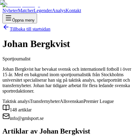
Nyheter
Matcher
Legender
Analys
Kontakt
Öppna meny
Tillbaka till startsidan
Johan Bergkvist
Sportjournalist
Johan Bergkvist har bevakat svensk och internationell fotboll i över
15 år. Med en bakgrund inom sportjournalistik från Stockholms
universitet specialiserar han sig på taktisk analys, spelarporträtt och
transfernyheter. Johan har tidigare arbetat för flera ledande svenska
sportredaktioner.
Taktisk analys
Transfernyheter
Allsvenskan
Premier League
148
artiklar
info@gmlsport.se
Artiklar av
Johan Bergkvist