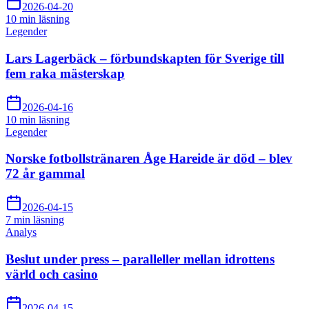
2026-04-20
10 min
läsning
Legender
Lars Lagerbäck – förbundskapten för Sverige till
fem raka mästerskap
2026-04-16
10 min
läsning
Legender
Norske fotbollstränaren Åge Hareide är död – blev
72 år gammal
2026-04-15
7 min
läsning
Analys
Beslut under press – paralleller mellan idrottens
värld och casino
2026-04-15