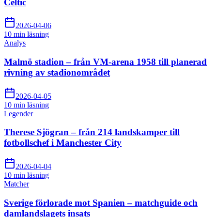
Celtic
2026-04-06
10 min
läsning
Analys
Malmö stadion – från VM-arena 1958 till planerad
rivning av stadionområdet
2026-04-05
10 min
läsning
Legender
Therese Sjögran – från 214 landskamper till
fotbollschef i Manchester City
2026-04-04
10 min
läsning
Matcher
Sverige förlorade mot Spanien – matchguide och
damlandslagets insats