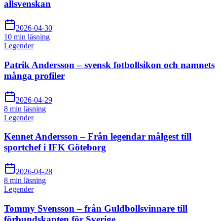
allsvenskan
2026-04-30
10 min
läsning
Legender
Patrik Andersson – svensk fotbollsikon och namnets
många profiler
2026-04-29
8 min
läsning
Legender
Kennet Andersson – Från legendar målgest till
sportchef i IFK Göteborg
2026-04-28
8 min
läsning
Legender
Tommy Svensson – från Guldbollsvinnare till
förbundskapten för Sverige