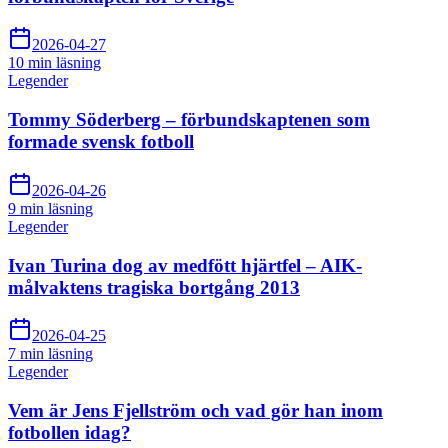
2026-04-27
10 min
läsning
Legender
Tommy Söderberg – förbundskaptenen som
formade svensk fotboll
2026-04-26
9 min
läsning
Legender
Ivan Turina dog av medfött hjärtfel – AIK-
målvaktens tragiska bortgång 2013
2026-04-25
7 min
läsning
Legender
Vem är Jens Fjellström och vad gör han inom
fotbollen idag?