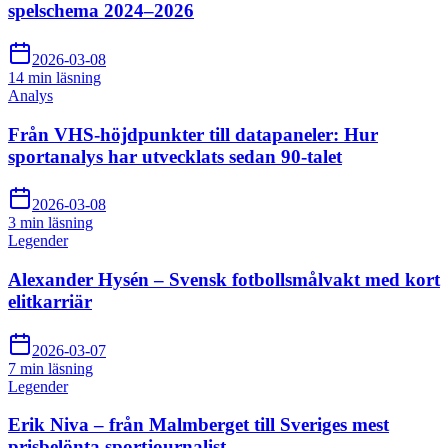
spelschema 2024–2026
2026-03-08
14 min
läsning
Analys
Från VHS-höjdpunkter till datapaneler: Hur
sportanalys har utvecklats sedan 90-talet
2026-03-08
3 min
läsning
Legender
Alexander Hysén – Svensk fotbollsmålvakt med kort
elitkarriär
2026-03-07
7 min
läsning
Legender
Erik Niva – från Malmberget till Sveriges mest
prisbelönta sportjournalist