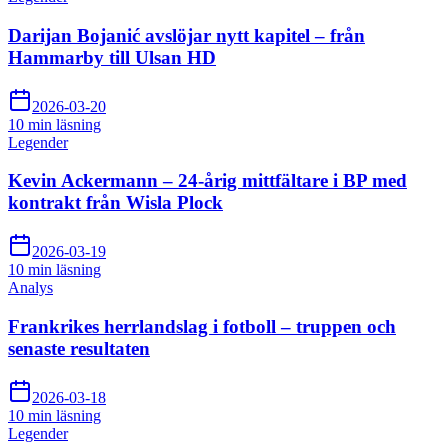
Darijan Bojanić avslöjar nytt kapitel – från
Hammarby till Ulsan HD
2026-03-20
10 min
läsning
Legender
Kevin Ackermann – 24-årig mittfältare i BP med
kontrakt från Wisla Plock
2026-03-19
10 min
läsning
Analys
Frankrikes herrlandslag i fotboll – truppen och
senaste resultaten
2026-03-18
10 min
läsning
Legender