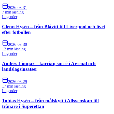
2026-03-31
7 min
läsning
Legender
Glenn Hysén – från Blåvitt till Liverpool och livet
efter fotbollen
2026-03-30
12 min
läsning
Legender
Anders Limpar – karriär, succé i Arsenal och
landslagsinsatser
2026-03-29
17 min
läsning
Legender
Tobias Hysén – från målskytt i Allsvenskan till
tränare i Superettan