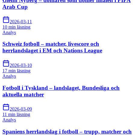
Glenn Nyberg – domaren som dömer finalen i FIFA
Arab Cup
2026-03-11
10 min
läsning
Analys
Schweiz fotboll – matcher, livescore och
herrlandslaget i EM och Nations League
2026-03-10
17 min
läsning
Analys
Fotboll i Tyskland – landslaget, Bundesliga och
aktuella matcher
2026-03-09
11 min
läsning
Analys
Spaniens herrlandslag i fotboll – trupp, matcher och