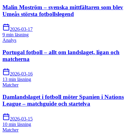
Malin Moström – svenska mittfältaren som blev
Umeås största fotbollslegend
2026-03-17
9 min
läsning
Analys
Portugal fotboll – allt om landslaget, ligan och
matcherna
2026-03-16
13 min
läsning
Matcher
Damlandslaget i fotboll möter Spanien i Nations
League – matchguide och startelva
2026-03-15
10 min
läsning
Matcher