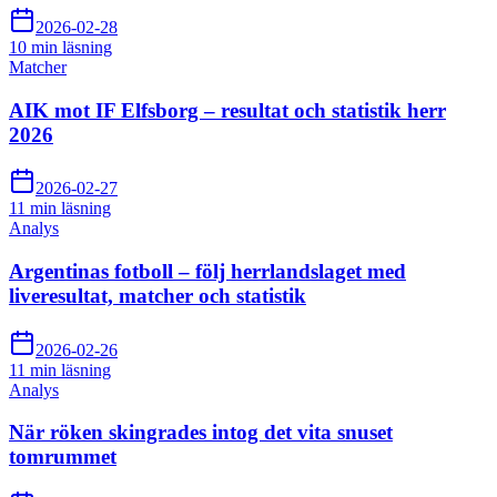
2026-02-28
10 min
läsning
Matcher
AIK mot IF Elfsborg – resultat och statistik herr
2026
2026-02-27
11 min
läsning
Analys
Argentinas fotboll – följ herrlandslaget med
liveresultat, matcher och statistik
2026-02-26
11 min
läsning
Analys
När röken skingrades intog det vita snuset
tomrummet