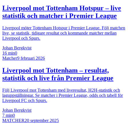
Liverpool mot Tottenham Hotspur – live
statistik och matcher i Premier League
Liverpool möter Tottenham Hotspur i Premier League. Följ matchen
live, se statistik, tidigare resultat och kommande matcher mellan
Liverpool och Spurs.
Johan Bergkvist
16 min
0
Matcher
9 februari 2026
Liverpool mot Tottenham – resultat,
statistik och live från Premier League
Följ Liverpool mot Tottenham med liveresultat, H2H-statistik och
laguppställningar. Se matcher i Premier League, odds och tabell för
Liverpool FC och Spurs.
Johan Bergkvist
7 min
0
MATCHER
20 september 2025