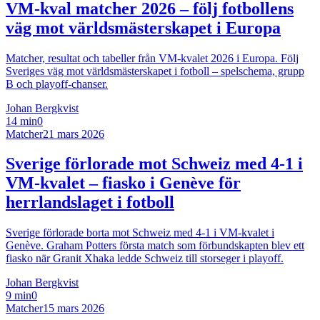
VM-kval matcher 2026 – följ fotbollens
väg mot världsmästerskapet i Europa
Matcher, resultat och tabeller från VM-kvalet 2026 i Europa. Följ
Sveriges väg mot världsmästerskapet i fotboll – spelschema, grupp
B och playoff-chanser.
Johan Bergkvist
14 min
0
Matcher
21 mars 2026
Sverige förlorade mot Schweiz med 4-1 i
VM-kvalet – fiasko i Genève för
herrlandslaget i fotboll
Sverige förlorade borta mot Schweiz med 4-1 i VM-kvalet i
Genève. Graham Potters första match som förbundskapten blev ett
fiasko när Granit Xhaka ledde Schweiz till storseger i playoff.
Johan Bergkvist
9 min
0
Matcher
15 mars 2026