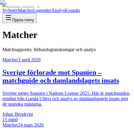
Nyheter
Matcher
Legender
Analys
Kontakt
Öppna meny
Matcher
Matchrapporter, förhandsgranskningar och analys
Matcher
3 april 2026
Sverige förlorade mot Spanien –
matchguide och damlandslagets insats
Sverige möter Spanien i Nations League 2025. Här är matchguiden,
resultat från Gamla Ullevi och analys av damlandslagets insats mot
de spanska mästarna.
Johan Bergkvist
15 min
0
Matcher
24 mars 2026