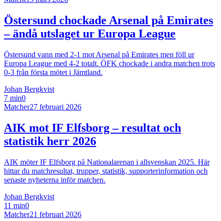
Östersund chockade Arsenal på Emirates
– ändå utslaget ur Europa League
Östersund vann med 2-1 mot Arsenal på Emirates men föll ur
Europa League med 4-2 totalt. ÖFK chockade i andra matchen trots
0-3 från första mötet i Jämtland.
Johan Bergkvist
7 min
0
Matcher
27 februari 2026
AIK mot IF Elfsborg – resultat och
statistik herr 2026
AIK möter IF Elfsborg på Nationalarenan i allsvenskan 2025. Här
hittar du matchresultat, trupper, statistik, supporterinformation och
senaste nyheterna inför matchen.
Johan Bergkvist
11 min
0
Matcher
21 februari 2026