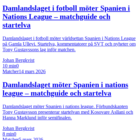
Damlandslaget i fotboll möter Spanien i
Nations League – matchguide och
startelva
Damlandslaget i fotboll möter världsettan Spanien i Nations League
på Gamla Ullevi. Startelva, kommentatorer på SVT och nyheter om
Tony Gustavssons lag inför matchen.
Johan Bergkvist
10 min
0
Matcher
14 mars 2026
Damlandslaget möter Spanien i nations
league – matchguide och startelva
Damlandslaget möter Spanien i nations league. Förbundskapten
Tony Gustavsson presenterar startelvan med Kosovare Asllani och
Hanna Marklund inför semifinalen.
Johan Bergkvist
8 min
0
Matcher
5 mars 2026