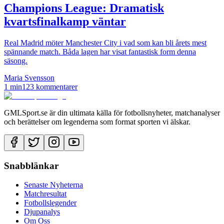
Champions League: Dramatisk
kvartsfinalkamp väntar
Real Madrid möter Manchester City i vad som kan bli årets mest
spännande match. Båda lagen har visat fantastisk form denna
säsong.
Maria Svensson
1 min
123
kommentarer
GMLSport.se är din ultimata källa för fotbollsnyheter, matchanalyser
och berättelser om legenderna som format sporten vi älskar.
Snabblänkar
Senaste Nyheterna
Matchresultat
Fotbollslegender
Djupanalys
Om Oss