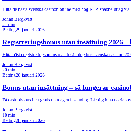
Hitta de bästa svenska casinon online med hög RTP, snabba uttag via B
Johan Bergkvist
21 min
Betting
29 januari 2026
Registreringsbonus utan insättning 2026 – 
Hitta bästa registreringsbonus utan insättning hos svenska casinon 202
Johan Bergkvist
20 min
Betting
28 januari 2026
Bonus utan insättning – så fungerar casino
Få casinobonus helt gratis utan egen insättning. Lär dig hitta no depo
Johan Bergkvist
18 min
Betting
28 januari 2026