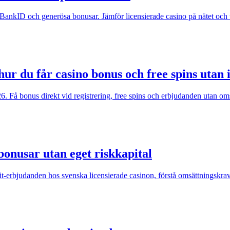
ankID och generösa bonusar. Jämför licensierade casino på nätet och vä
hur du får casino bonus och free spins utan 
6. Få bonus direkt vid registrering, free spins och erbjudanden utan om
bonusar utan eget riskkapital
sit-erbjudanden hos svenska licensierade casinon, förstå omsättningskra