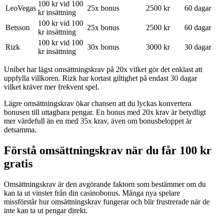
100 kr vid 100
LeoVegas
25x bonus
2500 kr
60 dagar
kr insättning
100 kr vid 100
Betsson
25x bonus
2500 kr
60 dagar
kr insättning
100 kr vid 100
Rizk
30x bonus
3000 kr
30 dagar
kr insättning
Unibet har lägst omsättningskrav på 20x vilket gör det enklast att
uppfylla villkoren. Rizk har kortast giltighet på endast 30 dagar
vilket kräver mer frekvent spel.
Lägre omsättningskrav ökar chansen att du lyckas konvertera
bonusen till uttagbara pengar. En bonus med 20x krav är betydligt
mer värdefull än en med 35x krav, även om bonusbeloppet är
detsamma.
Förstå omsättningskrav när du får 100 kr
gratis
Omsättningskrav är den avgörande faktorn som bestämmer om du
kan ta ut vinster från din casinobonus. Många nya spelare
missförstår hur omsättningskrav fungerar och blir frustrerade när de
inte kan ta ut pengar direkt.