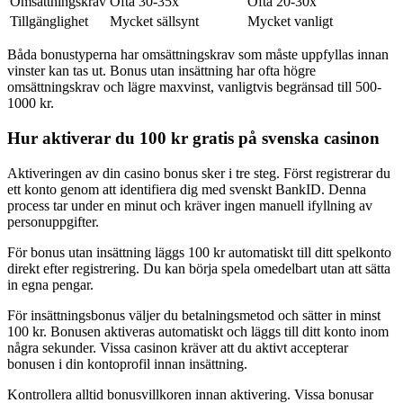
Omsättningskrav
Ofta 30-35x
Ofta 20-30x
Tillgänglighet
Mycket sällsynt
Mycket vanligt
Båda bonustyperna har omsättningskrav som måste uppfyllas innan
vinster kan tas ut. Bonus utan insättning har ofta högre
omsättningskrav och lägre maxvinst, vanligtvis begränsad till 500-
1000 kr.
Hur aktiverar du 100 kr gratis på svenska casinon
Aktiveringen av din casino bonus sker i tre steg. Först registrerar du
ett konto genom att identifiera dig med svenskt BankID. Denna
process tar under en minut och kräver ingen manuell ifyllning av
personuppgifter.
För bonus utan insättning läggs 100 kr automatiskt till ditt spelkonto
direkt efter registrering. Du kan börja spela omedelbart utan att sätta
in egna pengar.
För insättningsbonus väljer du betalningsmetod och sätter in minst
100 kr. Bonusen aktiveras automatiskt och läggs till ditt konto inom
några sekunder. Vissa casinon kräver att du aktivt accepterar
bonusen i din kontoprofil innan insättning.
Kontrollera alltid bonusvillkoren innan aktivering. Vissa bonusar