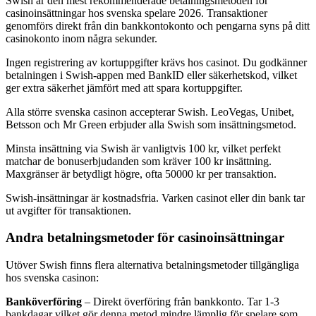
Swish är den mest rekommenderade betalningsmetoden för
casinoinsättningar hos svenska spelare 2026. Transaktioner
genomförs direkt från din bankkontokonto och pengarna syns på ditt
casinokonto inom några sekunder.
Ingen registrering av kortuppgifter krävs hos casinot. Du godkänner
betalningen i Swish-appen med BankID eller säkerhetskod, vilket
ger extra säkerhet jämfört med att spara kortuppgifter.
Alla större svenska casinon accepterar Swish. LeoVegas, Unibet,
Betsson och Mr Green erbjuder alla Swish som insättningsmetod.
Minsta insättning via Swish är vanligtvis 100 kr, vilket perfekt
matchar de bonuserbjudanden som kräver 100 kr insättning.
Maxgränser är betydligt högre, ofta 50000 kr per transaktion.
Swish-insättningar är kostnadsfria. Varken casinot eller din bank tar
ut avgifter för transaktionen.
Andra betalningsmetoder för casinoinsättningar
Utöver Swish finns flera alternativa betalningsmetoder tillgängliga
hos svenska casinon:
Banköverföring
– Direkt överföring från bankkonto. Tar 1-3
bankdagar vilket gör denna metod mindre lämplig för spelare som