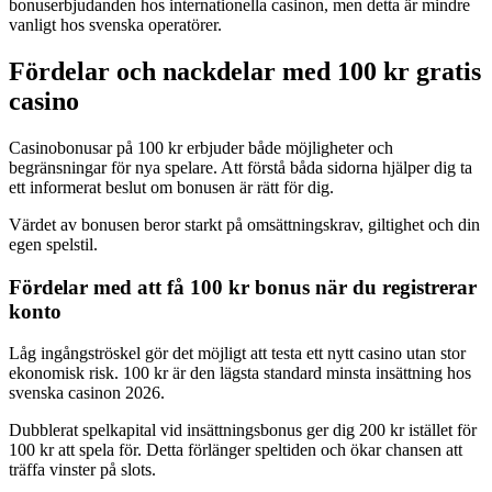
bonuserbjudanden hos internationella casinon, men detta är mindre
vanligt hos svenska operatörer.
Fördelar och nackdelar med 100 kr gratis
casino
Casinobonusar på 100 kr erbjuder både möjligheter och
begränsningar för nya spelare. Att förstå båda sidorna hjälper dig ta
ett informerat beslut om bonusen är rätt för dig.
Värdet av bonusen beror starkt på omsättningskrav, giltighet och din
egen spelstil.
Fördelar med att få 100 kr bonus när du registrerar
konto
Låg ingångströskel gör det möjligt att testa ett nytt casino utan stor
ekonomisk risk. 100 kr är den lägsta standard minsta insättning hos
svenska casinon 2026.
Dubblerat spelkapital vid insättningsbonus ger dig 200 kr istället för
100 kr att spela för. Detta förlänger speltiden och ökar chansen att
träffa vinster på slots.