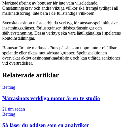
Marknadsföring av bonusar får inte vara vilseledande.
Omsättningskrav och andra viktiga villkor ska framgå tydligt i all
marknadsföring, inte bara i de fullständiga villkoren.
Svenska casinon måste erbjuda verktyg för ansvarsspel inklusive
insättningsgränser, förlustgränser, tidsbegränsningar och
självavstängning. Dessa verktyg ska vara lättillgängliga i spelarens
kontoinställningar.
Bonusar får inte marknadsföras på sätt som uppmuntrar ohållbart
spelande eller riktas mot sårbara grupper. Spelinspektionen
övervakar aktivt casinomarknadsföring och kan utfärda sanktioner
vid överträdelser.
Relaterade artiklar
Betting
Nätcasinots verkliga motor är en tv-studio
21 tim sedan
Betting
Så läser du oddsen som en analytiker