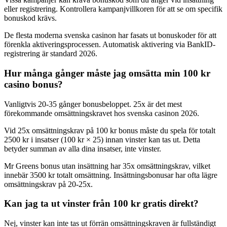
eller registrering. Kontrollera kampanjvillkoren för att se om specifik
bonuskod krävs.
De flesta moderna svenska casinon har fasats ut bonuskoder för att
förenkla aktiveringsprocessen. Automatisk aktivering via BankID-
registrering är standard 2026.
Hur många gånger måste jag omsätta min 100 kr
casino bonus?
Vanligtvis 20-35 gånger bonusbeloppet. 25x är det mest
förekommande omsättningskravet hos svenska casinon 2026.
Vid 25x omsättningskrav på 100 kr bonus måste du spela för totalt
2500 kr i insatser (100 kr × 25) innan vinster kan tas ut. Detta
betyder summan av alla dina insatser, inte vinster.
Mr Greens bonus utan insättning har 35x omsättningskrav, vilket
innebär 3500 kr totalt omsättning. Insättningsbonusar har ofta lägre
omsättningskrav på 20-25x.
Kan jag ta ut vinster från 100 kr gratis direkt?
Nej, vinster kan inte tas ut förrän omsättningskraven är fullständigt