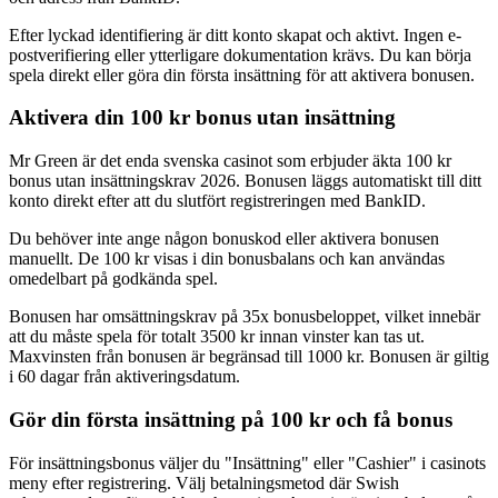
Efter lyckad identifiering är ditt konto skapat och aktivt. Ingen e-
postverifiering eller ytterligare dokumentation krävs. Du kan börja
spela direkt eller göra din första insättning för att aktivera bonusen.
Aktivera din 100 kr bonus utan insättning
Mr Green är det enda svenska casinot som erbjuder äkta 100 kr
bonus utan insättningskrav 2026. Bonusen läggs automatiskt till ditt
konto direkt efter att du slutfört registreringen med BankID.
Du behöver inte ange någon bonuskod eller aktivera bonusen
manuellt. De 100 kr visas i din bonusbalans och kan användas
omedelbart på godkända spel.
Bonusen har omsättningskrav på 35x bonusbeloppet, vilket innebär
att du måste spela för totalt 3500 kr innan vinster kan tas ut.
Maxvinsten från bonusen är begränsad till 1000 kr. Bonusen är giltig
i 60 dagar från aktiveringsdatum.
Gör din första insättning på 100 kr och få bonus
För insättningsbonus väljer du "Insättning" eller "Cashier" i casinots
meny efter registrering. Välj betalningsmetod där Swish