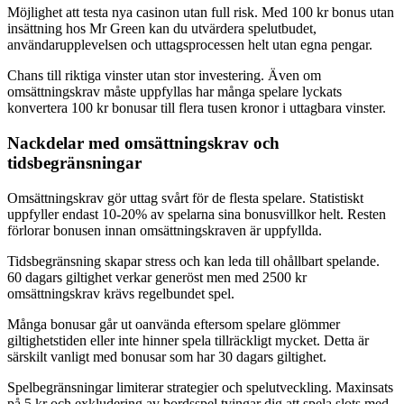
Möjlighet att testa nya casinon utan full risk. Med 100 kr bonus utan
insättning hos Mr Green kan du utvärdera spelutbudet,
användarupplevelsen och uttagsprocessen helt utan egna pengar.
Chans till riktiga vinster utan stor investering. Även om
omsättningskrav måste uppfyllas har många spelare lyckats
konvertera 100 kr bonusar till flera tusen kronor i uttagbara vinster.
Nackdelar med omsättningskrav och
tidsbegränsningar
Omsättningskrav gör uttag svårt för de flesta spelare. Statistiskt
uppfyller endast 10-20% av spelarna sina bonusvillkor helt. Resten
förlorar bonusen innan omsättningskraven är uppfyllda.
Tidsbegränsning skapar stress och kan leda till ohållbart spelande.
60 dagars giltighet verkar generöst men med 2500 kr
omsättningskrav krävs regelbundet spel.
Många bonusar går ut oanvända eftersom spelare glömmer
giltighetstiden eller inte hinner spela tillräckligt mycket. Detta är
särskilt vanligt med bonusar som har 30 dagars giltighet.
Spelbegränsningar limiterar strategier och spelutveckling. Maxinsats
på 5 kr och exkludering av bordsspel tvingar dig att spela slots med