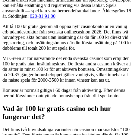
kan erhålla ersättning vid registrering via dessa länkar. Spela
ansvarsfullt — spel kan vara beroendeframkallande. Åldersgräns 18
år. Stödlinjen:
020-81 91 00
Att få 100 kr gratis genom att öppna nytt casinokonto är en vanlig
erbjudandestruktur från svenska onlinecasinon 2026. Det finns två
huvudtyper: äkta bonus utan insättning där du får 100 kr direkt vid
registrering, och insättningsbonus där din första insättning på 100 kr
dubbleras till totalt 200 kr att spela för.
Mr Green är för närvarande det enda svenska casinot som erbjuder
100 kr gratis utan insättningskrav. De flesta andra casinon kräver att
du sätter in minst 100 kr för att aktivera bonusen. Omsättningskrav
på 20-35 gånger bonusbeloppet gäller vanligtvis, vilket innebär att
du måste spela för 2000-3500 kr innan vinster kan tas ut.
Bonusar är normalt giltiga i 60 dagar från aktivering. Efter denna
period försvinner outnyttjade bonusbelopp från ditt spelkonto.
Vad är 100 kr gratis casino och hur
fungerar det?
Det finns två huvudsakliga varianter när casinon marknadsför "100
kr gratis". Den första typen är bonus utan insättning där du får 100