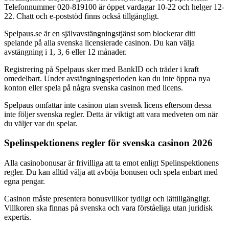
Telefonnummer 020-819100 är öppet vardagar 10-22 och helger 12-
22. Chatt och e-poststöd finns också tillgängligt.
Spelpaus.se är en självavstängningstjänst som blockerar ditt
spelande på alla svenska licensierade casinon. Du kan välja
avstängning i 1, 3, 6 eller 12 månader.
Registrering på Spelpaus sker med BankID och träder i kraft
omedelbart. Under avstängningsperioden kan du inte öppna nya
konton eller spela på några svenska casinon med licens.
Spelpaus omfattar inte casinon utan svensk licens eftersom dessa
inte följer svenska regler. Detta är viktigt att vara medveten om när
du väljer var du spelar.
Spelinspektionens regler för svenska casinon 2026
Alla casinobonusar är frivilliga att ta emot enligt Spelinspektionens
regler. Du kan alltid välja att avböja bonusen och spela enbart med
egna pengar.
Casinon måste presentera bonusvillkor tydligt och lättillgängligt.
Villkoren ska finnas på svenska och vara förståeliga utan juridisk
expertis.