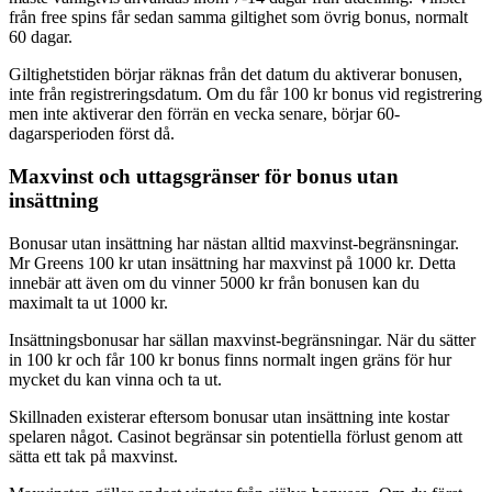
från free spins får sedan samma giltighet som övrig bonus, normalt
60 dagar.
Giltighetstiden börjar räknas från det datum du aktiverar bonusen,
inte från registreringsdatum. Om du får 100 kr bonus vid registrering
men inte aktiverar den förrän en vecka senare, börjar 60-
dagarsperioden först då.
Maxvinst och uttagsgränser för bonus utan
insättning
Bonusar utan insättning har nästan alltid maxvinst-begränsningar.
Mr Greens 100 kr utan insättning har maxvinst på 1000 kr. Detta
innebär att även om du vinner 5000 kr från bonusen kan du
maximalt ta ut 1000 kr.
Insättningsbonusar har sällan maxvinst-begränsningar. När du sätter
in 100 kr och får 100 kr bonus finns normalt ingen gräns för hur
mycket du kan vinna och ta ut.
Skillnaden existerar eftersom bonusar utan insättning inte kostar
spelaren något. Casinot begränsar sin potentiella förlust genom att
sätta ett tak på maxvinst.