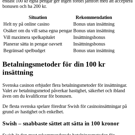
endast 100 kr egna pengar ger ingen fördel jämfört med att acceptera
bonusen och ha 200 kr.
Situation
Rekommendation
Helt ny på online casino
Bonus utan insättning
Osäker om du vill satsa egna pengar
Bonus utan insättning
Vill maximera spelkapitalet
Insättningsbonus
Planerar sätta in pengar oavsett
Insättningsbonus
Begränsad spelbudget
Bonus utan insättning
Betalningsmetoder för din 100 kr
insättning
Svenska casinon erbjuder flera betalningsmetoder för insättningar.
Valet av betalningsmetod påverkar hastighet, säkerhet och ibland
även om du kvalificerar för bonusen.
De flesta svenska spelare föredrar Swish för casinoinsättningar på
grund av hastighet och enkelhet.
Swish – snabbaste sättet att sätta in 100 kronor