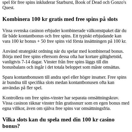
spel för free spins inkluderar Starburst, Book of Dead och Gonzo's
Quest.
Kombinera 100 kr gratis med free spins på slots
Vissa svenska casinon erbjuder kombinerade välkomstpaket där du
får både kontantbonus och free spins. Ett typiskt erbjudande kan
vara 100 kr bonus + 50 free spins vid första insättningen på 100 kr.
Använd strategiskt ordning när du spelar med kombinerad bonus.
Börja med free spins eftersom dessa ofta har kortare giltighetstid,
vanligtvis 7-14 dagar. Vinster från free spins läggs till din
bonusbalans och ingår i det totala beloppet som måste omsättas.
Spara kontantbonusen till andra spel eller högre insatser. Free spins
är bundna till specifika slots medan kontantbonusen ofta kan
användas på fler spel.
Kontrollera om free spins-vinster har separata omsättningskrav.
Vissa casinon räknar vinster från gratissnurr som en egen bonus med
egna villkor, även om själva free spins var omsättningsfria.
Vilka slots kan du spela med din 100 kr casino
bonus?