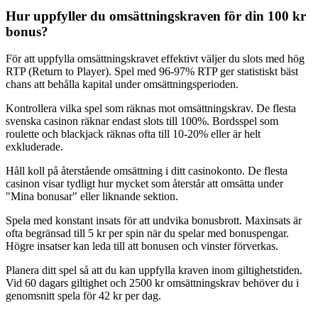
Hur uppfyller du omsättningskraven för din 100 kr
bonus?
För att uppfylla omsättningskravet effektivt väljer du slots med hög
RTP (Return to Player). Spel med 96-97% RTP ger statistiskt bäst
chans att behålla kapital under omsättningsperioden.
Kontrollera vilka spel som räknas mot omsättningskrav. De flesta
svenska casinon räknar endast slots till 100%. Bordsspel som
roulette och blackjack räknas ofta till 10-20% eller är helt
exkluderade.
Håll koll på återstående omsättning i ditt casinokonto. De flesta
casinon visar tydligt hur mycket som återstår att omsätta under
"Mina bonusar" eller liknande sektion.
Spela med konstant insats för att undvika bonusbrott. Maxinsats är
ofta begränsad till 5 kr per spin när du spelar med bonuspengar.
Högre insatser kan leda till att bonusen och vinster förverkas.
Planera ditt spel så att du kan uppfylla kraven inom giltighetstiden.
Vid 60 dagars giltighet och 2500 kr omsättningskrav behöver du i
genomsnitt spela för 42 kr per dag.