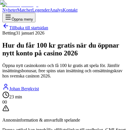
Nyheter
Matcher
Legender
Analys
Kontakt
Öppna meny
Tillbaka till startsidan
Betting
31 januari 2026
Hur du får 100 kr gratis när du öppnar
nytt konto på casino 2026
Öppna nytt casinokonto och få 100 kr gratis att spela för. Jämför
insättningsbonusar, free spins utan insättning och omsättningskrav
hos svenska casinon 2026.
Johan Bergkvist
23 min
0
0
Annonsinformation & ansvarfullt spelande
Denna artikel kan innehålla affiliatelänkar till spelbolag. GMLSport