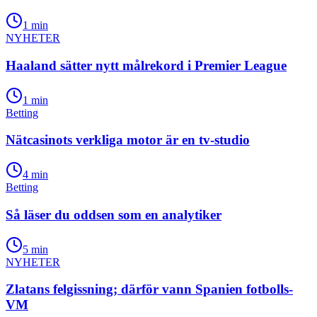
1 min
NYHETER
Haaland sätter nytt målrekord i Premier League
1 min
Betting
Nätcasinots verkliga motor är en tv-studio
4 min
Betting
Så läser du oddsen som en analytiker
5 min
NYHETER
Zlatans felgissning; därför vann Spanien fotbolls-
VM