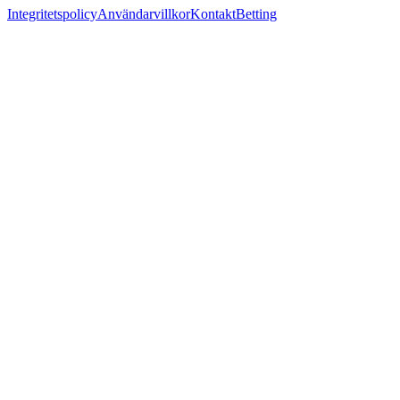
Integritetspolicy
Användarvillkor
Kontakt
Betting