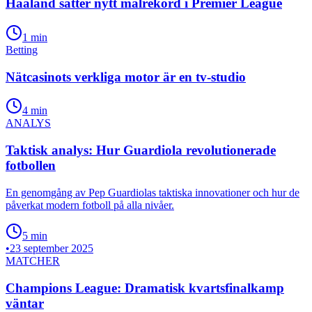
Haaland sätter nytt målrekord i Premier League
1 min
Betting
Nätcasinots verkliga motor är en tv-studio
4 min
ANALYS
Taktisk analys: Hur Guardiola revolutionerade
fotbollen
En genomgång av Pep Guardiolas taktiska innovationer och hur de
påverkat modern fotboll på alla nivåer.
5 min
•
23 september 2025
MATCHER
Champions League: Dramatisk kvartsfinalkamp
väntar