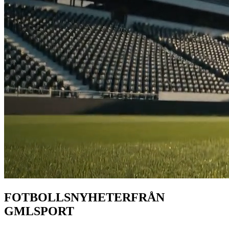
FOTBOLLS
NYHETER
FRÅN
GMLSPORT