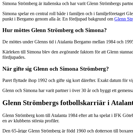
Simona Strömberg är italienska och har varit Glenn Strömbergs partner s
Simona spelar en central roll både i familjen och i familjeföretaget G
punkt i Bergamo genom alla år. En fördjupad bakgrund om
Glenn Str
Hur möttes Glenn Strömberg och Simona?
De möttes under Glenns tid i Atalanta Bergamo mellan 1984 och 1995. 
Kärleken till Simona blev den avgörande faktorn för att Glenn stannade kv
fördjupades.
När gifte sig Glenn och Simona Strömberg?
Paret flyttade ihop 1992 och gifte sig kort därefter. Exakt datum för vig
Glenn och Simona har varit partner i över 30 år och byggt ett gemensam
Glenn Strömbergs fotbollskarriär i Atala
Glenn Strömberg kom till Atalanta 1984 efter att ha spelat i IFK Göt
en av klubbens största profiler.
Den 65-årige Glenn Strömberg är född 1960 och dotterson till boxare