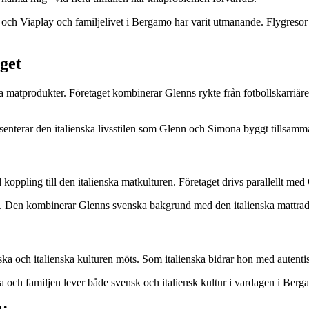
 och Viaplay och familjelivet i Bergamo har varit utmanande. Flygreso
get
 matprodukter. Företaget kombinerar Glenns rykte från fotbollskarriär
esenterar den italienska livsstilen som Glenn och Simona byggt tillsamm
koppling till den italienska matkulturen. Företaget drivs parallellt m
mo. Den kombinerar Glenns svenska bakgrund med den italienska mattrad
nska och italienska kulturen möts. Som italienska bidrar hon med autenti
 och familjen lever både svensk och italiensk kultur i vardagen i Berg