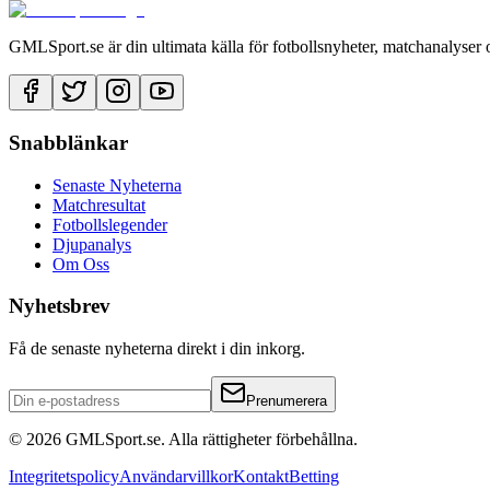
GMLSport.se är din ultimata källa för fotbollsnyheter, matchanalyser 
Snabblänkar
Senaste Nyheterna
Matchresultat
Fotbollslegender
Djupanalys
Om Oss
Nyhetsbrev
Få de senaste nyheterna direkt i din inkorg.
Prenumerera
©
2026
GMLSport.se. Alla rättigheter förbehållna.
Integritetspolicy
Användarvillkor
Kontakt
Betting