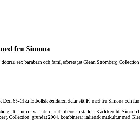
 med fru Simona
trar, sex barnbarn och familjeföretaget Glenn Strömberg Collection prä
 Den 65-åriga fotbollslegendaren delar sitt liv med fru Simona och fami
 att stanna kvar i den norditalieniska staden. Kärleken till Simona blev a
römberg Collection, grundat 2004, kombinerar italiensk matkultur med Gle