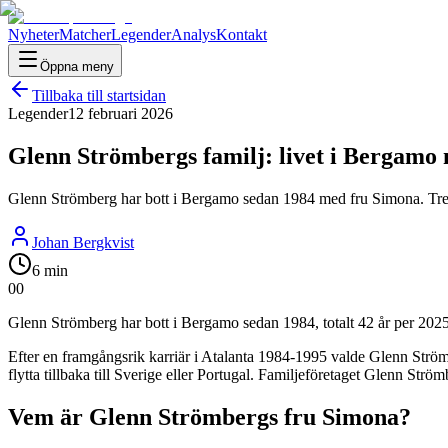
Nyheter
Matcher
Legender
Analys
Kontakt
Öppna meny
Tillbaka till startsidan
Legender
12 februari 2026
Glenn Strömbergs familj: livet i Bergamo
Glenn Strömberg har bott i Bergamo sedan 1984 med fru Simona. Tre döt
Johan Bergkvist
6 min
0
0
Glenn Strömberg har bott i Bergamo sedan 1984, totalt 42 år per 2025.
Efter en framgångsrik karriär i Atalanta 1984-1995 valde Glenn Strömberg
flytta tillbaka till Sverige eller Portugal. Familjeföretaget Glenn St
Vem är Glenn Strömbergs fru Simona?