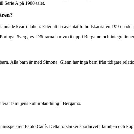
l Serie A på 1980-talet.
iären?
nnade kvar i Italien. Efter att ha avslutat fotbollskarriären 1995 hade pa
er Portugal övergavs. Döttrarna har vuxit upp i Bergamo och integrationen 
arn. Alla barn är med Simona, Glenn har inga barn från tidigare relatio
enterar familjens kulturblandning i Bergamo.
nnisspelaren Paolo Canè. Detta förstärker sportarvet i familjen och koppl