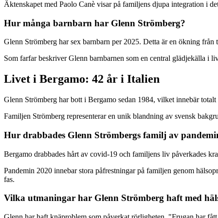
Äktenskapet med Paolo Canè visar på familjens djupa integration i det i
Hur många barnbarn har Glenn Strömberg?
Glenn Strömberg har sex barnbarn per 2025. Detta är en ökning från t
Som farfar beskriver Glenn barnbarnen som en central glädjekälla i li
Livet i Bergamo: 42 år i Italien
Glenn Strömberg har bott i Bergamo sedan 1984, vilket innebär totalt 4
Familjen Strömberg representerar en unik blandning av svensk bakgrund
Hur drabbades Glenn Strömbergs familj av pandemi
Bergamo drabbades hårt av covid-19 och familjens liv påverkades krafti
Pandemin 2020 innebar stora påfrestningar på familjen genom hälsopro
fas.
Vilka utmaningar har Glenn Strömberg haft med hä
Glenn har haft knäproblem som påverkat rörligheten. "Frugan har fått 