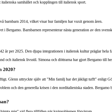
talienska samhället och kopplingen till italiensk sport.
vå barnbarn 2014, vilket visar hur familjen har vuxit genom åren.
vet i Bergamo. Barnbarnen representerar nästa generation av den svensk-
2 år per 2025. Den djupa integrationen i italiensk kultur präglar hela f
 och italiensk livsstil. Simona och döttrarna har gjort Bergamo till he
n 2020?
gt. Glenn uttryckte själv att "Min familj har det jäkligt tufft" enligt G
blem och den generella krisen i den norditalieniska staden. Bergamo bl
lsan?
hämta mig" vid flera tillfällen när knäproblemen förvärrats.