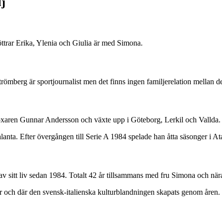
j
döttrar Erika, Ylenia och Giulia är med Simona.
römberg är sportjournalist men det finns ingen familjerelation mellan 
oxaren Gunnar Andersson och växte upp i Göteborg, Lerkil och Vallda.
nta. Efter övergången till Serie A 1984 spelade han åtta säsonger i At
 av sitt liv sedan 1984. Totalt 42 år tillsammans med fru Simona och när
r och där den svensk-italienska kulturblandningen skapats genom åren.