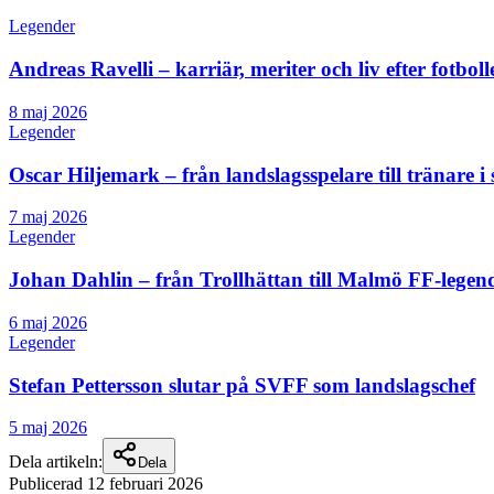
Legender
Andreas Ravelli – karriär, meriter och liv efter fotboll
8 maj 2026
Legender
Oscar Hiljemark – från landslagsspelare till tränare i 
7 maj 2026
Legender
Johan Dahlin – från Trollhättan till Malmö FF-lege
6 maj 2026
Legender
Stefan Pettersson slutar på SVFF som landslagschef
5 maj 2026
Dela artikeln:
Dela
Publicerad
12 februari 2026