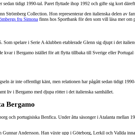
edan tidigt 1990-tal. Paret flyttade ihop 1992 och gifte sig kort däreft
lenn Strömberg Collection. Hon representerar den italienska delen av fam
ömbergs fru Simona
finns hos Sportbank för den som vill läsa mer om p
Som spelare i Serie A-klubben etablerade Glenn sig djupt i det italie
ar i Bergamo istället för att flytta tillbaka till Sverige eller Portugal e
seln är inte offentligt känt, men relationen har pågått sedan tidigt 1990-
t liv i Bergamo med djupa rötter i det italienska samhället.
nta Bergamo
eborg och portugisiska Benfica. Under åtta säsonger i Atalanta mellan
n Gunnar Andersson. Han växte upp i Göteborg, Lerkil och Vallda innan