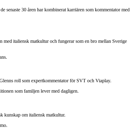
r de senaste 30 åren har kombinerat karriären som kommentator med
en med italiensk matkultur och fungerar som en bro mellan Sverige
ans.
ed Glenns roll som expertkommentator för SVT och Viaplay.
itionen som familjen lever med dagligen.
sk kunskap om italiensk matkultur.
amo.