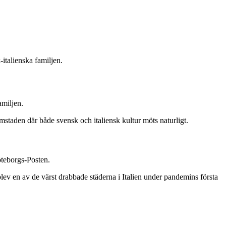
italienska familjen.
amiljen.
mstaden där både svensk och italiensk kultur möts naturligt.
öteborgs-Posten.
ev en av de värst drabbade städerna i Italien under pandemins första