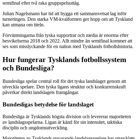
semifinal efter två raka gruppspelsuttåg.
Julian Nagelsmann har tid att bygga ett sammansvetsat lag inför
turneringen. Den starka VM-kvalformen ger hopp om att Tyskland
kan utmana om titeln.
Förväntningarna från tyska supportrar och media är enorma efter
besvikelserna 2018 och 2022. Allt mindre än semifinal kommer att
ses som misslyckande för en nation med Tysklands fotbollshistoria.
Hur fungerar Tysklands fotbollssystem
och Bundesliga?
Bundesliga spelar central roll för det tyska landslaget genom att
utveckla spelare. Den tyska ligans struktur och konkurrenskraft
påverkar direkt landslagets framgångar.
Bundesligas betydelse för landslaget
Bundesliga är Tysklands högsta division och levererar majoriteten
av landslagsspelarna. Ligan är känd för sin intensitet, taktiska
disciplin och ungdomsutveckling.
Majoriteten av Tysklands nuvarande landslagsspelare har utvecklats