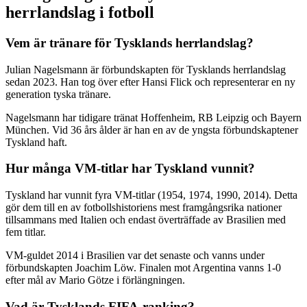
herrlandslag i fotboll
Vem är tränare för Tysklands herrlandslag?
Julian Nagelsmann är förbundskapten för Tysklands herrlandslag
sedan 2023. Han tog över efter Hansi Flick och representerar en ny
generation tyska tränare.
Nagelsmann har tidigare tränat Hoffenheim, RB Leipzig och Bayern
München. Vid 36 års ålder är han en av de yngsta förbundskaptener
Tyskland haft.
Hur många VM-titlar har Tyskland vunnit?
Tyskland har vunnit fyra VM-titlar (1954, 1974, 1990, 2014). Detta
gör dem till en av fotbollshistoriens mest framgångsrika nationer
tillsammans med Italien och endast överträffade av Brasilien med
fem titlar.
VM-guldet 2014 i Brasilien var det senaste och vanns under
förbundskapten Joachim Löw. Finalen mot Argentina vanns 1-0
efter mål av Mario Götze i förlängningen.
Vad är Tysklands FIFA-ranking?