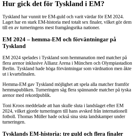
Hur gick det för Tyskland i EM?
Tyskland har vunnit tre EM-guld och varit värdar för EM 2024.
Laget har en stark EM-historia med totalt sex finaler, vilket gör dem
till en av turneringens mest framgångsrika nationer.
EM 2024 – hemma-EM och förväntningar på
Tyskland
EM 2024 spelades i Tyskland som hemmanation med matcher på
flera arenor inklusive Allianz Arena i München och Olympiastadion
Berlin. Tyskland hade höga förväntningar som värdnation men åkte
ut i kvartsfinalen.
Hemma-EM gav Tyskland möjlighet att spela alla matcher framför
hemmapubliken. Turneringen såg flera spännande matcher på tyska
arenor med rekordpublik.
Toni Kroos meddelade att han skulle sluta i landslaget efter EM
2024, vilket gjorde turneringen till hans avsked från internationell
fotboll. Thomas Müller hade också sina sista landskamper under
turneringen.
Tysklands EM-historia: tre guld och flera finaler