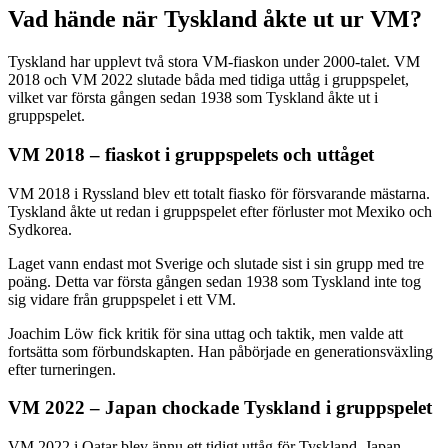
Vad hände när Tyskland åkte ut ur VM?
Tyskland har upplevt två stora VM-fiaskon under 2000-talet. VM
2018 och VM 2022 slutade båda med tidiga uttåg i gruppspelet,
vilket var första gången sedan 1938 som Tyskland åkte ut i
gruppspelet.
VM 2018 – fiaskot i gruppspelets och uttåget
VM 2018 i Ryssland blev ett totalt fiasko för försvarande mästarna.
Tyskland åkte ut redan i gruppspelet efter förluster mot Mexiko och
Sydkorea.
Laget vann endast mot Sverige och slutade sist i sin grupp med tre
poäng. Detta var första gången sedan 1938 som Tyskland inte tog
sig vidare från gruppspelet i ett VM.
Joachim Löw fick kritik för sina uttag och taktik, men valde att
fortsätta som förbundskapten. Han påbörjade en generationsväxling
efter turneringen.
VM 2022 – Japan chockade Tyskland i gruppspelet
VM 2022 i Qatar blev ännu ett tidigt uttåg för Tyskland. Japan