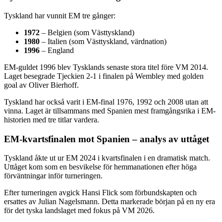
Tyskland har vunnit EM tre gånger:
1972
– Belgien (som Västtyskland)
1980
– Italien (som Västtyskland, värdnation)
1996
– England
EM-guldet 1996 blev Tysklands senaste stora titel före VM 2014.
Laget besegrade Tjeckien 2-1 i finalen på Wembley med golden
goal av Oliver Bierhoff.
Tyskland har också varit i EM-final 1976, 1992 och 2008 utan att
vinna. Laget är tillsammans med Spanien mest framgångsrika i EM-
historien med tre titlar vardera.
EM-kvartsfinalen mot Spanien – analys av uttåget
Tyskland åkte ut ur EM 2024 i kvartsfinalen i en dramatisk match.
Uttåget kom som en besvikelse för hemmanationen efter höga
förväntningar inför turneringen.
Efter turneringen avgick Hansi Flick som förbundskapten och
ersattes av Julian Nagelsmann. Detta markerade början på en ny era
för det tyska landslaget med fokus på VM 2026.