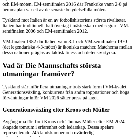
och EM-möten. EM-semifinalen 2016 där Frankrike vann 2-0 på
hemmaplan var ett av de senaste betydelsefulla mötena.
Tyskland mot Italien är en av fotbollshistoriens största rivaliteter.
Italien har traditionellt haft övertag i mästerskap med segrar i VM-
semifinalen 2006 och EM-semifinalen 2012.
VM-finalen 1982 där Italien vann 3-1 och VM-semifinalen 1970
(det legendariska 4-3-mötet) är ikoniska matcher. Matcherna mellan
dessa nationer präglas av taktisk finess och defensiv styrka.
Vad är Die Mannschafts största
utmaningar framöver?
Tyskland står inför flera utmaningar trots stark form i VM-kvalet.
Generationsväxling, konkurrens från andra toppnationer och höga
förväntningar inför VM 2026 sätter press på laget.
Generationsväxling efter Kroos och Müller
Avgångarna för Toni Kroos och Thomas Müller efter EM 2024
skapade tomrum i erfarenhet och ledarskap. Dessa spelare
representerade 245 landskamper och ovärderlig