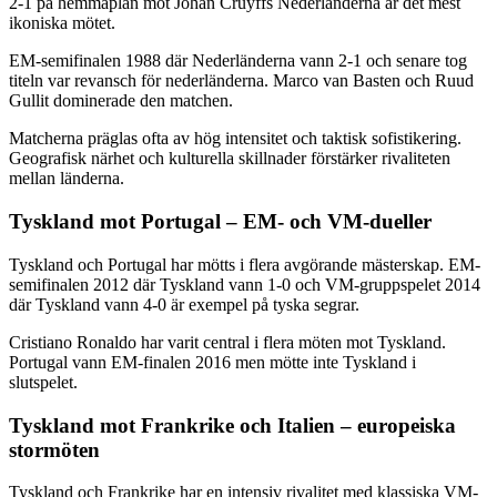
2-1 på hemmaplan mot Johan Cruyffs Nederländerna är det mest
ikoniska mötet.
EM-semifinalen 1988 där Nederländerna vann 2-1 och senare tog
titeln var revansch för nederländerna. Marco van Basten och Ruud
Gullit dominerade den matchen.
Matcherna präglas ofta av hög intensitet och taktisk sofistikering.
Geografisk närhet och kulturella skillnader förstärker rivaliteten
mellan länderna.
Tyskland mot Portugal – EM- och VM-dueller
Tyskland och Portugal har mötts i flera avgörande mästerskap. EM-
semifinalen 2012 där Tyskland vann 1-0 och VM-gruppspelet 2014
där Tyskland vann 4-0 är exempel på tyska segrar.
Cristiano Ronaldo har varit central i flera möten mot Tyskland.
Portugal vann EM-finalen 2016 men mötte inte Tyskland i
slutspelet.
Tyskland mot Frankrike och Italien – europeiska
stormöten
Tyskland och Frankrike har en intensiv rivalitet med klassiska VM-