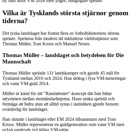
ny start inför VM 2026 med yngre, hungrigare spelare.
Vilka är Tysklands största stjärnor genom
tiderna?
Det tyska landslaget har fostrat flera av fotbollshistoriens största
spelare. Spelarna från modern tid inkluderar världsstjärnor som
Thomas Müller, Toni Kroos och Manuel Neuer.
Thomas Müller – landslaget och betydelsen för Die
Mannschaft
Thomas Müller spelade 131 landskamper och gjorde 45 mål för
Tyskland mellan 2010 och 2024. Han deltog i fyra VM-turneringar
och vann VM-guld 2014.
Müller är känd för sitt "Raumdeuter"-koncept där han hittar
utrymmen mellan motståndarlinjerna. Hans unika spelstil och
förmåga att bidra utan att alltid synas i statistiken gjorde honom
ovärderlig för landslaget.
Han slutade i landslaget efter EM 2024 tillsammans med Toni
Kroos. Müller representerar en guldgeneration som vann VM men
också upplevde två tidiga VM-uttåg.