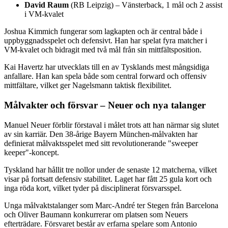
David Raum
(RB Leipzig) – Vänsterback, 1 mål och 2 assist
i VM-kvalet
Joshua Kimmich fungerar som lagkapten och är central både i
uppbyggnadsspelet och defensivt. Han har spelat fyra matcher i
VM-kvalet och bidragit med två mål från sin mittfältsposition.
Kai Havertz har utvecklats till en av Tysklands mest mångsidiga
anfallare. Han kan spela både som central forward och offensiv
mittfältare, vilket ger Nagelsmann taktisk flexibilitet.
Målvakter och försvar – Neuer och nya talanger
Manuel Neuer förblir förstaval i målet trots att han närmar sig slutet
av sin karriär. Den 38-årige Bayern München-målvakten har
definierat målvaktsspelet med sitt revolutionerande "sweeper
keeper"-koncept.
Tyskland har hållit tre nollor under de senaste 12 matcherna, vilket
visar på fortsatt defensiv stabilitet. Laget har fått 25 gula kort och
inga röda kort, vilket tyder på disciplinerat försvarsspel.
Unga målvaktstalanger som Marc-André ter Stegen från Barcelona
och Oliver Baumann konkurrerar om platsen som Neuers
efterträdare. Försvaret består av erfarna spelare som Antonio