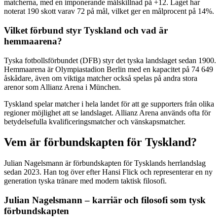
matcherna, med en imponerande målskillnad på +12. Laget har
noterat 190 skott varav 72 på mål, vilket ger en målprocent på 14%.
Vilket förbund styr Tyskland och vad är
hemmaarena?
Tyska fotbollsförbundet (DFB) styr det tyska landslaget sedan 1900.
Hemmaarena är Olympiastadion Berlin med en kapacitet på 74 649
åskådare, även om viktiga matcher också spelas på andra stora
arenor som Allianz Arena i München.
Tyskland spelar matcher i hela landet för att ge supporters från olika
regioner möjlighet att se landslaget. Allianz Arena används ofta för
betydelsefulla kvalificeringsmatcher och vänskapsmatcher.
Vem är förbundskapten för Tyskland?
Julian Nagelsmann är förbundskapten för Tysklands herrlandslag
sedan 2023. Han tog över efter Hansi Flick och representerar en ny
generation tyska tränare med modern taktisk filosofi.
Julian Nagelsmann – karriär och filosofi som tysk
förbundskapten