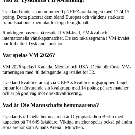
Tyskland rankas som nummer 9 på FIFA-rankningen med 1724,15
poäng. Detta placerar dem bland Europas och världens starkaste
fotbollsnationer men utanför topp fem globalt.
Rankingen baseras på resultat i VM-kval, EM-kval och
internationella vänskapsmatcher. De sex raka segrarna i VM-kvalet
har förbättrat Tysklands position.
Var spelas VM 2026?
VM 2026 spelas i Kanada, Mexiko och USA. Detta blir första VM-
turneringen med 48 deltagande lag istället för 32.
Tyskland kvalificerar sig via UEFA:s kvalificeringsgrupper. Laget
toppar för närvarande sin kvalgrupp med 14 poäng på sex matcher
och är på god väg mot direktkvalificering.
Vad är Die Mannschafts hemmaarena?
Tysklands officiella hemmaarena är Olympiastadion Berlin med
kapacitet på 74 649 åskådare. Viktiga matcher spelas också på andra
stora arenor som Allianz Arena i München.