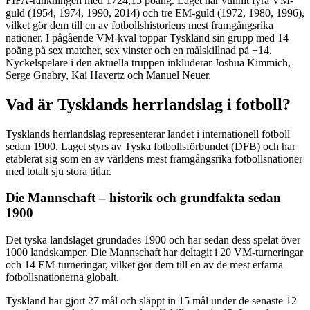
FIFA-rankningen med 1724,15 poäng. Laget har vunnit fyra VM-
guld (1954, 1974, 1990, 2014) och tre EM-guld (1972, 1980, 1996),
vilket gör dem till en av fotbollshistoriens mest framgångsrika
nationer. I pågående VM-kval toppar Tyskland sin grupp med 14
poäng på sex matcher, sex vinster och en målskillnad på +14.
Nyckelspelare i den aktuella truppen inkluderar Joshua Kimmich,
Serge Gnabry, Kai Havertz och Manuel Neuer.
Vad är Tysklands herrlandslag i fotboll?
Tysklands herrlandslag representerar landet i internationell fotboll
sedan 1900. Laget styrs av Tyska fotbollsförbundet (DFB) och har
etablerat sig som en av världens mest framgångsrika fotbollsnationer
med totalt sju stora titlar.
Die Mannschaft – historik och grundfakta sedan
1900
Det tyska landslaget grundades 1900 och har sedan dess spelat över
1000 landskamper. Die Mannschaft har deltagit i 20 VM-turneringar
och 14 EM-turneringar, vilket gör dem till en av de mest erfarna
fotbollsnationerna globalt.
Tyskland har gjort 27 mål och släppt in 15 mål under de senaste 12