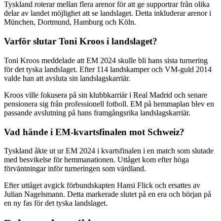
Tyskland roterar mellan flera arenor för att ge supportrar från olika
delar av landet möjlighet att se landslaget. Detta inkluderar arenor i
München, Dortmund, Hamburg och Köln.
Varför slutar Toni Kroos i landslaget?
Toni Kroos meddelade att EM 2024 skulle bli hans sista turnering
för det tyska landslaget. Efter 114 landskamper och VM-guld 2014
valde han att avsluta sin landslagskarriär.
Kroos ville fokusera på sin klubbkarriär i Real Madrid och senare
pensionera sig från professionell fotboll. EM på hemmaplan blev en
passande avslutning på hans framgångsrika landslagskarriär.
Vad hände i EM-kvartsfinalen mot Schweiz?
Tyskland åkte ut ur EM 2024 i kvartsfinalen i en match som slutade
med besvikelse för hemmanationen. Uttåget kom efter höga
förväntningar inför turneringen som värdland.
Efter uttåget avgick förbundskapten Hansi Flick och ersattes av
Julian Nagelsmann. Detta markerade slutet på en era och början på
en ny fas för det tyska landslaget.