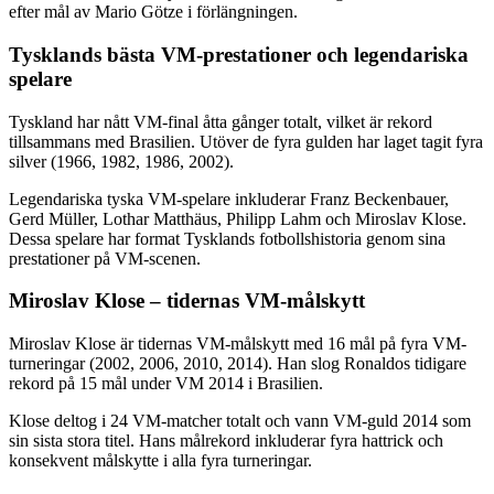
efter mål av Mario Götze i förlängningen.
Tysklands bästa VM-prestationer och legendariska
spelare
Tyskland har nått VM-final åtta gånger totalt, vilket är rekord
tillsammans med Brasilien. Utöver de fyra gulden har laget tagit fyra
silver (1966, 1982, 1986, 2002).
Legendariska tyska VM-spelare inkluderar Franz Beckenbauer,
Gerd Müller, Lothar Matthäus, Philipp Lahm och Miroslav Klose.
Dessa spelare har format Tysklands fotbollshistoria genom sina
prestationer på VM-scenen.
Miroslav Klose – tidernas VM-målskytt
Miroslav Klose är tidernas VM-målskytt med 16 mål på fyra VM-
turneringar (2002, 2006, 2010, 2014). Han slog Ronaldos tidigare
rekord på 15 mål under VM 2014 i Brasilien.
Klose deltog i 24 VM-matcher totalt och vann VM-guld 2014 som
sin sista stora titel. Hans målrekord inkluderar fyra hattrick och
konsekvent målskytte i alla fyra turneringar.