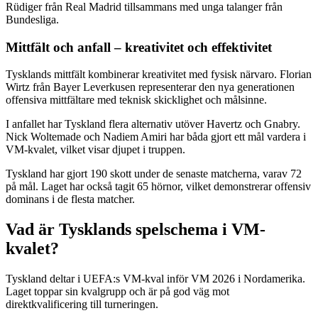
Rüdiger från Real Madrid tillsammans med unga talanger från
Bundesliga.
Mittfält och anfall – kreativitet och effektivitet
Tysklands mittfält kombinerar kreativitet med fysisk närvaro. Florian
Wirtz från Bayer Leverkusen representerar den nya generationen
offensiva mittfältare med teknisk skicklighet och målsinne.
I anfallet har Tyskland flera alternativ utöver Havertz och Gnabry.
Nick Woltemade och Nadiem Amiri har båda gjort ett mål vardera i
VM-kvalet, vilket visar djupet i truppen.
Tyskland har gjort 190 skott under de senaste matcherna, varav 72
på mål. Laget har också tagit 65 hörnor, vilket demonstrerar offensiv
dominans i de flesta matcher.
Vad är Tysklands spelschema i VM-
kvalet?
Tyskland deltar i UEFA:s VM-kval inför VM 2026 i Nordamerika.
Laget toppar sin kvalgrupp och är på god väg mot
direktkvalificering till turneringen.