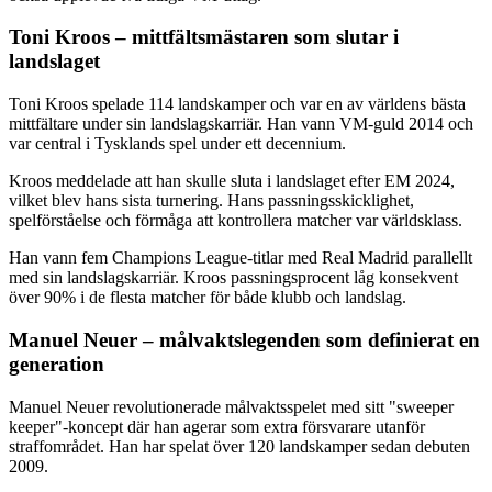
Toni Kroos – mittfältsmästaren som slutar i
landslaget
Toni Kroos spelade 114 landskamper och var en av världens bästa
mittfältare under sin landslagskarriär. Han vann VM-guld 2014 och
var central i Tysklands spel under ett decennium.
Kroos meddelade att han skulle sluta i landslaget efter EM 2024,
vilket blev hans sista turnering. Hans passningsskicklighet,
spelförståelse och förmåga att kontrollera matcher var världsklass.
Han vann fem Champions League-titlar med Real Madrid parallellt
med sin landslagskarriär. Kroos passningsprocent låg konsekvent
över 90% i de flesta matcher för både klubb och landslag.
Manuel Neuer – målvaktslegenden som definierat en
generation
Manuel Neuer revolutionerade målvaktsspelet med sitt "sweeper
keeper"-koncept där han agerar som extra försvarare utanför
straffområdet. Han har spelat över 120 landskamper sedan debuten
2009.