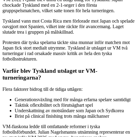
chockade Tyskland med en 2-1-seger i den första
gruppspelsmatchen, vilket satte tonen för hela turneringen.
Tyskland vann mot Costa Rica men förlorade mot Japan och spelade
oavgjort mot Spanien, vilket inte räckte för avancemang. Laget
slutade trea i gruppen på målskillnad.
Protesten där tyska spelarna täckte sina munnar inför matchen mot
Japan fick stort medialt utrymme. Tyskland är utslaget ur VM två
turneringar i rad orsakade massiv kritik av hela den tyska
fotbollsstrukturen.
Varför blev Tyskland utslaget ur VM-
turneringarna?
Flera faktorer bidrog till de tidiga uttågen:
Generationsväxling med för många erfarna spelare samtidigt
Taktisk oflexibilitet och förutsägbart spel
Underskattning av motståndare som Japan och Sydkorea
Brist på clinical finishing trots många målchanser
VM-fiaskona ledde till omfattande reformer i tyska
fotbollsförbundet. Julian Nagelsmanns utnämning representerar en