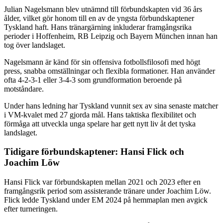
Julian Nagelsmann blev utnämnd till förbundskapten vid 36 års
ålder, vilket gör honom till en av de yngsta förbundskaptener
Tyskland haft. Hans tränargärning inkluderar framgångsrika
perioder i Hoffenheim, RB Leipzig och Bayern München innan han
tog över landslaget.
Nagelsmann är känd för sin offensiva fotbollsfilosofi med högt
press, snabba omställningar och flexibla formationer. Han använder
ofta 4-2-3-1 eller 3-4-3 som grundformation beroende på
motståndare.
Under hans ledning har Tyskland vunnit sex av sina senaste matcher
i VM-kvalet med 27 gjorda mål. Hans taktiska flexibilitet och
förmåga att utveckla unga spelare har gett nytt liv åt det tyska
landslaget.
Tidigare förbundskaptener: Hansi Flick och
Joachim Löw
Hansi Flick var förbundskapten mellan 2021 och 2023 efter en
framgångsrik period som assisterande tränare under Joachim Löw.
Flick ledde Tyskland under EM 2024 på hemmaplan men avgick
efter turneringen.