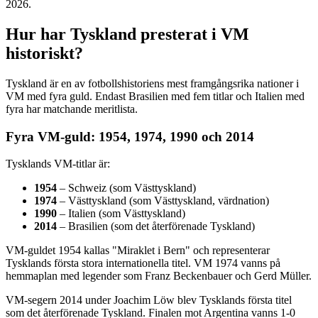
2026.
Hur har Tyskland presterat i VM
historiskt?
Tyskland är en av fotbollshistoriens mest framgångsrika nationer i
VM med fyra guld. Endast Brasilien med fem titlar och Italien med
fyra har matchande meritlista.
Fyra VM-guld: 1954, 1974, 1990 och 2014
Tysklands VM-titlar är:
1954
– Schweiz (som Västtyskland)
1974
– Västtyskland (som Västtyskland, värdnation)
1990
– Italien (som Västtyskland)
2014
– Brasilien (som det återförenade Tyskland)
VM-guldet 1954 kallas "Miraklet i Bern" och representerar
Tysklands första stora internationella titel. VM 1974 vanns på
hemmaplan med legender som Franz Beckenbauer och Gerd Müller.
VM-segern 2014 under Joachim Löw blev Tysklands första titel
som det återförenade Tyskland. Finalen mot Argentina vanns 1-0