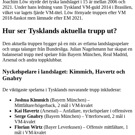
Joachim Löw styrde det tyska landslaget i 15 år mellan 2006 och
2021. Under hans ledning vann Tyskland VM-guld 2014 i Brasilien,
vilket var lagets fjärde VM-titel. Löw förnyade truppen efter VM
2018-fiaskot men lämnade efter EM 2021.
Hur ser Tysklands aktuella trupp ut?
Den aktuella truppen bygger på en mix av erfarna landslagsspelare
och unga talanger från Bundesliga. Julian Nagelsmann har skapat en
balanserad trupp med spelare från Bayern München, Real Madrid,
Arsenal och andra toppklubbar.
Nyckelspelare i landslaget: Kimmich, Havertz och
Gnabry
De viktigaste spelarna i Tysklands nuvarande trupp inkluderar:
Joshua Kimmich
(Bayern München) –
Mittfältare/högerback, 2 mål i VM-kvalet
Kai Havertz
(Arsenal) – Anfallare, nyckelspelare i offensiven
Serge Gnabry
(Bayern München) – Ytterforward, 2 mål i
VM-kvalet
Florian Wirtz
(Bayer Leverkusen) – Offensiv mittfältare, 1
mål i VM-kvalet