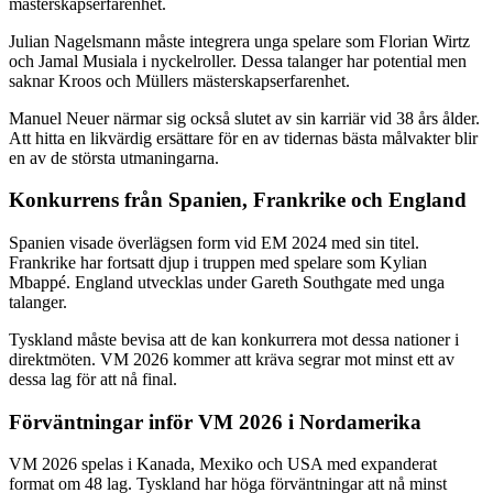
mästerskapserfarenhet.
Julian Nagelsmann måste integrera unga spelare som Florian Wirtz
och Jamal Musiala i nyckelroller. Dessa talanger har potential men
saknar Kroos och Müllers mästerskapserfarenhet.
Manuel Neuer närmar sig också slutet av sin karriär vid 38 års ålder.
Att hitta en likvärdig ersättare för en av tidernas bästa målvakter blir
en av de största utmaningarna.
Konkurrens från Spanien, Frankrike och England
Spanien visade överlägsen form vid EM 2024 med sin titel.
Frankrike har fortsatt djup i truppen med spelare som Kylian
Mbappé. England utvecklas under Gareth Southgate med unga
talanger.
Tyskland måste bevisa att de kan konkurrera mot dessa nationer i
direktmöten. VM 2026 kommer att kräva segrar mot minst ett av
dessa lag för att nå final.
Förväntningar inför VM 2026 i Nordamerika
VM 2026 spelas i Kanada, Mexiko och USA med expanderat
format om 48 lag. Tyskland har höga förväntningar att nå minst