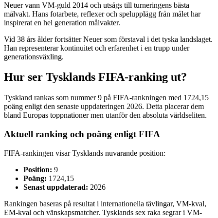
Neuer vann VM-guld 2014 och utsågs till turneringens bästa
målvakt. Hans fotarbete, reflexer och spelupplägg från målet har
inspirerat en hel generation målvakter.
Vid 38 års ålder fortsätter Neuer som förstaval i det tyska landslaget.
Han representerar kontinuitet och erfarenhet i en trupp under
generationsväxling.
Hur ser Tysklands FIFA-ranking ut?
Tyskland rankas som nummer 9 på FIFA-rankningen med 1724,15
poäng enligt den senaste uppdateringen 2026. Detta placerar dem
bland Europas toppnationer men utanför den absoluta världseliten.
Aktuell ranking och poäng enligt FIFA
FIFA-rankingen visar Tysklands nuvarande position:
Position:
9
Poäng:
1724,15
Senast uppdaterad:
2026
Rankingen baseras på resultat i internationella tävlingar, VM-kval,
EM-kval och vänskapsmatcher. Tysklands sex raka segrar i VM-