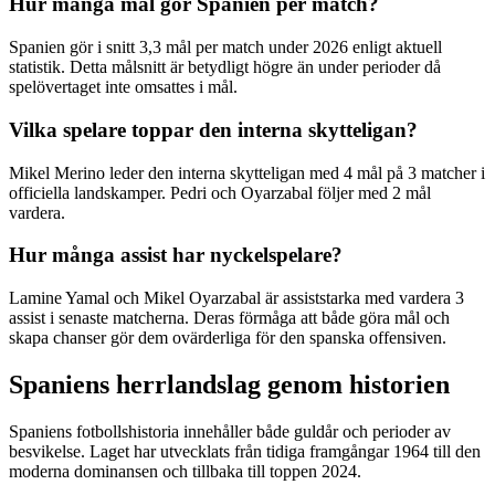
Hur många mål gör Spanien per match?
Spanien gör i snitt 3,3 mål per match under 2026 enligt aktuell
statistik. Detta målsnitt är betydligt högre än under perioder då
spelövertaget inte omsattes i mål.
Vilka spelare toppar den interna skytteligan?
Mikel Merino leder den interna skytteligan med 4 mål på 3 matcher i
officiella landskamper. Pedri och Oyarzabal följer med 2 mål
vardera.
Hur många assist har nyckelspelare?
Lamine Yamal och Mikel Oyarzabal är assiststarka med vardera 3
assist i senaste matcherna. Deras förmåga att både göra mål och
skapa chanser gör dem ovärderliga för den spanska offensiven.
Spaniens herrlandslag genom historien
Spaniens fotbollshistoria innehåller både guldår och perioder av
besvikelse. Laget har utvecklats från tidiga framgångar 1964 till den
moderna dominansen och tillbaka till toppen 2024.