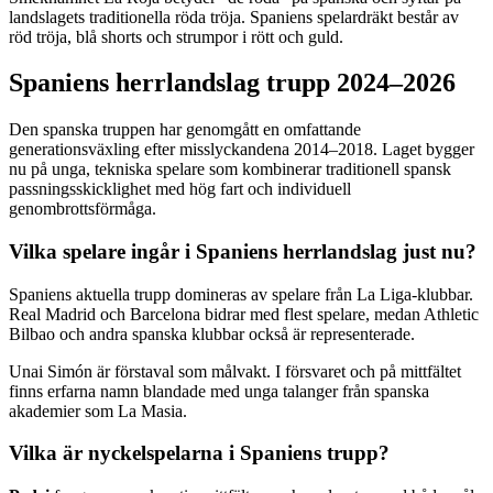
landslagets traditionella röda tröja. Spaniens spelardräkt består av
röd tröja, blå shorts och strumpor i rött och guld.
Spaniens herrlandslag trupp 2024–2026
Den spanska truppen har genomgått en omfattande
generationsväxling efter misslyckandena 2014–2018. Laget bygger
nu på unga, tekniska spelare som kombinerar traditionell spansk
passningsskicklighet med hög fart och individuell
genombrottsförmåga.
Vilka spelare ingår i Spaniens herrlandslag just nu?
Spaniens aktuella trupp domineras av spelare från La Liga-klubbar.
Real Madrid och Barcelona bidrar med flest spelare, medan Athletic
Bilbao och andra spanska klubbar också är representerade.
Unai Simón är förstaval som målvakt. I försvaret och på mittfältet
finns erfarna namn blandade med unga talanger från spanska
akademier som La Masia.
Vilka är nyckelspelarna i Spaniens trupp?