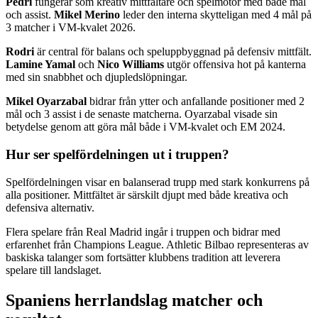
Pedri
fungerar som kreativ mittfältare och spelmotor med både mål
och assist.
Mikel Merino
leder den interna skytteligan med 4 mål på
3 matcher i VM-kvalet 2026.
Rodri
är central för balans och speluppbyggnad på defensiv mittfält.
Lamine Yamal
och
Nico Williams
utgör offensiva hot på kanterna
med sin snabbhet och djupledslöpningar.
Mikel Oyarzabal
bidrar från ytter och anfallande positioner med 2
mål och 3 assist i de senaste matcherna. Oyarzabal visade sin
betydelse genom att göra mål både i VM-kvalet och EM 2024.
Hur ser spelfördelningen ut i truppen?
Spelfördelningen visar en balanserad trupp med stark konkurrens på
alla positioner. Mittfältet är särskilt djupt med både kreativa och
defensiva alternativ.
Flera spelare från Real Madrid ingår i truppen och bidrar med
erfarenhet från Champions League. Athletic Bilbao representeras av
baskiska talanger som fortsätter klubbens tradition att leverera
spelare till landslaget.
Spaniens herrlandslag matcher och