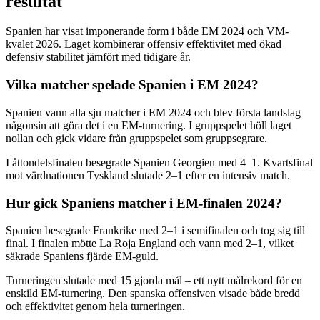
resultat
Spanien har visat imponerande form i både EM 2024 och VM-
kvalet 2026. Laget kombinerar offensiv effektivitet med ökad
defensiv stabilitet jämfört med tidigare år.
Vilka matcher spelade Spanien i EM 2024?
Spanien vann alla sju matcher i EM 2024 och blev första landslag
någonsin att göra det i en EM-turnering. I gruppspelet höll laget
nollan och gick vidare från gruppspelet som gruppsegrare.
I åttondelsfinalen besegrade Spanien Georgien med 4–1. Kvartsfinal
mot värdnationen Tyskland slutade 2–1 efter en intensiv match.
Hur gick Spaniens matcher i EM-finalen 2024?
Spanien besegrade Frankrike med 2–1 i semifinalen och tog sig till
final. I finalen mötte La Roja England och vann med 2–1, vilket
säkrade Spaniens fjärde EM-guld.
Turneringen slutade med 15 gjorda mål – ett nytt målrekord för en
enskild EM-turnering. Den spanska offensiven visade både bredd
och effektivitet genom hela turneringen.