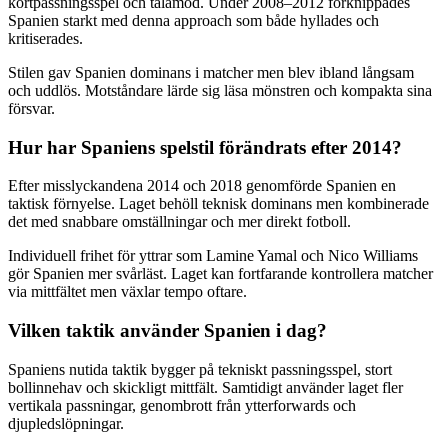
kortpassningsspel och tålamod. Under 2008–2012 förknippades
Spanien starkt med denna approach som både hyllades och
kritiserades.
Stilen gav Spanien dominans i matcher men blev ibland långsam
och uddlös. Motståndare lärde sig läsa mönstren och kompakta sina
försvar.
Hur har Spaniens spelstil förändrats efter 2014?
Efter misslyckandena 2014 och 2018 genomförde Spanien en
taktisk förnyelse. Laget behöll teknisk dominans men kombinerade
det med snabbare omställningar och mer direkt fotboll.
Individuell frihet för yttrar som Lamine Yamal och Nico Williams
gör Spanien mer svårläst. Laget kan fortfarande kontrollera matcher
via mittfältet men växlar tempo oftare.
Vilken taktik använder Spanien i dag?
Spaniens nutida taktik bygger på tekniskt passningsspel, stort
bollinnehav och skickligt mittfält. Samtidigt använder laget fler
vertikala passningar, genombrott från ytterforwards och
djupledslöpningar.