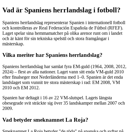
Vad är Spaniens herrlandslag i fotboll?
Spaniens herrlandslag representerar Spanien i internationell fotboll
och kontrolleras av Real Federación Española de Fútbol (RFEF).
Laget spelar sina hemmamatcher på olika arenor runt om i landet
och är känt för sin tekniska spelstil och stora framgångar i
mästerskap.
Vilka meriter har Spaniens herrlandslag?
Spaniens herrlandslag har samlat fyra EM-guld (1964, 2008, 2012,
2024) – flest av alla nationer. Laget vann sitt enda VM-guld 2010
efter finalseger mot Nederländerna med 1–0. Spanien är det enda
landslaget som vunnit tre stora mästerskap i rad: EM 2008, VM
2010 och EM 2012.
Spanien har deltagit i 16 av 22 VM-slutspel. Lagets längsta
obesegrade svit sträckte sig över 35 landskamper mellan 2007 och
2009.
Vad betyder smeknamnet La Roja?
Smeknamnet La Roja betyder "de röda" på spanska och syftar på