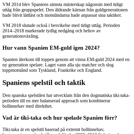
VM 2014 blev Spaniens sämsta mästerskap någonsin med tidigt
uttåg från gruppspelet. Den åldrande kärnan från guldgenerationen
hade blivit lättläst och motståndarna hade anpassat sina taktiker.
VM 2018 slutade också i besvikelse med tidigt uttåg. Perioden
2014–2018 markerade tydlig nedgång och behov av
generationsväxling.
Hur vann Spanien EM-guld igen 2024?
Spanien återkom till toppen genom att vinna EM-guld 2024 med en
ny generation spelare. Laget vann alla sju matcher och slog
toppmotstånd som Tyskland, Frankrike och England.
Spaniens spelstil och taktik
Den spanska spelstilen har utvecklats från den dogmatiska tiki-taka-
perioden till en mer balanserad approach som kombinerar
bollinnehav med direkthet.
Vad är tiki-taka och hur spelade Spanien förr?
Tiki-taka är en spelstil baserad på extremt bollinnehav,