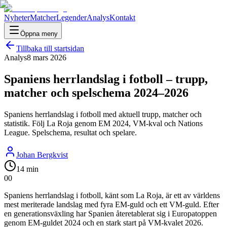
Nyheter
Matcher
Legender
Analys
Kontakt
Öppna meny
Tillbaka till startsidan
Analys
8 mars 2026
Spaniens herrlandslag i fotboll – trupp,
matcher och spelschema 2024–2026
Spaniens herrlandslag i fotboll med aktuell trupp, matcher och
statistik. Följ La Roja genom EM 2024, VM-kval och Nations
League. Spelschema, resultat och spelare.
Johan Bergkvist
14 min
0
0
Spaniens herrlandslag i fotboll, känt som La Roja, är ett av världens
mest meriterade landslag med fyra EM-guld och ett VM-guld. Efter
en generationsväxling har Spanien återetablerat sig i Europatoppen
genom EM-guldet 2024 och en stark start på VM-kvalet 2026.