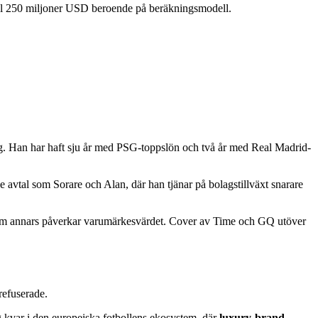
till 250 miljoner USD beroende på beräkningsmodell.
ng. Han har haft sju år med PSG-toppslön och två år med Real Madrid-
 avtal som Sorare och Alan, där han tjänar på bolagstillväxt snarare
g som annars påverkar varumärkesvärdet. Cover av Time och GQ utöver
refuserade.
ig kvar i den europeiska fotbollens ekosystem, där
luxury-brand-