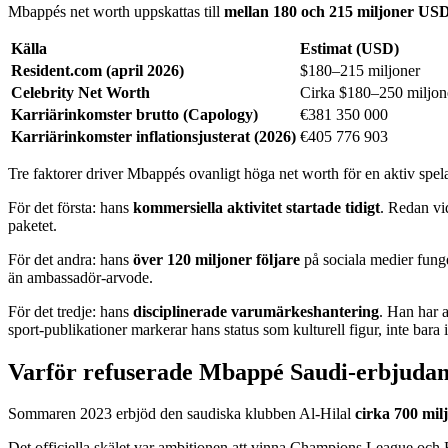
Mbappés net worth uppskattas till
mellan 180 och 215 miljoner US
Källa
Estimat (USD)
Resident.com (april 2026)
$180–215 miljoner
Celebrity Net Worth
Cirka $180–250 miljon
Karriärinkomster brutto (Capology)
€381 350 000
Karriärinkomster inflationsjusterat (2026)
€405 776 903
Tre faktorer driver Mbappés ovanligt höga net worth för en aktiv spel
För det första: hans
kommersiella aktivitet startade tidigt
. Redan vi
paketet.
För det andra: hans
över 120 miljoner följare
på sociala medier funge
än ambassadör-arvode.
För det tredje: hans
disciplinerade varumärkeshantering
. Han har 
sport-publikationer markerar hans status som kulturell figur, inte bara i
Varför refuserade Mbappé Saudi-erbjuda
Sommaren 2023 erbjöd den saudiska klubben Al-Hilal
cirka 700 mil
Det officiella skälet var ambitionen att vinna Champions League och Ba