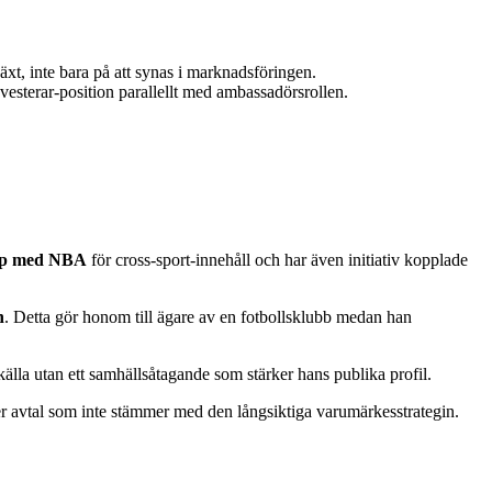
äxt, inte bara på att synas i marknadsföringen.
esterar-position parallellt med ambassadörsrollen.
ap med NBA
för cross-sport-innehåll och har även initiativ kopplade
n
. Detta gör honom till ägare av en fotbollsklubb medan han
skälla utan ett samhällsåtagande som stärker hans publika profil.
ver avtal som inte stämmer med den långsiktiga varumärkesstrategin.