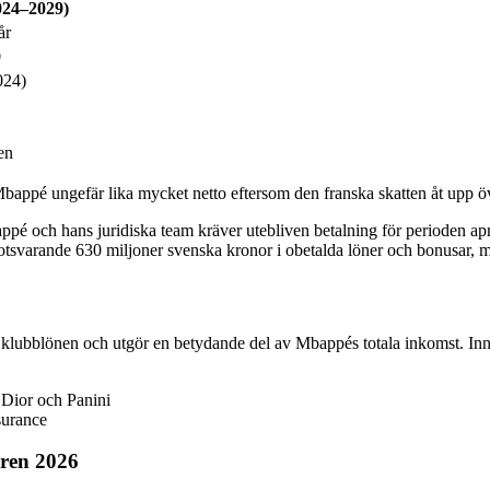
024–2029)
år
0
024)
en
bappé ungefär lika mycket netto eftersom den franska skatten åt upp öv
bappé och hans juridiska team kräver utebliven betalning för perioden ap
motsvarande 630 miljoner svenska kronor i obetalda löner och bonusar, me
klubblönen och utgör en betydande del av Mbappés totala inkomst. In
Dior och Panini
surance
aren 2026