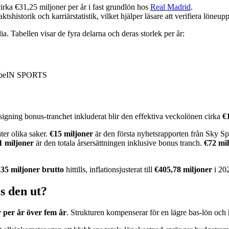
irka €31,25 miljoner per år i fast grundlön hos
Real Madrid
.
tshistorik och karriärstatistik, vilket hjälper läsare att verifiera lön
. Tabellen visar de fyra delarna och deras storlek per år:
 beIN SPORTS
igning bonus-tranchet inkluderat blir den effektiva veckolönen cirka
€
ter olika saker.
€15 miljoner
är den första nyhetsrapporten från Sky Sp
1 miljoner
är den totala årsersättningen inklusive bonus tranch.
€72 mi
35 miljoner brutto
hittills, inflationsjusterat till
€405,78 miljoner
i 20
s den ut?
r per år över fem år
. Strukturen kompenserar för en lägre bas-lön och h