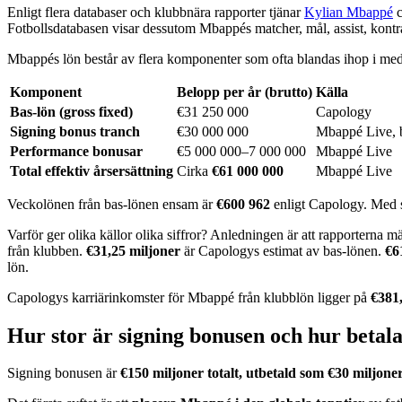
Enligt flera databaser och klubbnära rapporter tjänar
Kylian Mbappé
c
Fotbollsdatabasen visar dessutom Mbappés matcher, mål, assist, kontrak
Mbappés lön består av flera komponenter som ofta blandas ihop i media
Komponent
Belopp per år (brutto)
Källa
Bas-lön (gross fixed)
€31 250 000
Capology
Signing bonus tranch
€30 000 000
Mbappé Live,
Performance bonusar
€5 000 000–7 000 000
Mbappé Live
Total effektiv årsersättning
Cirka
€61 000 000
Mbappé Live
Veckolönen från bas-lönen ensam är
€600 962
enligt Capology. Med s
Varför ger olika källor olika siffror? Anledningen är att rapporterna mä
från klubben.
€31,25 miljoner
är Capologys estimat av bas-lönen.
€6
lön.
Capologys karriärinkomster för Mbappé från klubblön ligger på
€381,
Hur stor är signing bonusen och hur betala
Signing bonusen är
€150 miljoner totalt, utbetald som €30 miljone