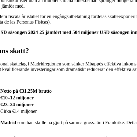
bollsinkomster utan att klubbens totala lönekostnad spränger budgetram
n jämför med.
em fiscala år istället för en engångsutbetalning fördelas skatteexponer
a de las Personas Físicas).
USD säsongen 2024-25 jämfört med 504 miljoner USD säsongen in
ns skatt?
gional skattelag i Madridregionen som sänker Mbappés effektiva inkomsts
 kvalificerande investeringar som dramatiskt reducerar den effektiva sa
Netto på €31,25M brutto
€10–12 miljoner
€23–24 miljoner
Cirka €14 miljoner
i Madrid
som han skulle ha gjort på samma gross-lön i Frankrike. Detta ä