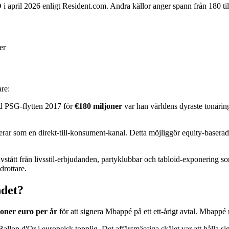
D
i april 2026 enligt Resident.com. Andra källor anger spann från 180 
er
are:
d PSG-flytten 2017 för
€180 miljoner
var han världens dyraste tonåri
rar som en direkt-till-konsument-kanal. Detta möjliggör equity-baserade
avstått från livsstil-erbjudanden, partyklubbar och tabloid-exponerin
drottare.
ndet?
joner euro per år
för att signera Mbappé på ett ett-årigt avtal. Mbappé 
llon d'Or i europeisk topplig. Det affärsmässiga skälet var att hålla s