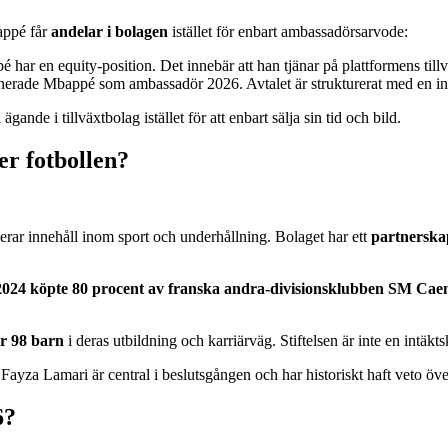
bappé får
andelar i bolagen
istället för enbart ambassadörsarvode:
har en equity-position. Det innebär att han tjänar på plattformens tillv
gnerade Mbappé som ambassadör 2026. Avtalet är strukturerat med en inv
ande i tillväxtbolag istället för att enbart sälja sin tid och bild.
er fotbollen?
r innehåll inom sport och underhållning. Bolaget har ett
partnersk
2024 köpte 80 procent av franska andra-divisionsklubben SM Cae
er 98 barn
i deras utbildning och karriärväg. Stiftelsen är inte en intäkt
 Fayza Lamari är central i beslutsgången och har historiskt haft veto ö
6?