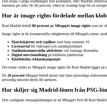
Den totala 5-åriga ersättningen från kontraktet, efter Madrids effektiva
retention på cirka 56–60 procent, vilket är ovanligt högt för en europe
Hur är image rights fördelade mellan klub
Real Madrid behöll
80 procent av Mbappés image rights
som ett vi
Image rights är de kommersiella rättigheterna till Mbappés namn, ansi
Matchskjortor och replikor
med hans nummer 10
Licensavtal
för videospel och samlarprodukter
Stadionkommersiella aktiviteter
vid Santiago Bernabéu
Digital merchandising
på klubbens plattformar
Klubbledda reklamkampanjer
Det totala värdet av Mbappés image rights för Real Madrid ligger på 
De
20 procent
Mbappé behöll täcker inte hans personliga endorsement
personlig inkomst direkt till spelaren.
Hur skiljer sig Madrid-lönen från PSG-lö
Den vanligaste missuppfattningen är att Mbappés flytt till Real Madrid