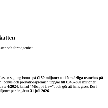
katten
ster och förmögenhet.
alas en signing bonus på
€150 miljoner ut i fem årliga tranches på
ön, bonus och prestationspremier, uppgår till
€340–360 miljoner
Law 4/2024
, kallad "Mbappé Law", och gör att hans gross-lön i
ljoner per år går ut
31 juli 2026
.