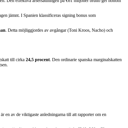
en. Den effektiva årsersättningen på €61 miljoner brutto ger honom
ingen jämnt. I Spanien klassificeras signing bonus som
nan
. Detta möjliggjordes av avgångar (Toni Kroos, Nacho) och
katt till cirka
24,5 procent
. Den ordinarie spanska marginalskatten
tsen.
r en av de viktigaste anledningarna till att rapporter om en