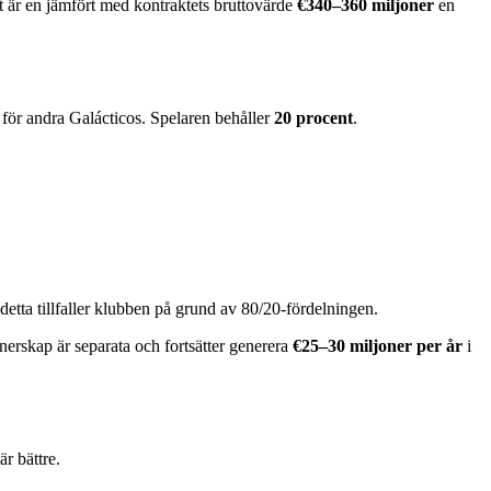
t är en jämfört med kontraktets bruttovärde
€340–360 miljoner
en
 för andra Galácticos. Spelaren behåller
20 procent
.
etta tillfaller klubben på grund av 80/20-fördelningen.
erskap är separata och fortsätter generera
€25–30 miljoner per år
i
r bättre.