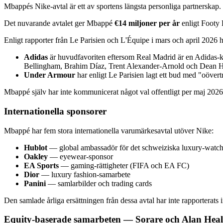
Mbappés Nike-avtal är ett av sportens längsta personliga partnerskap
Det nuvarande avtalet ger Mbappé
€14 miljoner per år
enligt Footy 
Enligt rapporter från Le Parisien och L'Équipe i mars och april 202
Adidas
är huvudfavoriten eftersom Real Madrid är en Adidas-
Bellingham, Brahim Díaz, Trent Alexander-Arnold och Dean H
Under Armour
har enligt Le Parisien lagt ett bud med "oövertr
Mbappé själv har inte kommunicerat något val offentligt per maj 2026.
Internationella sponsorer
Mbappé har fem stora internationella varumärkesavtal utöver Nike:
Hublot
— global ambassadör för det schweiziska luxury-watc
Oakley
— eyewear-sponsor
EA Sports
— gaming-rättigheter (FIFA och EA FC)
Dior
— luxury fashion-samarbete
Panini
— samlarbilder och trading cards
Den samlade årliga ersättningen från dessa avtal har inte rapporterat
Equity-baserade samarbeten — Sorare och Alan Heal