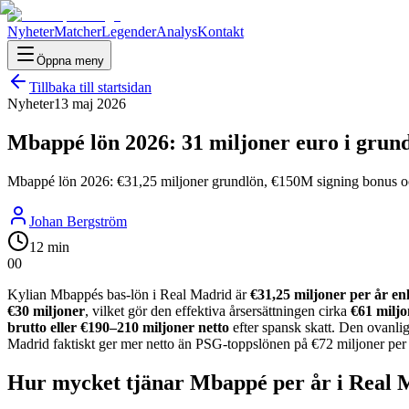
Nyheter
Matcher
Legender
Analys
Kontakt
Öppna meny
Tillbaka till startsidan
Nyheter
13 maj 2026
Mbappé lön 2026: 31 miljoner euro i grun
Mbappé lön 2026: €31,25 miljoner grundlön, €150M signing bonus oc
Johan Bergström
12 min
0
0
Kylian Mbappés bas-lön i Real Madrid är
€31,25 miljoner per år en
€30 miljoner
, vilket gör den effektiva årsersättningen cirka
€61 miljo
brutto eller €190–210 miljoner netto
efter spansk skatt. Den ovanlig
Madrid faktiskt ger mer netto än PSG-toppslönen på €72 miljoner per å
Hur mycket tjänar Mbappé per år i Real 