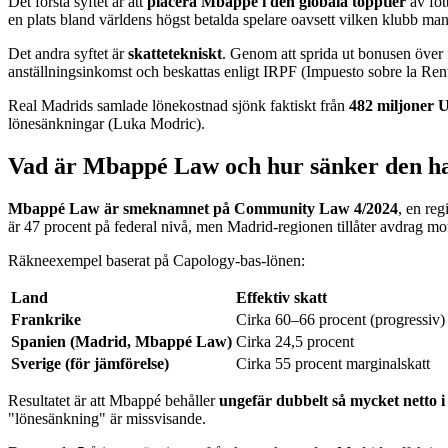
Det första syftet är att
placera Mbappé i den globala topptier
av fot
en plats bland världens högst betalda spelare oavsett vilken klubb ma
Det andra syftet är
skattetekniskt
. Genom att sprida ut bonusen över f
anställningsinkomst och beskattas enligt IRPF (Impuesto sobre la Rent
Real Madrids samlade lönekostnad sjönk faktiskt från
482 miljoner 
lönesänkningar (Luka Modric).
Vad är Mbappé Law och hur sänker den ha
Mbappé Law är smeknamnet på Community Law 4/2024
, en re
är 47 procent på federal nivå, men Madrid-regionen tillåter avdrag mot
Räkneexempel baserat på Capology-bas-lönen:
Land
Effektiv skatt
Frankrike
Cirka 60–66 procent (progressiv)
Spanien (Madrid, Mbappé Law)
Cirka 24,5 procent
Sverige (för jämförelse)
Cirka 55 procent marginalskatt
Resultatet är att Mbappé behåller
ungefär dubbelt så mycket netto 
"lönesänkning" är missvisande.