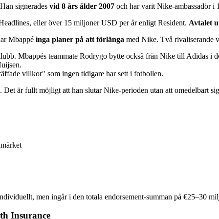
. Han signerades
vid 8 års ålder 2007
och har varit Nike-ambassadör i 1
Headlines, eller över 15 miljoner USD per år enligt Resident.
Avtalet u
6 har Mbappé
inga planer på att förlänga
med Nike. Två rivaliserande 
klubb. Mbappés teammate Rodrygo bytte också från Nike till Adidas i 
uijsen.
äffade villkor" som ingen tidigare har sett i fotbollen.
 Det är fullt möjligt att han slutar Nike-perioden utan att omedelbart s
hmärket
s individuellt, men ingår i den totala endorsement-summan på €25–30 milj
th Insurance