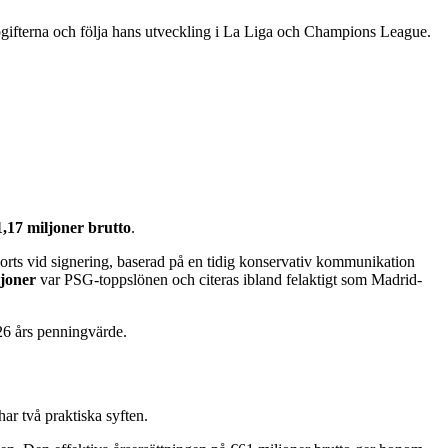
euppgifterna och följa hans utveckling i La Liga och Champions League.
1,17 miljoner brutto
.
orts vid signering, baserad på en tidig konservativ kommunikation
ljoner
var PSG-toppslönen och citeras ibland felaktigt som Madrid-
26 års penningvärde.
ar två praktiska syften.