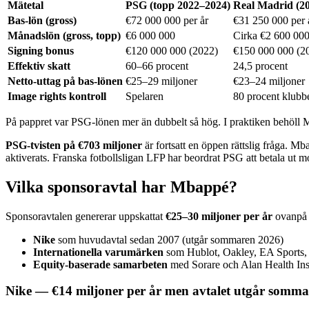
Mätetal
PSG (topp 2022–2024)
Real Madrid (2
Bas-lön (gross)
€72 000 000 per år
€31 250 000 per 
Månadslön (gross, topp)
€6 000 000
Cirka €2 600 00
Signing bonus
€120 000 000 (2022)
€150 000 000 (2
Effektiv skatt
60–66 procent
24,5 procent
Netto-uttag på bas-lönen
€25–29 miljoner
€23–24 miljoner
Image rights kontroll
Spelaren
80 procent klubb
På pappret var PSG-lönen mer än dubbelt så hög. I praktiken behöll M
PSG-tvisten på €703 miljoner
är fortsatt en öppen rättslig fråga. M
aktiverats. Franska fotbollsligan LFP har beordrat PSG att betala ut 
Vilka sponsoravtal har Mbappé?
Sponsoravtalen genererar uppskattat
€25–30 miljoner per år
ovanpå 
Nike
som huvudavtal sedan 2007 (utgår sommaren 2026)
Internationella varumärken
som Hublot, Oakley, EA Sports, 
Equity-baserade samarbeten
med Sorare och Alan Health In
Nike — €14 miljoner per år men avtalet utgår somm