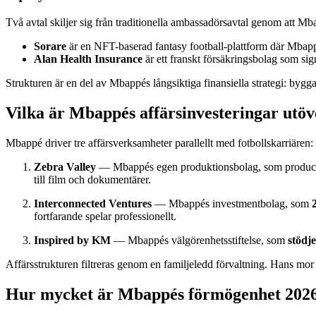
Två avtal skiljer sig från traditionella ambassadörsavtal genom att M
Sorare
är en NFT-baserad fantasy football-plattform där Mbappé 
Alan Health Insurance
är ett franskt försäkringsbolag som si
Strukturen är en del av Mbappés långsiktiga finansiella strategi: bygga äg
Vilka är Mbappés affärsinvesteringar utöv
Mbappé driver tre affärsverksamheter parallellt med fotbollskarriären:
Zebra Valley
— Mbappés egen produktionsbolag, som producera
till film och dokumentärer.
Interconnected Ventures
— Mbappés investmentbolag, som
fortfarande spelar professionellt.
Inspired by KM
— Mbappés välgörenhetsstiftelse, som
stödj
Affärsstrukturen filtreras genom en familjeledd förvaltning. Hans mor
Hur mycket är Mbappés förmögenhet 202