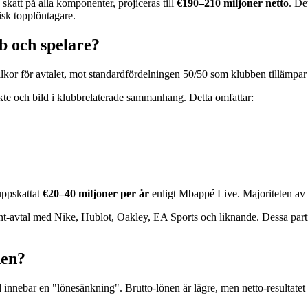
 skatt på alla komponenter, projiceras till
€190–210 miljoner netto
. De
isk topplöntagare.
b och spelare?
llkor för avtalet, mot standardfördelningen 50/50 som klubben tillämpar
kte och bild i klubbrelaterade sammanhang. Detta omfattar:
uppskattat
€20–40 miljoner per år
enligt Mbappé Live. Majoriteten av d
-avtal med Nike, Hublot, Oakley, EA Sports och liknande. Dessa partn
nen?
 innebar en "lönesänkning". Brutto-lönen är lägre, men netto-resultatet ä