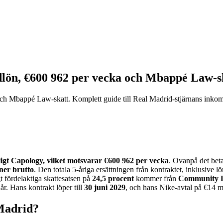
dlön, €600 962 per vecka och Mbappé Law-s
h Mbappé Law-skatt. Komplett guide till Real Madrid-stjärnans inkom
ligt Capology, vilket motsvarar €600 962 per vecka
. Ovanpå det bet
ner brutto
. Den totala 5-åriga ersättningen från kontraktet, inklusive l
t fördelaktiga skattesatsen på
24,5 procent
kommer från
Community 
r. Hans kontrakt löper till
30 juni 2029
, och hans Nike-avtal på €14 mi
Madrid?