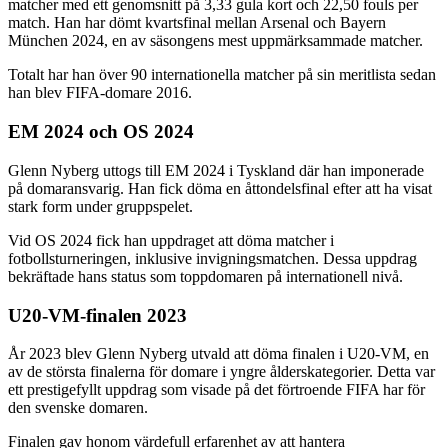
matcher med ett genomsnitt på 3,33 gula kort och 22,50 fouls per
match. Han har dömt kvartsfinal mellan Arsenal och Bayern
München 2024, en av säsongens mest uppmärksammade matcher.
Totalt har han över 90 internationella matcher på sin meritlista sedan
han blev FIFA-domare 2016.
EM 2024 och OS 2024
Glenn Nyberg uttogs till EM 2024 i Tyskland där han imponerade
på domaransvarig. Han fick döma en åttondelsfinal efter att ha visat
stark form under gruppspelet.
Vid OS 2024 fick han uppdraget att döma matcher i
fotbollsturneringen, inklusive invigningsmatchen. Dessa uppdrag
bekräftade hans status som toppdomaren på internationell nivå.
U20-VM-finalen 2023
År 2023 blev Glenn Nyberg utvald att döma finalen i U20-VM, en
av de största finalerna för domare i yngre ålderskategorier. Detta var
ett prestigefyllt uppdrag som visade på det förtroende FIFA har för
den svenske domaren.
Finalen gav honom värdefull erfarenhet av att hantera