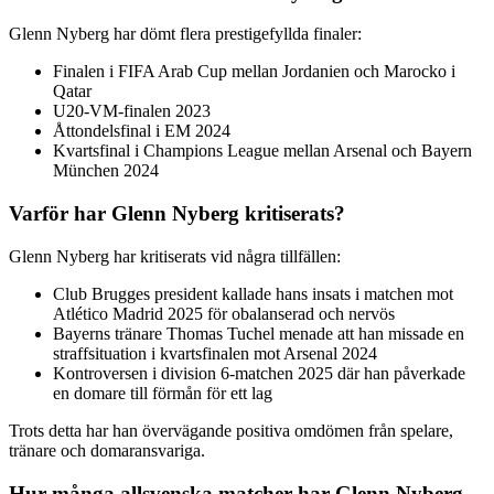
Glenn Nyberg har dömt flera prestigefyllda finaler:
Finalen i FIFA Arab Cup mellan Jordanien och Marocko i
Qatar
U20-VM-finalen 2023
Åttondelsfinal i EM 2024
Kvartsfinal i Champions League mellan Arsenal och Bayern
München 2024
Varför har Glenn Nyberg kritiserats?
Glenn Nyberg har kritiserats vid några tillfällen:
Club Brugges president kallade hans insats i matchen mot
Atlético Madrid 2025 för obalanserad och nervös
Bayerns tränare Thomas Tuchel menade att han missade en
straffsituation i kvartsfinalen mot Arsenal 2024
Kontroversen i division 6-matchen 2025 där han påverkade
en domare till förmån för ett lag
Trots detta har han övervägande positiva omdömen från spelare,
tränare och domaransvariga.
Hur många allsvenska matcher har Glenn Nyberg