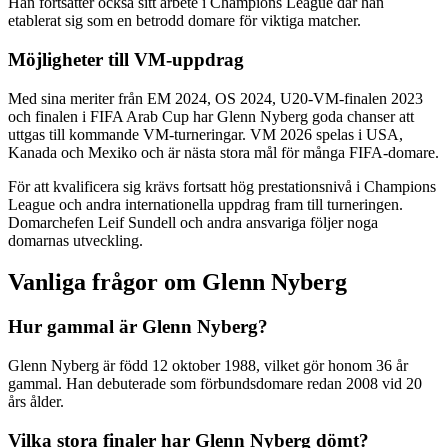
Han fortsätter också sitt arbete i Champions League där han
etablerat sig som en betrodd domare för viktiga matcher.
Möjligheter till VM-uppdrag
Med sina meriter från EM 2024, OS 2024, U20-VM-finalen 2023
och finalen i FIFA Arab Cup har Glenn Nyberg goda chanser att
uttgas till kommande VM-turneringar. VM 2026 spelas i USA,
Kanada och Mexiko och är nästa stora mål för många FIFA-domare.
För att kvalificera sig krävs fortsatt hög prestationsnivå i Champions
League och andra internationella uppdrag fram till turneringen.
Domarchefen Leif Sundell och andra ansvariga följer noga
domarnas utveckling.
Vanliga frågor om Glenn Nyberg
Hur gammal är Glenn Nyberg?
Glenn Nyberg är född 12 oktober 1988, vilket gör honom 36 år
gammal. Han debuterade som förbundsdomare redan 2008 vid 20
års ålder.
Vilka stora finaler har Glenn Nyberg dömt?