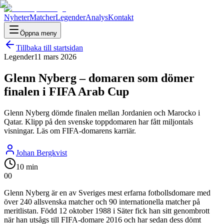
Nyheter
Matcher
Legender
Analys
Kontakt
Öppna meny
Tillbaka till startsidan
Legender
11 mars 2026
Glenn Nyberg – domaren som dömer
finalen i FIFA Arab Cup
Glenn Nyberg dömde finalen mellan Jordanien och Marocko i
Qatar. Klipp på den svenske toppdomaren har fått miljontals
visningar. Läs om FIFA-domarens karriär.
Johan Bergkvist
10 min
0
0
Glenn Nyberg är en av Sveriges mest erfarna fotbollsdomare med
över 240 allsvenska matcher och 90 internationella matcher på
meritlistan. Född 12 oktober 1988 i Säter fick han sitt genombrott
när han utsågs till FIFA-domare 2016 och har sedan dess dömt