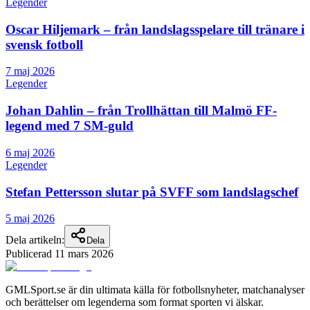
Legender
Oscar Hiljemark – från landslagsspelare till tränare i
svensk fotboll
7 maj 2026
Legender
Johan Dahlin – från Trollhättan till Malmö FF-
legend med 7 SM-guld
6 maj 2026
Legender
Stefan Pettersson slutar på SVFF som landslagschef
5 maj 2026
Dela artikeln:
Dela
Publicerad
11 mars 2026
GMLSport.se är din ultimata källa för fotbollsnyheter, matchanalyser
och berättelser om legenderna som format sporten vi älskar.