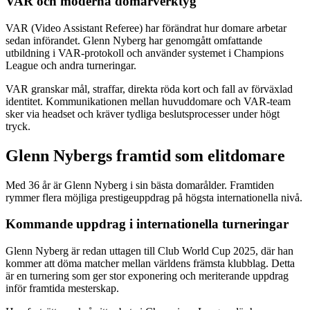
VAR och moderna domarverktyg
VAR (Video Assistant Referee) har förändrat hur domare arbetar
sedan införandet. Glenn Nyberg har genomgått omfattande
utbildning i VAR-protokoll och använder systemet i Champions
League och andra turneringar.
VAR granskar mål, straffar, direkta röda kort och fall av förväxlad
identitet. Kommunikationen mellan huvuddomare och VAR-team
sker via headset och kräver tydliga beslutsprocesser under högt
tryck.
Glenn Nybergs framtid som elitdomare
Med 36 år är Glenn Nyberg i sin bästa domarålder. Framtiden
rymmer flera möjliga prestigeuppdrag på högsta internationella nivå.
Kommande uppdrag i internationella turneringar
Glenn Nyberg är redan uttagen till Club World Cup 2025, där han
kommer att döma matcher mellan världens främsta klubblag. Detta
är en turnering som ger stor exponering och meriterande uppdrag
inför framtida mesterskap.