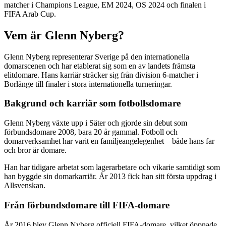
matcher i Champions League, EM 2024, OS 2024 och finalen i
FIFA Arab Cup.
Vem är Glenn Nyberg?
Glenn Nyberg representerar Sverige på den internationella
domarscenen och har etablerat sig som en av landets främsta
elitdomare. Hans karriär sträcker sig från division 6-matcher i
Borlänge till finaler i stora internationella turneringar.
Bakgrund och karriär som fotbollsdomare
Glenn Nyberg växte upp i Säter och gjorde sin debut som
förbundsdomare 2008, bara 20 år gammal. Fotboll och
domarverksamhet har varit en familjeangelegenhet – både hans far
och bror är domare.
Han har tidigare arbetat som lagerarbetare och vikarie samtidigt som
han byggde sin domarkarriär. År 2013 fick han sitt första uppdrag i
Allsvenskan.
Från förbundsdomare till FIFA-domare
År 2016 blev Glenn Nyberg officiell FIFA-domare, vilket öppnade