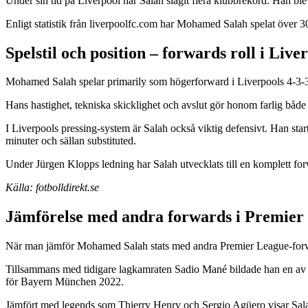
Under sin tid på Liverpool har Salah slagit flera klubbrekord. Han ble
Enligt statistik från liverpoolfc.com har Mohamed Salah spelat över 30
Spelstil och position – forwards roll i Live
Mohamed Salah spelar primarily som högerforward i Liverpools 4-3-3-sy
Hans hastighet, tekniska skicklighet och avslut gör honom farlig både 
I Liverpools pressing-system är Salah också viktig defensivt. Han start
minuter och sällan substituted.
Under Jürgen Klopps ledning har Salah utvecklats till en komplett for
Källa: fotbolldirekt.se
Jämförelse med andra forwards i Premier
När man jämför Mohamed Salah stats med andra Premier League-forwar
Tillsammans med tidigare lagkamraten Sadio Mané bildade han en av
för Bayern München 2022.
Jämfört med legends som Thierry Henry och Sergio Agüero visar Salahs