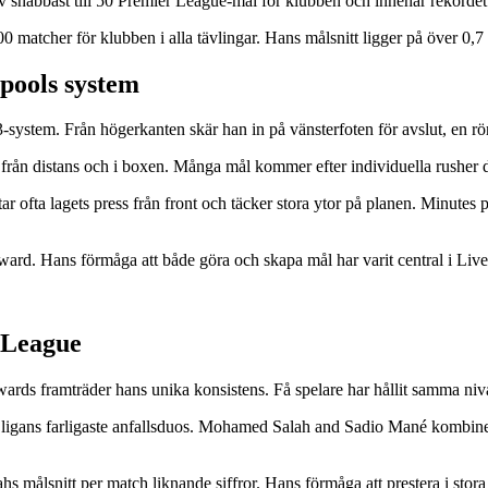
v snabbast till 50 Premier League-mål för klubben och innehar rekordet 
0 matcher för klubben i alla tävlingar. Hans målsnitt ligger på över 0,7
rpools system
stem. Från högerkanten skär han in på vänsterfoten för avslut, en röre
från distans och i boxen. Många mål kommer efter individuella rusher dä
ar ofta lagets press från front och täcker stora ytor på planen. Minutes 
ward. Hans förmåga att både göra och skapa mål har varit central i Liv
 League
ds framträder hans unika konsistens. Få spelare har hållit samma niv
 ligans farligaste anfallsduos. Mohamed Salah and Sadio Mané kombine
 målsnitt per match liknande siffror. Hans förmåga att prestera i stor