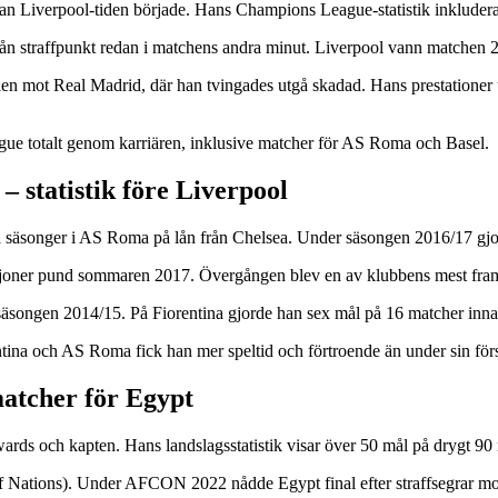
 Liverpool-tiden började. Hans Champions League-statistik inkluderar
 straffpunkt redan i matchens andra minut. Liverpool vann matchen 2-
en mot Real Madrid, där han tvingades utgå skadad. Hans prestationer
e totalt genom karriären, inklusive matcher för AS Roma och Basel.
 statistik före Liverpool
a säsonger i AS Roma på lån från Chelsea. Under säsongen 2016/17 gjo
 miljoner pund sommaren 2017. Övergången blev en av klubbens mest fr
säsongen 2014/15. På Fiorentina gjorde han sex mål på 16 matcher innan 
orentina och AS Roma fick han mer speltid och förtroende än under sin fö
matcher för Egypt
rds och kapten. Hans landslagsstatistik visar över 50 mål på drygt 90
of Nations). Under AFCON 2022 nådde Egypt final efter straffsegrar m