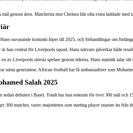
ktiga mål genom åren. Matcherna mot Chelsea blir ofta extra laddade med
riär
Hans nuvarande kontrakt löper till 2025, och förhandlingar om förläng
är han central för Liverpools squad. Hans närvaro påverkar både result
 av Liverpools största spelare genom tiderna. Hans statistik talar sitt 
irerar nästa generation. African football har få ambassadörer som Moham
Mohamed Salah 2025
sedan debuten i Basel. Totalt har han noterats för över 300 mål och 150 
r 300 matcher, varav majoriteten som starting player snarare än från t