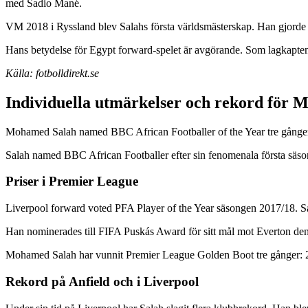
med Sadio Mané.
VM 2018 i Ryssland blev Salahs första världsmästerskap. Han gjorde t
Hans betydelse för Egypt forward-spelet är avgörande. Som lagkapten 
Källa: fotbolldirekt.se
Individuella utmärkelser och rekord för
Mohamed Salah named BBC African Footballer of the Year tre gånger 
Salah named BBC African Footballer efter sin fenomenala första säso
Priser i Premier League
Liverpool forward voted PFA Player of the Year säsongen 2017/18. 
Han nominerades till FIFA Puskás Award för sitt mål mot Everton den 23
Mohamed Salah har vunnit Premier League Golden Boot tre gånger: 
Rekord på Anfield och i Liverpool