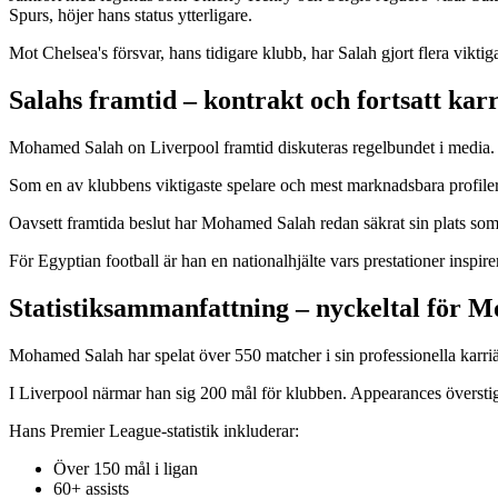
Spurs, höjer hans status ytterligare.
Mot Chelsea's försvar, hans tidigare klubb, har Salah gjort flera vi
Salahs framtid – kontrakt och fortsatt kar
Mohamed Salah on Liverpool framtid diskuteras regelbundet i media. 
Som en av klubbens viktigaste spelare och mest marknadsbara profiler 
Oavsett framtida beslut har Mohamed Salah redan säkrat sin plats som en
För Egyptian football är han en nationalhjälte vars prestationer insp
Statistiksammanfattning – nyckeltal för 
Mohamed Salah har spelat över 550 matcher i sin professionella karriär 
I Liverpool närmar han sig 200 mål för klubben. Appearances överstige
Hans Premier League-statistik inkluderar:
Över 150 mål i ligan
60+ assists