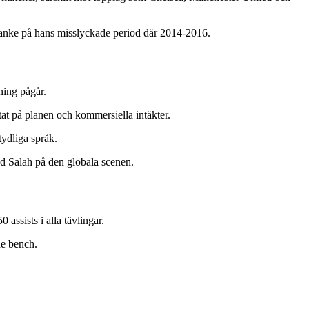
 tanke på hans misslyckade period där 2014-2016.
ning pågår.
at på planen och kommersiella intäkter.
tydliga språk.
ed Salah på den globala scenen.
assists i alla tävlingar.
he bench.