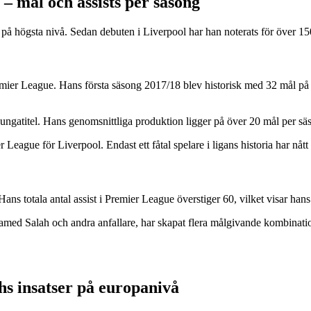
– mål och assists per säsong
t på högsta nivå. Sedan debuten i Liverpool har han noterats för över 150
emier League. Hans första säsong 2017/18 blev historisk med 32 mål p
gatitel. Hans genomsnittliga produktion ligger på över 20 mål per säso
gue för Liverpool. Endast ett fåtal spelare i ligans historia har nåt
Hans totala antal assist i Premier League överstiger 60, vilket visar hans
d Salah och andra anfallare, har skapat flera målgivande kombination
hs insatser på europanivå