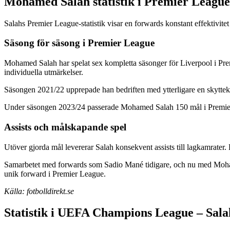
Mohamed Salah statistik i Premier League 
Salahs Premier League-statistik visar en forwards konstant effektivite
Säsong för säsong i Premier League
Mohamed Salah har spelat sex kompletta säsonger för Liverpool i Pr
individuella utmärkelser.
Säsongen 2021/22 upprepade han bedriften med ytterligare en skyttekun
Under säsongen 2023/24 passerade Mohamed Salah 150 mål i Premier Lea
Assists och målskapande spel
Utöver gjorda mål levererar Salah konsekvent assists till lagkamrater. 
Samarbetet med forwards som Sadio Mané tidigare, och nu med Mohame
unik forward i Premier League.
Källa: fotbolldirekt.se
Statistik i UEFA Champions League – Sala