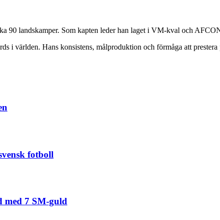
 cirka 90 landskamper. Som kapten leder han laget i VM-kval och AFCON
s i världen. Hans konsistens, målproduktion och förmåga att prestera på
en
svensk fotboll
nd med 7 SM-guld