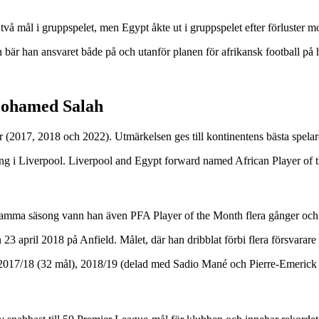
vå mål i gruppspelet, men Egypt åkte ut i gruppspelet efter förluster 
bär han ansvaret både på och utanför planen för afrikansk football på 
 Mohamed Salah
(2017, 2018 och 2022). Utmärkelsen ges till kontinentens bästa spel
ng i Liverpool. Liverpool and Egypt forward named African Player of t
Samma säsong vann han även PFA Player of the Month flera gånger och 
 april 2018 på Anfield. Målet, där han dribblat förbi flera försvarare 
2017/18 (32 mål), 2018/19 (delad med Sadio Mané och Pierre-Emeric