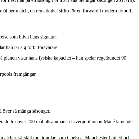
för flest mål på en säsong (44 mål i alla tävlingar säsongen 2017/18).
 mål per match, en remarkabel siffra för en forward i modern fotboll.
lse som blivit hans signatur.
r han tar sig förbi försvarare.
på planen visar hans fysiska kapacitet – han spelar regelbundet 90
erpools framgångar.
å över så många säsonger.
rade för över 200 mål tillsammans i Liverpool innan Mané lämnade
a matcher, särskilt mot topplag som Chelsea, Manchester United och