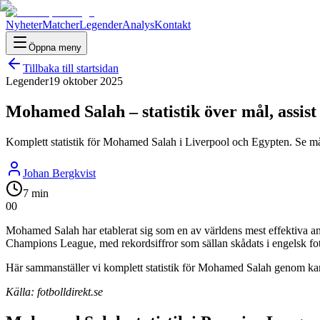
Nyheter
Matcher
Legender
Analys
Kontakt
Öppna meny
Tillbaka till startsidan
Legender
19 oktober 2025
Mohamed Salah – statistik över mål, assist
Komplett statistik för Mohamed Salah i Liverpool och Egypten. Se må
Johan Bergkvist
7 min
0
0
Mohamed Salah har etablerat sig som en av världens mest effektiva a
Champions League, med rekordsiffror som sällan skådats i engelsk fot
Här sammanställer vi komplett statistik för Mohamed Salah genom karriä
Källa: fotbolldirekt.se