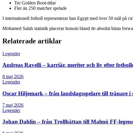
Tre Golden Boot-titlar
Fler än 250 matcher spelade
I internationell fotboll representerar han Egypt med över 50 mål på
Mohamed Salah statistik placerar honom bland de absolut bästa forward
Relaterade artiklar
Legender
Andreas Ravelli – karriär, meriter och liv efter fotboll
8 maj 2026
Legender
Oscar Hiljemark – från landslagsspelare till tränare i 
7 maj 2026
Legender
Johan Dahlin – från Trollhättan till Malmö FF-lege