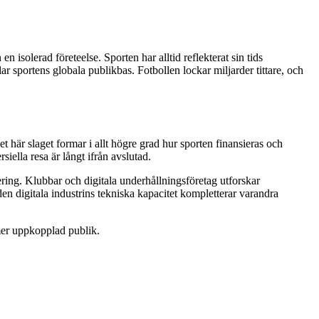
 isolerad företeelse. Sporten har alltid reflekterat sin tids
ar sportens globala publikbas. Fotbollen lockar miljarder tittare, och
et här slaget formar i allt högre grad hur sporten finansieras och
ella resa är långt ifrån avslutad.
ering. Klubbar och digitala underhållningsföretag utforskar
en digitala industrins tekniska kapacitet kompletterar varandra
tmer uppkopplad publik.