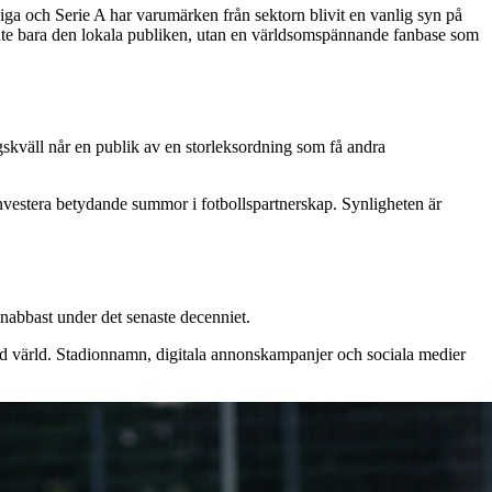
iga och Serie A har varumärken från sektorn blivit en vanlig syn på
r inte bara den lokala publiken, utan en världsomspännande fanbase som
agskväll når en publik av en storleksordning som få andra
investera betydande summor i fotbollspartnerskap. Synligheten är
nabbast under det senaste decenniet.
erad värld. Stadionnamn, digitala annonskampanjer och sociala medier