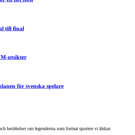
till final
VM-utsikter
planen för svenska spelare
och berättelser om legenderna som format sporten vi älskar.