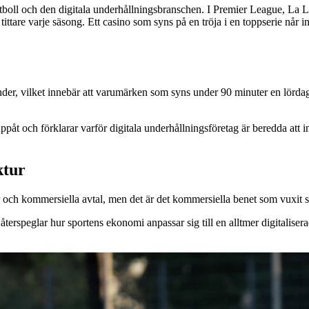
otboll och den digitala underhållningsbranschen. I Premier League, La L
tittare varje säsong. Ett casino som syns på en tröja i en toppserie nå
 länder, vilket innebär att varumärken som syns under 90 minuter en lörd
åt och förklarar varför digitala underhållningsföretag är beredda att 
ktur
 och kommersiella avtal, men det är det kommersiella benet som vuxit s
 återspeglar hur sportens ekonomi anpassar sig till en alltmer digitalis