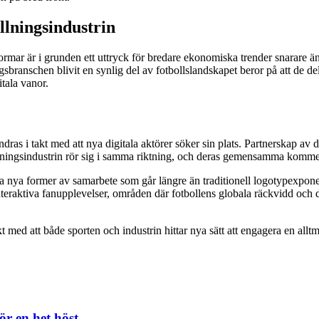
llningsindustrin
mar är i grunden ett uttryck för bredare ekonomiska trender snarare än en
gsbranschen blivit en synlig del av fotbollslandskapet beror på att de del
tala vanor.
dras i takt med att nya digitala aktörer söker sin plats. Partnerskap av d
ningsindustrin rör sig i samma riktning, och deras gemensamma kommersi
kapa nya former av samarbete som går längre än traditionell logotypexpon
teraktiva fanupplevelser, områden där fotbollens globala räckvidd och d
akt med att både sporten och industrin hittar nya sätt att engagera en all
ör en het höst