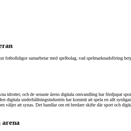
 eran
hur fotbollsligor samarbetar med spelbolag, vad spelmarknadsföring bety
ivna idrotter, och de senaste årens digitala omvandling har fördjupat sp
 den digitala underhållningsindustrin har kommit att spela en allt synlig
rn väljer att synas. Det handlar om ett bredare skifte där sport och dig
a arena