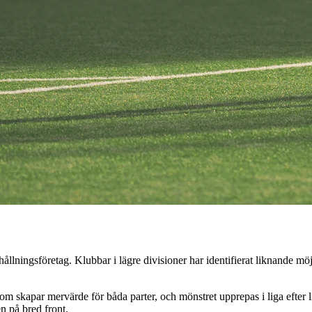
llningsföretag. Klubbar i lägre divisioner har identifierat liknande möjl
om skapar mervärde för båda parter, och mönstret upprepas i liga efter 
en på bred front.