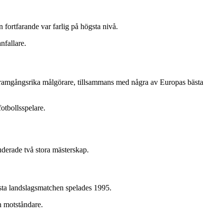
ortfarande var farlig på högsta nivå.
nfallare.
 framgångsrika målgörare, tillsammans med några av Europas bästa
otbollsspelare.
derade två stora mästerskap.
sta landslagsmatchen spelades 1995.
h motståndare.