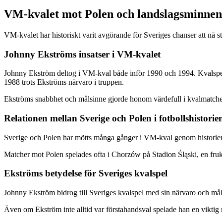
VM-kvalet mot Polen och landslagsminnen
VM-kvalet har historiskt varit avgörande för Sveriges chanser att nå s
Johnny Ekströms insatser i VM-kvalet
Johnny Ekström deltog i VM-kval både inför 1990 och 1994. Kvalspelet i
1988 trots Ekströms närvaro i truppen.
Ekströms snabbhet och målsinne gjorde honom värdefull i kvalmatcher
Relationen mellan Sverige och Polen i fotbollshistorie
Sverige och Polen har mötts många gånger i VM-kval genom historien. P
Matcher mot Polen spelades ofta i Chorzów på Stadion Śląski, en fru
Ekströms betydelse för Sveriges kvalspel
Johnny Ekström bidrog till Sveriges kvalspel med sin närvaro och m
Även om Ekström inte alltid var förstahandsval spelade han en viktig r