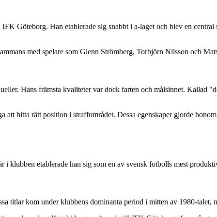
i IFK Göteborg. Han etablerade sig snabbt i a-laget och blev en central
mmans med spelare som Glenn Strömberg, Torbjörn Nilsson och Mats Ma
dueller. Hans främsta kvaliteter var dock farten och målsinnet. Kallad
att hitta rätt position i straffområdet. Dessa egenskaper gjorde honom 
 i klubben etablerade han sig som en av svensk fotbolls mest produktiv
titlar kom under klubbens dominanta period i mitten av 1980-talet, nä