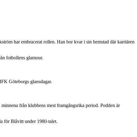
Ekström har embracerat rollen. Han bor kvar i sin hemstad där karriären
rån fotbollens glamour.
ch IFK Göteborgs glansdagar.
ch minnena från klubbens mest framgångsrika period. Podden är
a för Blåvitt under 1980-talet.