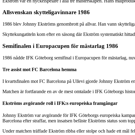
Ekström var en nyckelspelare i alla tre mästerskapen. Hans målprodu
Allsvenskan skytteligavinnare 1986
1986 blev Johnny Ekströms genombrott på allvar. Han vann skytteligan
Skyttekungatiteln kom efter en säsong där Ekström systematiskt hitta
Semifinalen i Europacupen för mästarlag 1986
1986 nådde IFK Göteborg semifinal i Europacupen för mästarlag, nuv
Tre assist mot FC Barcelona hemma
I kvartsfinalen mot FC Barcelona på Ullevi gjorde Johnny Ekström en
Matchen är fortfarande en av de mest omtalade i IFK Göteborgs histor
Ekströms avgörande roll i IFK:s europeiska framgångar
Johnny Ekström var avgörande för IFK Göteborgs europeiska kampanj 
Barcelona efter straffar, men insatsen befäste Ekströms status som top
Under matchen träffade Ekström ribba eller stolpe och hade ett mål fela