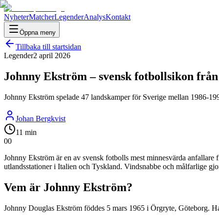
Nyheter
Matcher
Legender
Analys
Kontakt
Öppna meny
Tillbaka till startsidan
Legender
2 april 2026
Johnny Ekström – svensk fotbollsikon från
Johnny Ekström spelade 47 landskamper för Sverige mellan 1986-1995
Johan Bergkvist
11 min
0
0
Johnny Ekström är en av svensk fotbolls mest minnesvärda anfallare 
utlandsstationer i Italien och Tyskland. Vindsnabbe och målfarlige g
Vem är Johnny Ekström?
Johnny Douglas Ekström föddes 5 mars 1965 i Örgryte, Göteborg. Han 