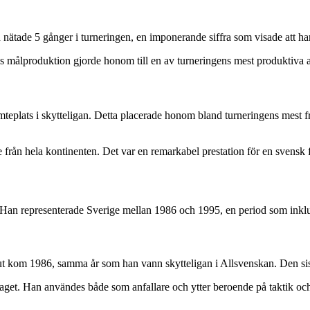
de 5 gånger i turneringen, en imponerande siffra som visade att han f
målproduktion gjorde honom till en av turneringens mest produktiva a
teplats i skytteligan. Detta placerade honom bland turneringens mest
rån hela kontinenten. Det var en remarkabel prestation för en svensk f
. Han representerade Sverige mellan 1986 och 1995, en period som inklu
ut kom 1986, samma år som han vann skytteligan i Allsvenskan. Den si
aget. Han användes både som anfallare och ytter beroende på taktik oc