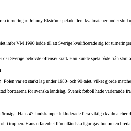
tora turneringar. Johnny Ekström spelade flera kvalmatcher under sin lan
nför VM 1990 ledde till att Sverige kvalificerade sig för turneringen i
 där Sverige behövde offensiv kraft. Han kunde spela både från start o
n
olen var ett starkt lag under 1980- och 90-talet, vilket gjorde matche
ktad bortaarena för svenska landslag. Svensk fotboll hade varierande 
ålförmåga. Hans 47 landskamper inkluderade flera viktiga kvalmatche
oll i truppen. Hans erfarenhet från utländska ligor gav honom en bredare