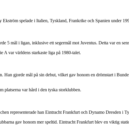
 Ekström spelade i Italien, Tyskland, Frankrike och Spanien under 1990
de 5 mål i ligan, inklusive ett segermål mot Juventus. Detta var en sens
ie A var världens starkaste liga på 1980-talet.
 Han gjorde mål på sin debut, vilket gav honom en drömstart i Bundes
m platserna var hård i den tyska storklubben.
nchen representerade han Eintracht Frankfurt och Dynamo Dresden i Ty
barna gav honom mer speltid. Eintracht Frankfurt blev en viktig statio