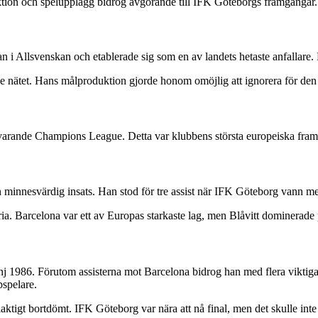
ktion och spelupplägg bidrog avgörande till IFK Göteborgs framgångar.
 i Allsvenskan och etablerade sig som en av landets hetaste anfallare.
de nätet. Hans målproduktion gjorde honom omöjlig att ignorera för de
arande Champions League. Detta var klubbens största europeiska framg
 minnesvärdig insats. Han stod för tre assist när IFK Göteborg vann 
ia. Barcelona var ett av Europas starkaste lag, men Blåvitt dominerad
1986. Förutom assisterna mot Barcelona bidrog han med flera viktiga 
pspelare.
ktigt bortdömt. IFK Göteborg var nära att nå final, men det skulle inte 