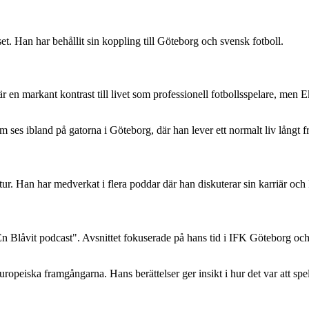
set. Han har behållit sin koppling till Göteborg och svensk fotboll.
 en markant kontrast till livet som professionell fotbollsspelare, men 
 ses ibland på gatorna i Göteborg, där han lever ett normalt liv långt f
ultur. Han har medverkat i flera poddar där han diskuterar sin karriär o
n Blåvit podcast". Avsnittet fokuserade på hans tid i IFK Göteborg o
opeiska framgångarna. Hans berättelser ger insikt i hur det var att spel