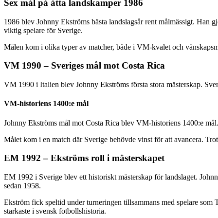
Sex mål på åtta landskamper 1986
1986 blev Johnny Ekströms bästa landslagsår rent målmässigt. Han gjo
viktig spelare för Sverige.
Målen kom i olika typer av matcher, både i VM-kvalet och vänskapsma
VM 1990 – Sveriges mål mot Costa Rica
VM 1990 i Italien blev Johnny Ekströms första stora mästerskap. Sverig
VM-historiens 1400:e mål
Johnny Ekströms mål mot Costa Rica blev VM-historiens 1400:e mål. De
Målet kom i en match där Sverige behövde vinst för att avancera. Trots E
EM 1992 – Ekströms roll i mästerskapet
EM 1992 i Sverige blev ett historiskt mästerskap för landslaget. John
sedan 1958.
Ekström fick speltid under turneringen tillsammans med spelare som
starkaste i svensk fotbollshistoria.