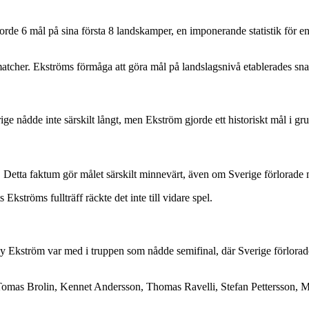
rde 6 mål på sina första 8 landskamper, en imponerande statistik för 
tcher. Ekströms förmåga att göra mål på landslagsnivå etablerades sna
e nådde inte särskilt långt, men Ekström gjorde ett historiskt mål i gru
tta faktum gör målet särskilt minnevärt, även om Sverige förlorade mat
kströms fullträff räckte det inte till vidare spel.
ny Ekström var med i truppen som nådde semifinal, där Sverige förlorad
 Tomas Brolin, Kennet Andersson, Thomas Ravelli, Stefan Pettersson, 