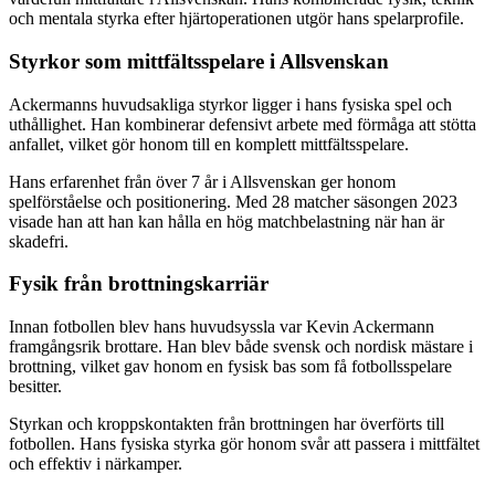
och mentala styrka efter hjärtoperationen utgör hans spelarprofile.
Styrkor som mittfältsspelare i Allsvenskan
Ackermanns huvudsakliga styrkor ligger i hans fysiska spel och
uthållighet. Han kombinerar defensivt arbete med förmåga att stötta
anfallet, vilket gör honom till en komplett mittfältsspelare.
Hans erfarenhet från över 7 år i Allsvenskan ger honom
spelförståelse och positionering. Med 28 matcher säsongen 2023
visade han att han kan hålla en hög matchbelastning när han är
skadefri.
Fysik från brottningskarriär
Innan fotbollen blev hans huvudsyssla var Kevin Ackermann
framgångsrik brottare. Han blev både svensk och nordisk mästare i
brottning, vilket gav honom en fysisk bas som få fotbollsspelare
besitter.
Styrkan och kroppskontakten från brottningen har överförts till
fotbollen. Hans fysiska styrka gör honom svår att passera i mittfältet
och effektiv i närkamper.