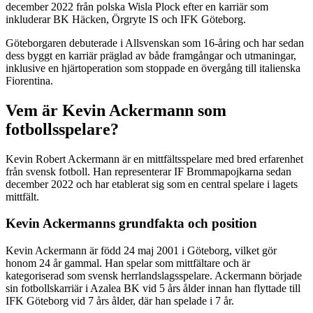
december 2022 från polska Wisla Plock efter en karriär som
inkluderar BK Häcken, Örgryte IS och IFK Göteborg.
Göteborgaren debuterade i Allsvenskan som 16-åring och har sedan
dess byggt en karriär präglad av både framgångar och utmaningar,
inklusive en hjärtoperation som stoppade en övergång till italienska
Fiorentina.
Vem är Kevin Ackermann som
fotbollsspelare?
Kevin Robert Ackermann är en mittfältsspelare med bred erfarenhet
från svensk fotboll. Han representerar IF Brommapojkarna sedan
december 2022 och har etablerat sig som en central spelare i lagets
mittfält.
Kevin Ackermanns grundfakta och position
Kevin Ackermann är född 24 maj 2001 i Göteborg, vilket gör
honom 24 år gammal. Han spelar som mittfältare och är
kategoriserad som svensk herrlandslagsspelare. Ackermann började
sin fotbollskarriär i Azalea BK vid 5 års ålder innan han flyttade till
IFK Göteborg vid 7 års ålder, där han spelade i 7 år.