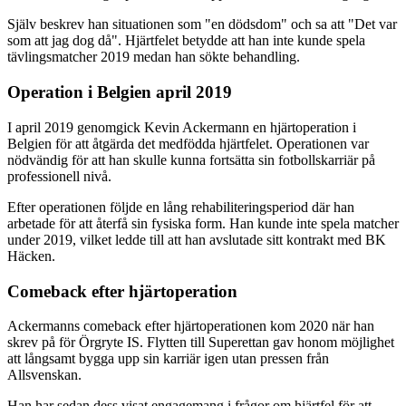
Själv beskrev han situationen som "en dödsdom" och sa att "Det var
som att jag dog då". Hjärtfelet betydde att han inte kunde spela
tävlingsmatcher 2019 medan han sökte behandling.
Operation i Belgien april 2019
I april 2019 genomgick Kevin Ackermann en hjärtoperation i
Belgien för att åtgärda det medfödda hjärtfelet. Operationen var
nödvändig för att han skulle kunna fortsätta sin fotbollskarriär på
professionell nivå.
Efter operationen följde en lång rehabiliteringsperiod där han
arbetade för att återfå sin fysiska form. Han kunde inte spela matcher
under 2019, vilket ledde till att han avslutade sitt kontrakt med BK
Häcken.
Comeback efter hjärtoperation
Ackermanns comeback efter hjärtoperationen kom 2020 när han
skrev på för Örgryte IS. Flytten till Superettan gav honom möjlighet
att långsamt bygga upp sin karriär igen utan pressen från
Allsvenskan.
Han har sedan dess visat engagemang i frågor om hjärtfel för att