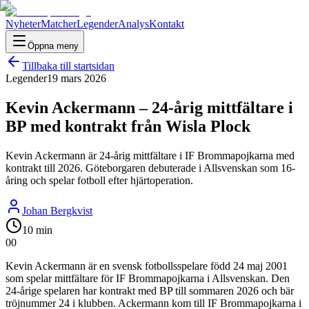
Nyheter
Matcher
Legender
Analys
Kontakt
Öppna meny
Tillbaka till startsidan
Legender
19 mars 2026
Kevin Ackermann – 24-årig mittfältare i
BP med kontrakt från Wisla Plock
Kevin Ackermann är 24-årig mittfältare i IF Brommapojkarna med
kontrakt till 2026. Göteborgaren debuterade i Allsvenskan som 16-
åring och spelar fotboll efter hjärtoperation.
Johan Bergkvist
10 min
0
0
Kevin Ackermann är en svensk fotbollsspelare född 24 maj 2001
som spelar mittfältare för IF Brommapojkarna i Allsvenskan. Den
24-årige spelaren har kontrakt med BP till sommaren 2026 och bär
tröjnummer 24 i klubben. Ackermann kom till IF Brommapojkarna i