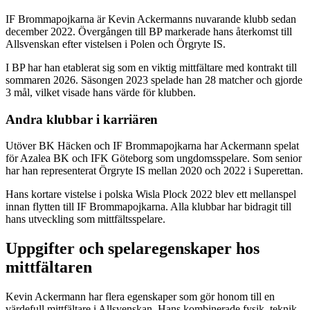
IF Brommapojkarna är Kevin Ackermanns nuvarande klubb sedan
december 2022. Övergången till BP markerade hans återkomst till
Allsvenskan efter vistelsen i Polen och Örgryte IS.
I BP har han etablerat sig som en viktig mittfältare med kontrakt till
sommaren 2026. Säsongen 2023 spelade han 28 matcher och gjorde
3 mål, vilket visade hans värde för klubben.
Andra klubbar i karriären
Utöver BK Häcken och IF Brommapojkarna har Ackermann spelat
för Azalea BK och IFK Göteborg som ungdomsspelare. Som senior
har han representerat Örgryte IS mellan 2020 och 2022 i Superettan.
Hans kortare vistelse i polska Wisla Plock 2022 blev ett mellanspel
innan flytten till IF Brommapojkarna. Alla klubbar har bidragit till
hans utveckling som mittfältsspelare.
Uppgifter och spelaregenskaper hos
mittfältaren
Kevin Ackermann har flera egenskaper som gör honom till en
värdefull mittfältare i Allsvenskan. Hans kombinerade fysik, teknik