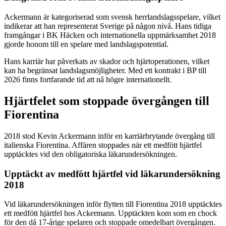
Ackermann är kategoriserad som svensk herrlandslagsspelare, vilket
indikerar att han representerat Sverige på någon nivå. Hans tidiga
framgångar i BK Häcken och internationella uppmärksamhet 2018
gjorde honom till en spelare med landslagspotential.
Hans karriär har påverkats av skador och hjärtoperationen, vilket
kan ha begränsat landslags​möjligheter. Med ett kontrakt i BP till
2026 finns fortfarande tid att nå högre internationellt.
Hjärtfelet som stoppade övergången till
Fiorentina
2018 stod Kevin Ackermann inför en karriärbrytande övergång till
italienska Fiorentina. Affären stoppades när ett medfött hjärtfel
upptäcktes vid den obligatoriska läkarundersökningen.
Upptäckt av medfött hjärtfel vid läkarundersökning
2018
Vid läkarundersökningen inför flytten till Fiorentina 2018 upptäcktes
ett medfött hjärtfel hos Ackermann. Upptäckten kom som en chock
för den då 17-årige spelaren och stoppade omedelbart övergången.