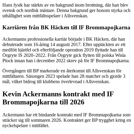
Hans fysik har stärkts av en bakgrund inom brottning, där han blev
svensk och nordisk mästare. Denna bakgrund ger honom styrka och
uthållighet som mittfältsspelare i Allsvenskan.
Karriären från BK Häcken till IF Brommapojkarna
Ackermanns professionella karriär började i BK Häcken, där han
debuterade som 16-åring 14 augusti 2017. Efter upptäckten av ett
medfött hjärtfel och efterföljande operation 2019 flyttade han till
Örgryte IS 2020–2022. Från Örgryte gick flytten till polska Wisla
Plock innan han i december 2022 skrev på för IF Brommapojkarna.
Övergången till BP markerade en återkomst till Allsvenskan för
mittfältaren. Säsongen 2023 spelade han 28 matcher och gjorde 3
mål, vilket bidrog till klubbens överlevnad i Allsvenskan.
Kevin Ackermanns kontrakt med IF
Brommapojkarna till 2026
Ackermann har ett bindande kontrakt med IF Brommapojkarna som
sträcker sig till sommaren 2026. Kontraktet ger BP trygghet kring en
nyckelspelare i mittfältet.