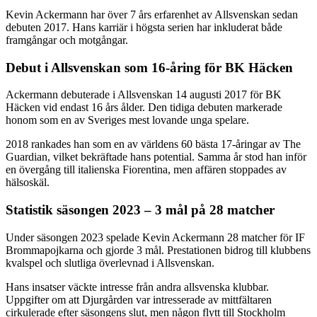
Kevin Ackermann har över 7 års erfarenhet av Allsvenskan sedan
debuten 2017. Hans karriär i högsta serien har inkluderat både
framgångar och motgångar.
Debut i Allsvenskan som 16-åring för BK Häcken
Ackermann debuterade i Allsvenskan 14 augusti 2017 för BK
Häcken vid endast 16 års ålder. Den tidiga debuten markerade
honom som en av Sveriges mest lovande unga spelare.
2018 rankades han som en av världens 60 bästa 17-åringar av The
Guardian, vilket bekräftade hans potential. Samma år stod han inför
en övergång till italienska Fiorentina, men affären stoppades av
hälsoskäl.
Statistik säsongen 2023 – 3 mål på 28 matcher
Under säsongen 2023 spelade Kevin Ackermann 28 matcher för IF
Brommapojkarna och gjorde 3 mål. Prestationen bidrog till klubbens
kvalspel och slutliga överlevnad i Allsvenskan.
Hans insatser väckte intresse från andra allsvenska klubbar.
Uppgifter om att Djurgården var intresserade av mittfältaren
cirkulerade efter säsongens slut, men någon flytt till Stockholm