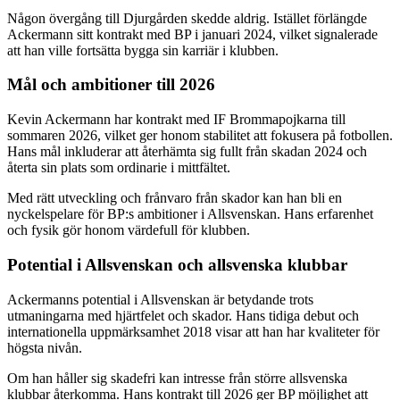
Någon övergång till Djurgården skedde aldrig. Istället förlängde
Ackermann sitt kontrakt med BP i januari 2024, vilket signalerade
att han ville fortsätta bygga sin karriär i klubben.
Mål och ambitioner till 2026
Kevin Ackermann har kontrakt med IF Brommapojkarna till
sommaren 2026, vilket ger honom stabilitet att fokusera på fotbollen.
Hans mål inkluderar att återhämta sig fullt från skadan 2024 och
återta sin plats som ordinarie i mittfältet.
Med rätt utveckling och frånvaro från skador kan han bli en
nyckelspelare för BP:s ambitioner i Allsvenskan. Hans erfarenhet
och fysik gör honom värdefull för klubben.
Potential i Allsvenskan och allsvenska klubbar
Ackermanns potential i Allsvenskan är betydande trots
utmaningarna med hjärtfelet och skador. Hans tidiga debut och
internationella uppmärksamhet 2018 visar att han har kvaliteter för
högsta nivån.
Om han håller sig skadefri kan intresse från större allsvenska
klubbar återkomma. Hans kontrakt till 2026 ger BP möjlighet att