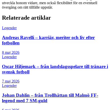
utveckla honom vidare, men också flexibilitet för en eventuell
övergång om rätt tillfälle uppstår.
Relaterade artiklar
Legender
Andreas Ravelli – karriär, meriter och liv efter
fotbollen
8 maj 2026
Legender
Oscar Hiljemark – från landslagsspelare till tränare i
svensk fotboll
7 maj 2026
Legender
Johan Dahlin – från Trollhättan till Malmö FF-
legend med 7 SM-guld