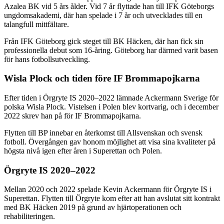
Azalea BK vid 5 års ålder. Vid 7 år flyttade han till IFK Göteborgs
ungdomsakademi, där han spelade i 7 år och utvecklades till en
talangfull mittfältare.
Från IFK Göteborg gick steget till BK Häcken, där han fick sin
professionella debut som 16-åring. Göteborg har därmed varit basen
för hans fotbollsutveckling.
Wisla Plock och tiden före IF Brommapojkarna
Efter tiden i Örgryte IS 2020–2022 lämnade Ackermann Sverige för
polska Wisla Plock. Vistelsen i Polen blev kortvarig, och i december
2022 skrev han på för IF Brommapojkarna.
Flytten till BP innebar en återkomst till Allsvenskan och svensk
fotboll. Övergången gav honom möjlighet att visa sina kvaliteter på
högsta nivå igen efter åren i Superettan och Polen.
Örgryte IS 2020–2022
Mellan 2020 och 2022 spelade Kevin Ackermann för Örgryte IS i
Superettan. Flytten till Örgryte kom efter att han avslutat sitt kontrakt
med BK Häcken 2019 på grund av hjärtoperationen och
rehabiliteringen.