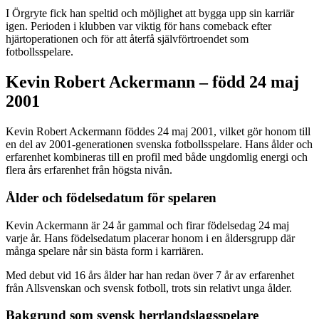
I Örgryte fick han speltid och möjlighet att bygga upp sin karriär
igen. Perioden i klubben var viktig för hans comeback efter
hjärtoperationen och för att återfå självförtroendet som
fotbollsspelare.
Kevin Robert Ackermann – född 24 maj
2001
Kevin Robert Ackermann föddes 24 maj 2001, vilket gör honom till
en del av 2001-generationen svenska fotbollsspelare. Hans ålder och
erfarenhet kombineras till en profil med både ungdomlig energi och
flera års erfarenhet från högsta nivån.
Ålder och födelsedatum för spelaren
Kevin Ackermann är 24 år gammal och firar födelsedag 24 maj
varje år. Hans födelsedatum placerar honom i en åldersgrupp där
många spelare når sin bästa form i karriären.
Med debut vid 16 års ålder har han redan över 7 år av erfarenhet
från Allsvenskan och svensk fotboll, trots sin relativt unga ålder.
Bakgrund som svensk herrlandslagsspelare