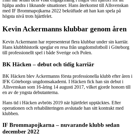
hjälpa andra i liknande situationer. Hans återkomst till Allsvenskan
med IF Brommapojkarna 2022 bekräftade att han kan spela på
högsta nivå trots hjärtfelet.
Kevin Ackermanns klubbar genom åren
Kevin Ackermann har representerat flera klubbar under sin karriär.
Hans klubbhistorik speglar en resa från ungdomsfotboll i Göteborg
till professionellt spel i både Sverige och Polen.
BK Häcken – debut och tidig karriär
BK Häcken blev Ackermanns första professionella klubb efter åren i
IFK Göteborgs ungdomsakademi. I Häcken fick han sin debut i
Allsvenskan som 16-åring 14 augusti 2017, vilket gjorde honom till
en av de yngsta debutanterna.
Hans tid i Häcken avbröts 2019 när hjärtfelet upptäcktes. Efter
operationen och rehabiliteringen avslutade han sitt kontrakt med
klubben.
IF Brommapojkarna – nuvarande klubb sedan
december 2022