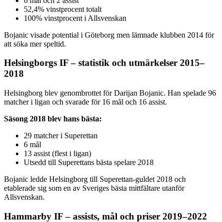
6 mål och 2 assist
52,4% vinstprocent totalt
100% vinstprocent i Allsvenskan
Bojanic visade potential i Göteborg men lämnade klubben 2014 för
att söka mer speltid.
Helsingborgs IF – statistik och utmärkelser 2015–
2018
Helsingborg blev genombrottet för Darijan Bojanic. Han spelade 96
matcher i ligan och svarade för 16 mål och 16 assist.
Säsong 2018 blev hans bästa:
29 matcher i Superettan
6 mål
13 assist (flest i ligan)
Utsedd till Superettans bästa spelare 2018
Bojanic ledde Helsingborg till Superettan-guldet 2018 och
etablerade sig som en av Sveriges bästa mittfältare utanför
Allsvenskan.
Hammarby IF – assists, mål och priser 2019–2022