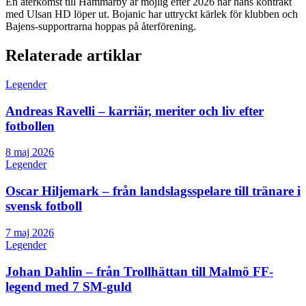
En återkomst till Hammarby är möjlig efter 2026 när hans kontrakt
med Ulsan HD löper ut. Bojanic har uttryckt kärlek för klubben och
Bajens-supportrarna hoppas på återförening.
Relaterade artiklar
Legender
Andreas Ravelli – karriär, meriter och liv efter
fotbollen
8 maj 2026
Legender
Oscar Hiljemark – från landslagsspelare till tränare i
svensk fotboll
7 maj 2026
Legender
Johan Dahlin – från Trollhättan till Malmö FF-
legend med 7 SM-guld