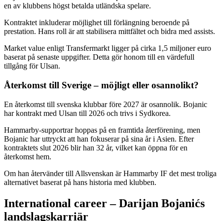
en av klubbens högst betalda utländska spelare.
Kontraktet inkluderar möjlighet till förlängning beroende på
prestation. Hans roll är att stabilisera mittfältet och bidra med assists.
Market value enligt Transfermarkt ligger på cirka 1,5 miljoner euro
baserat på senaste uppgifter. Detta gör honom till en värdefull
tillgång för Ulsan.
Återkomst till Sverige – möjligt eller osannolikt?
En återkomst till svenska klubbar före 2027 är osannolik. Bojanic
har kontrakt med Ulsan till 2026 och trivs i Sydkorea.
Hammarby-supportrar hoppas på en framtida återförening, men
Bojanic har uttryckt att han fokuserar på sina år i Asien. Efter
kontraktets slut 2026 blir han 32 år, vilket kan öppna för en
återkomst hem.
Om han återvänder till Allsvenskan är Hammarby IF det mest troliga
alternativet baserat på hans historia med klubben.
International career – Darijan Bojanićs
landslagskarriär