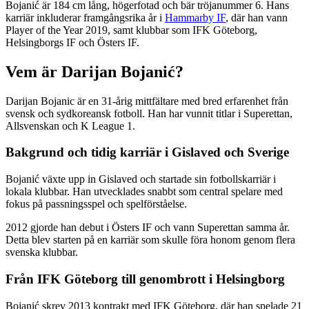
Bojanić är 184 cm lång, högerfotad och bär tröjanummer 6. Hans
karriär inkluderar framgångsrika år i
Hammarby IF
, där han vann
Player of the Year 2019, samt klubbar som IFK Göteborg,
Helsingborgs IF och Östers IF.
Vem är Darijan Bojanić?
Darijan Bojanic är en 31-årig mittfältare med bred erfarenhet från
svensk och sydkoreansk fotboll. Han har vunnit titlar i Superettan,
Allsvenskan och K League 1.
Bakgrund och tidig karriär i Gislaved och Sverige
Bojanić växte upp in Gislaved och startade sin fotbollskarriär i
lokala klubbar. Han utvecklades snabbt som central spelare med
fokus på passningsspel och spelförståelse.
2012 gjorde han debut i Östers IF och vann Superettan samma år.
Detta blev starten på en karriär som skulle föra honom genom flera
svenska klubbar.
Från IFK Göteborg till genombrott i Helsingborg
Bojanić skrev 2013 kontrakt med IFK Göteborg, där han spelade 21