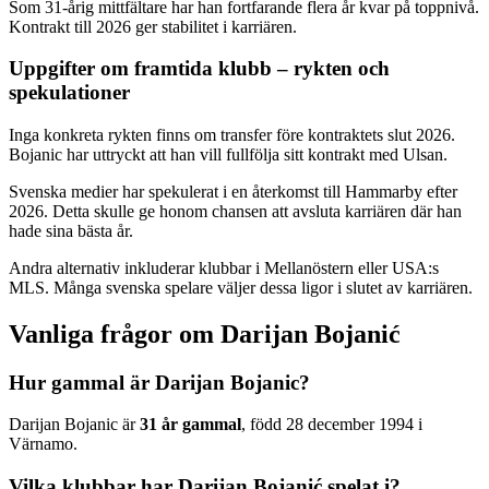
Som 31-årig mittfältare har han fortfarande flera år kvar på toppnivå.
Kontrakt till 2026 ger stabilitet i karriären.
Uppgifter om framtida klubb – rykten och
spekulationer
Inga konkreta rykten finns om transfer före kontraktets slut 2026.
Bojanic har uttryckt att han vill fullfölja sitt kontrakt med Ulsan.
Svenska medier har spekulerat i en återkomst till Hammarby efter
2026. Detta skulle ge honom chansen att avsluta karriären där han
hade sina bästa år.
Andra alternativ inkluderar klubbar i Mellanöstern eller USA:s
MLS. Många svenska spelare väljer dessa ligor i slutet av karriären.
Vanliga frågor om Darijan Bojanić
Hur gammal är Darijan Bojanic?
Darijan Bojanic är
31 år gammal
, född 28 december 1994 i
Värnamo.
Vilka klubbar har Darijan Bojanić spelat i?