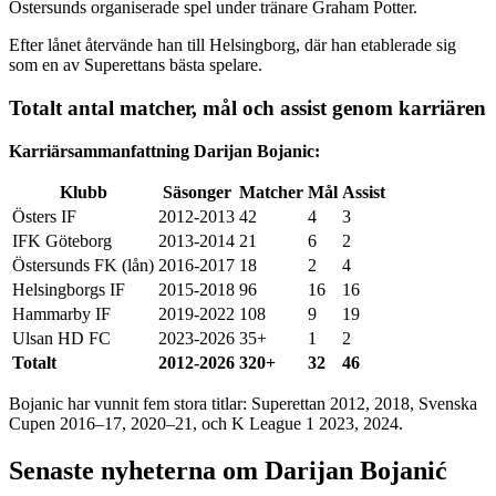
Östersunds organiserade spel under tränare Graham Potter.
Efter lånet återvände han till Helsingborg, där han etablerade sig
som en av Superettans bästa spelare.
Totalt antal matcher, mål och assist genom karriären
Karriärsammanfattning Darijan Bojanic:
Klubb
Säsonger
Matcher
Mål
Assist
Östers IF
2012-2013
42
4
3
IFK Göteborg
2013-2014
21
6
2
Östersunds FK (lån)
2016-2017
18
2
4
Helsingborgs IF
2015-2018
96
16
16
Hammarby IF
2019-2022
108
9
19
Ulsan HD FC
2023-2026
35+
1
2
Totalt
2012-2026
320+
32
46
Bojanic har vunnit fem stora titlar: Superettan 2012, 2018, Svenska
Cupen 2016–17, 2020–21, och K League 1 2023, 2024.
Senaste nyheterna om Darijan Bojanić