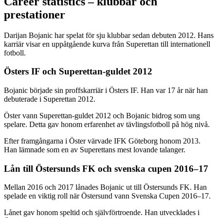
Career statistics – klubbar och
prestationer
Darijan Bojanic har spelat för sju klubbar sedan debuten 2012. Hans
karriär visar en uppåtgående kurva från Superettan till internationell
fotboll.
Östers IF och Superettan-guldet 2012
Bojanic började sin proffskarriär i Östers IF. Han var 17 år när han
debuterade i Superettan 2012.
Öster vann Superettan-guldet 2012 och Bojanic bidrog som ung
spelare. Detta gav honom erfarenhet av tävlingsfotboll på hög nivå.
Efter framgångarna i Öster värvade IFK Göteborg honom 2013.
Han lämnade som en av Superettans mest lovande talanger.
Lån till Östersunds FK och svenska cupen 2016–17
Mellan 2016 och 2017 lånades Bojanic ut till Östersunds FK. Han
spelade en viktig roll när Östersund vann Svenska Cupen 2016–17.
Lånet gav honom speltid och självförtroende. Han utvecklades i