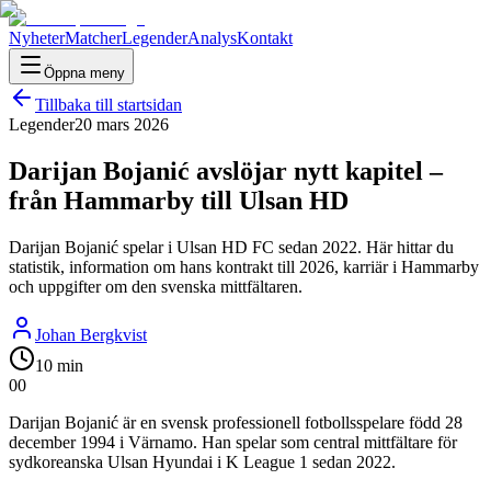
Nyheter
Matcher
Legender
Analys
Kontakt
Öppna meny
Tillbaka till startsidan
Legender
20 mars 2026
Darijan Bojanić avslöjar nytt kapitel –
från Hammarby till Ulsan HD
Darijan Bojanić spelar i Ulsan HD FC sedan 2022. Här hittar du
statistik, information om hans kontrakt till 2026, karriär i Hammarby
och uppgifter om den svenska mittfältaren.
Johan Bergkvist
10 min
0
0
Darijan Bojanić är en svensk professionell fotbollsspelare född 28
december 1994 i Värnamo. Han spelar som central mittfältare för
sydkoreanska Ulsan Hyundai i K League 1 sedan 2022.