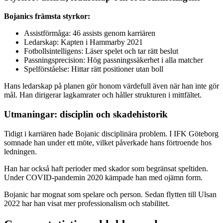
Bojanics främsta styrkor:
Assistförmåga: 46 assists genom karriären
Ledarskap: Kapten i Hammarby 2021
Fotbollsintelligens: Läser spelet och tar rätt beslut
Passningsprecision: Hög passningssäkerhet i alla matcher
Spelförståelse: Hittar rätt positioner utan boll
Hans ledarskap på planen gör honom värdefull även när han inte gör
mål. Han dirigerar lagkamrater och håller strukturen i mittfältet.
Utmaningar: disciplin och skadehistorik
Tidigt i karriären hade Bojanic disciplinära problem. I IFK Göteborg
somnade han under ett möte, vilket påverkade hans förtroende hos
ledningen.
Han har också haft perioder med skador som begränsat speltiden.
Under COVID-pandemin 2020 kämpade han med ojämn form.
Bojanic har mognat som spelare och person. Sedan flytten till Ulsan
2022 har han visat mer professionalism och stabilitet.