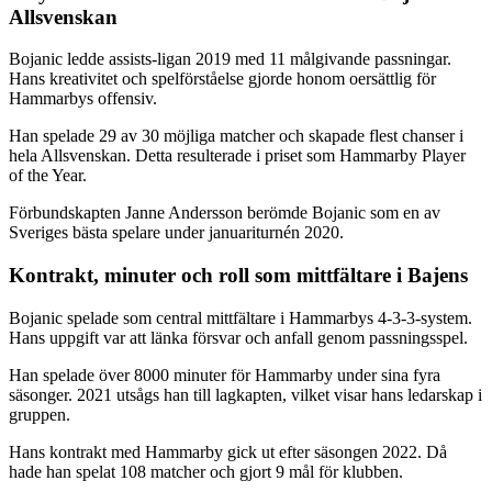
Allsvenskan
Bojanic ledde assists-ligan 2019 med 11 målgivande passningar.
Hans kreativitet och spelförståelse gjorde honom oersättlig för
Hammarbys offensiv.
Han spelade 29 av 30 möjliga matcher och skapade flest chanser i
hela Allsvenskan. Detta resulterade i priset som Hammarby Player
of the Year.
Förbundskapten Janne Andersson berömde Bojanic som en av
Sveriges bästa spelare under januariturnén 2020.
Kontrakt, minuter och roll som mittfältare i Bajens
Bojanic spelade som central mittfältare i Hammarbys 4-3-3-system.
Hans uppgift var att länka försvar och anfall genom passningsspel.
Han spelade över 8000 minuter för Hammarby under sina fyra
säsonger. 2021 utsågs han till lagkapten, vilket visar hans ledarskap i
gruppen.
Hans kontrakt med Hammarby gick ut efter säsongen 2022. Då
hade han spelat 108 matcher och gjort 9 mål för klubben.