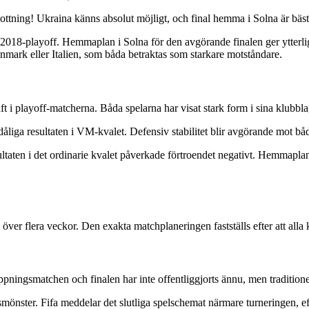
ning! Ukraina känns absolut möjligt, och final hemma i Solna är bästa
VM 2018-playoff. Hemmaplan i Solna för den avgörande finalen ger ytter
anmark eller Italien, som båda betraktas som starkare motståndare.
 i playoff-matcherna. Båda spelarna har visat stark form i sina klubblag
dåliga resultaten i VM-kvalet. Defensiv stabilitet blir avgörande mot bå
ltaten i det ordinarie kvalet påverkade förtroendet negativt. Hemmapl
 flera veckor. Den exakta matchplaneringen fastställs efter att alla kv
ingsmatchen och finalen har inte offentliggjorts ännu, men traditionell
smönster. Fifa meddelar det slutliga spelschemat närmare turneringen, efte