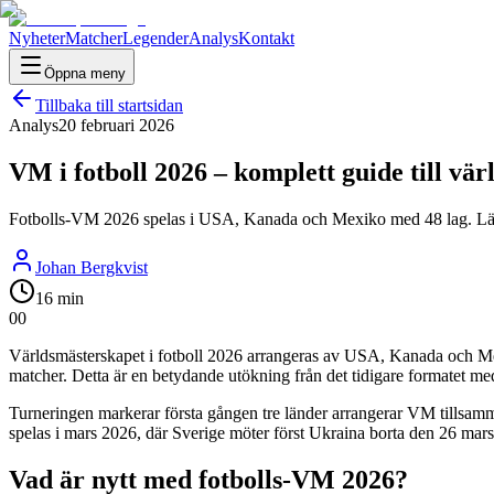
Nyheter
Matcher
Legender
Analys
Kontakt
Öppna meny
Tillbaka till startsidan
Analys
20 februari 2026
VM i fotboll 2026 – komplett guide till vä
Fotbolls-VM 2026 spelas i USA, Kanada och Mexiko med 48 lag. Läs 
Johan Bergkvist
16 min
0
0
Världsmästerskapet i fotboll 2026 arrangeras av USA, Kanada och Mexiko
matcher. Detta är en betydande utökning från det tidigare formatet me
Turneringen markerar första gången tre länder arrangerar VM tillsamma
spelas i mars 2026, där Sverige möter först Ukraina borta den 26 mars
Vad är nytt med fotbolls-VM 2026?