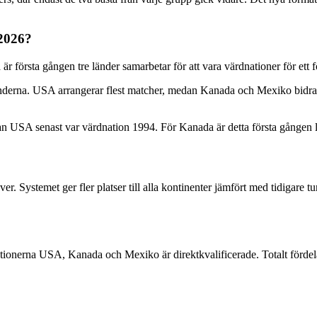
 2026?
örsta gången tre länder samarbetar för att vara värdnationer för ett
e länderna. USA arrangerar flest matcher, medan Kanada och Mexiko bidra
USA senast var värdnation 1994. För Kanada är detta första gången lan
 Systemet ger fler platser till alla kontinenter jämfört med tidigare tur
ionerna USA, Kanada och Mexiko är direktkvalificerade. Totalt fördelas