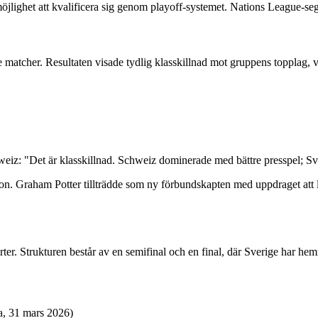
öjlighet att kvalificera sig genom playoff-systemet. Nations League-seg
 matcher. Resultaten visade tydlig klasskillnad mot gruppens topplag, vil
iz: "Det är klasskillnad. Schweiz dominerade med bättre presspel; Sve
n. Graham Potter tillträdde som ny förbundskapten med uppdraget att l
xperter. Strukturen består av en semifinal och en final, där Sverige har 
a, 31 mars 2026)