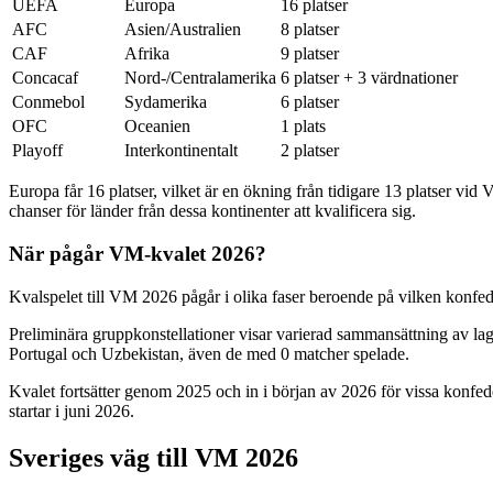
UEFA
Europa
16 platser
AFC
Asien/Australien
8 platser
CAF
Afrika
9 platser
Concacaf
Nord-/Centralamerika
6 platser + 3 värdnationer
Conmebol
Sydamerika
6 platser
OFC
Oceanien
1 plats
Playoff
Interkontinentalt
2 platser
Europa får 16 platser, vilket är en ökning från tidigare 13 platser vid V
chanser för länder från dessa kontinenter att kvalificera sig.
När pågår VM-kvalet 2026?
Kvalspelet till VM 2026 pågår i olika faser beroende på vilken konfed
Preliminära gruppkonstellationer visar varierad sammansättning av lag
Portugal och Uzbekistan, även de med 0 matcher spelade.
Kvalet fortsätter genom 2025 och in i början av 2026 för vissa konfeder
startar i juni 2026.
Sveriges väg till VM 2026