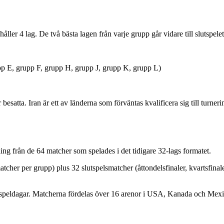
ller 4 lag. De två bästa lagen från varje grupp går vidare till slutspele
p E, grupp F, grupp H, grupp J, grupp K, grupp L)
 besatta. Iran är ett av länderna som förväntas kvalificera sig till turne
ng från de 64 matcher som spelades i det tidigare 32-lags formatet.
r per grupp) plus 32 slutspelsmatcher (åttondelsfinaler, kvartsfinaler, 
speldagar. Matcherna fördelas över 16 arenor i USA, Kanada och Mexiko 