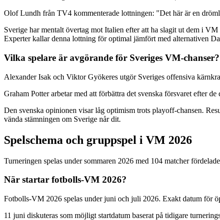
Olof Lundh från TV4 kommenterade lottningen: "Det här är en drömlott
Sverige har mentalt övertag mot Italien efter att ha slagit ut dem i 
Experter kallar denna lottning för optimal jämfört med alternativen D
Vilka spelare är avgörande för Sveriges VM-chanser?
Alexander Isak och Viktor Gyökeres utgör Sveriges offensiva kärnkraft
Graham Potter arbetar med att förbättra det svenska försvaret efter de 
Den svenska opinionen visar låg optimism trots playoff-chansen. Resu
vända stämningen om Sverige når dit.
Spelschema och gruppspel i VM 2026
Turneringen spelas under sommaren 2026 med 104 matcher fördelade över
När startar fotbolls-VM 2026?
Fotbolls-VM 2026 spelas under juni och juli 2026. Exakt datum för öppn
11 juni diskuteras som möjligt startdatum baserat på tidigare turnering