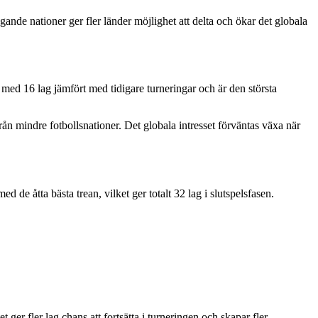
ande nationer ger fler länder möjlighet att delta och ökar det globala
 med 16 lag jämfört med tidigare turneringar och är den största
 från mindre fotbollsnationer. Det globala intresset förväntas växa när
 de åtta bästa trean, vilket ger totalt 32 lag i slutspelsfasen.
 ger fler lag chans att fortsätta i turneringen och skapar fler