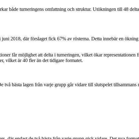
ar både turneringens omfattning och struktur. Utökningen till 48 deltag
 i juni 2018, där förslaget fick 67% av rösterna. Detta innebär en ökning
tioner får möjlighet att delta i turneringen, vilket ökar representationen
, vilket är 40 fler än det tidigare formatet.
å bästa lagen från varje grupp går vidare till slutspelet tillsammans med
rs, där endast de två bästa från varje grupp gick vidare. Det nya formatet