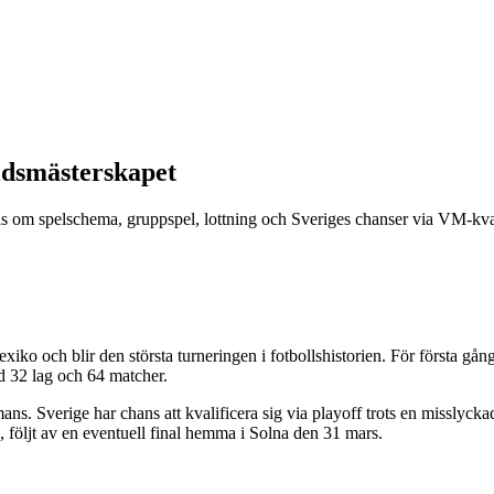
rldsmästerskapet
om spelschema, gruppspel, lottning och Sveriges chanser via VM-kval
 och blir den största turneringen i fotbollshistorien. För första gånge
d 32 lag och 64 matcher.
ns. Sverige har chans att kvalificera sig via playoff trots en misslyck
, följt av en eventuell final hemma i Solna den 31 mars.