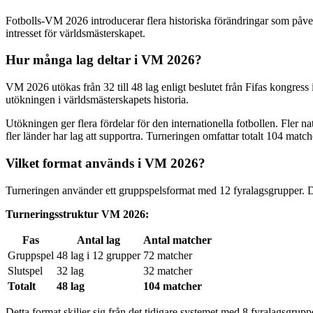
Fotbolls-VM 2026 introducerar flera historiska förändringar som påverk
intresset för världsmästerskapet.
Hur många lag deltar i VM 2026?
VM 2026 utökas från 32 till 48 lag enligt beslutet från Fifas kongress
utökningen i världsmästerskapets historia.
Utökningen ger flera fördelar för den internationella fotbollen. Fler na
fler länder har lag att supportra. Turneringen omfattar totalt 104 matcher
Vilket format används i VM 2026?
Turneringen använder ett gruppspelsformat med 12 fyralagsgrupper. De tv
Turneringsstruktur VM 2026:
Fas
Antal lag
Antal matcher
Gruppspel
48 lag i 12 grupper
72 matcher
Slutspel
32 lag
32 matcher
Totalt
48 lag
104 matcher
Detta format skiljer sig från det tidigare systemet med 8 fyralagsgruppe