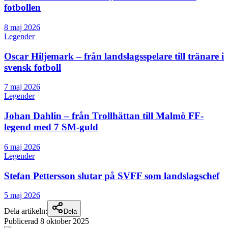
fotbollen
8 maj 2026
Legender
Oscar Hiljemark – från landslagsspelare till tränare i
svensk fotboll
7 maj 2026
Legender
Johan Dahlin – från Trollhättan till Malmö FF-
legend med 7 SM-guld
6 maj 2026
Legender
Stefan Pettersson slutar på SVFF som landslagschef
5 maj 2026
Dela artikeln:
Dela
Publicerad
8 oktober 2025