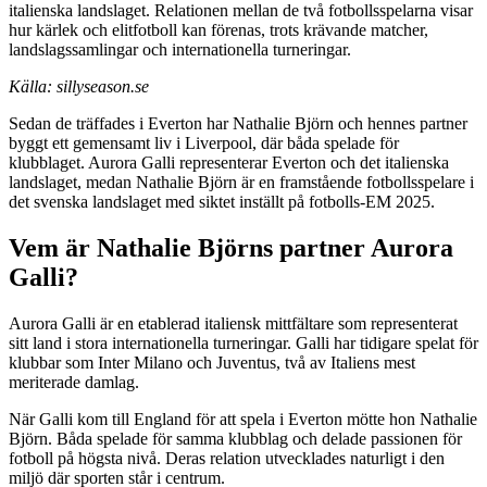
italienska landslaget. Relationen mellan de två fotbollsspelarna visar
hur kärlek och elitfotboll kan förenas, trots krävande matcher,
landslagssamlingar och internationella turneringar.
Källa: sillyseason.se
Sedan de träffades i Everton har Nathalie Björn och hennes partner
byggt ett gemensamt liv i Liverpool, där båda spelade för
klubblaget. Aurora Galli representerar Everton och det italienska
landslaget, medan Nathalie Björn är en framstående fotbollsspelare i
det svenska landslaget med siktet inställt på fotbolls-EM 2025.
Vem är Nathalie Björns partner Aurora
Galli?
Aurora Galli är en etablerad italiensk mittfältare som representerat
sitt land i stora internationella turneringar. Galli har tidigare spelat för
klubbar som Inter Milano och Juventus, två av Italiens mest
meriterade damlag.
När Galli kom till England för att spela i Everton mötte hon Nathalie
Björn. Båda spelade för samma klubblag och delade passionen för
fotboll på högsta nivå. Deras relation utvecklades naturligt i den
miljö där sporten står i centrum.