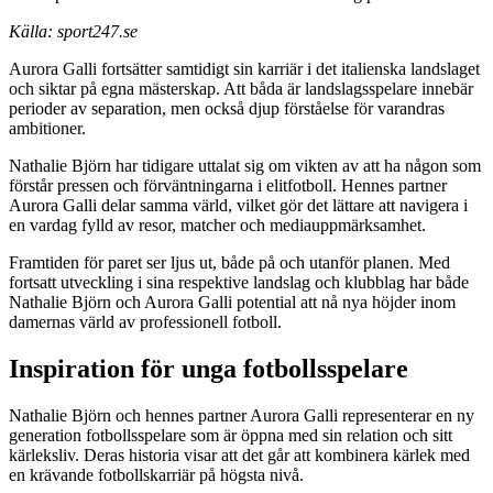
Källa: sport247.se
Aurora Galli fortsätter samtidigt sin karriär i det italienska landslaget
och siktar på egna mästerskap. Att båda är landslagsspelare innebär
perioder av separation, men också djup förståelse för varandras
ambitioner.
Nathalie Björn har tidigare uttalat sig om vikten av att ha någon som
förstår pressen och förväntningarna i elitfotboll. Hennes partner
Aurora Galli delar samma värld, vilket gör det lättare att navigera i
en vardag fylld av resor, matcher och mediauppmärksamhet.
Framtiden för paret ser ljus ut, både på och utanför planen. Med
fortsatt utveckling i sina respektive landslag och klubblag har både
Nathalie Björn och Aurora Galli potential att nå nya höjder inom
damernas värld av professionell fotboll.
Inspiration för unga fotbollsspelare
Nathalie Björn och hennes partner Aurora Galli representerar en ny
generation fotbollsspelare som är öppna med sin relation och sitt
kärleksliv. Deras historia visar att det går att kombinera kärlek med
en krävande fotbollskarriär på högsta nivå.