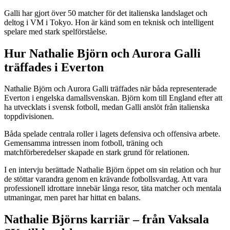
Galli har gjort över 50 matcher för det italienska landslaget och
deltog i VM i Tokyo. Hon är känd som en teknisk och intelligent
spelare med stark spelförståelse.
Hur Nathalie Björn och Aurora Galli
träffades i Everton
Nathalie Björn och Aurora Galli träffades när båda representerade
Everton i engelska damallsvenskan. Björn kom till England efter att
ha utvecklats i svensk fotboll, medan Galli anslöt från italienska
toppdivisionen.
Båda spelade centrala roller i lagets defensiva och offensiva arbete.
Gemensamma intressen inom fotboll, träning och
matchförberedelser skapade en stark grund för relationen.
I en intervju berättade Nathalie Björn öppet om sin relation och hur
de stöttar varandra genom en krävande fotbollsvardag. Att vara
professionell idrottare innebär långa resor, täta matcher och mentala
utmaningar, men paret har hittat en balans.
Nathalie Björns karriär – från Vaksala