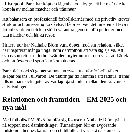
i Liverpool. Paret har köpt en lägenhet och byggt ett hem där de kan
koppla av mellan matcher och träningar.
Att balansera en professionell fotbollskarriär med sitt privatliv kräver
struktur och ömsesidig förståelse. Båda vet vad det innebär att leva i
fotbollsvärlden och kan stötta varandra genom tuffa perioder med
täta matcher och långa resor.
I intervjuer har Nathalie Björn varit öppen med sin relation, vilket
har inspirerat många unga inom damfotboll att vara sig själva. Att
synas som ett par i fotbollsvärlden bryter normer och visar att kärlek
och professionell sport kan kombineras.
Paret delar också gemensamma intressen utanför fotboll, vilket
skapar balans i tillvaron. De tillbringar tid hemma i sitt radhus, tränar
tillsammans och njuter av vardagliga stunder mellan den krävande
elitsatsningen.
Relationen och framtiden – EM 2025 och
nya mål
Med fotbolls-EM 2025 framför sig fokuserar Nathalie Björn på att
nå toppen med damlandslaget. Turneringen blir en avgörande
milstolpe i hennes karriär och ett tillfälle att visa sig på storscen.