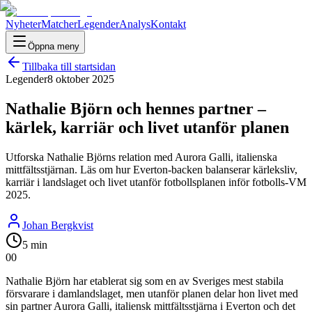
Nyheter
Matcher
Legender
Analys
Kontakt
Öppna meny
Tillbaka till startsidan
Legender
8 oktober 2025
Nathalie Björn och hennes partner –
kärlek, karriär och livet utanför planen
Utforska Nathalie Björns relation med Aurora Galli, italienska
mittfältsstjärnan. Läs om hur Everton-backen balanserar kärleksliv,
karriär i landslaget och livet utanför fotbollsplanen inför fotbolls-VM
2025.
Johan Bergkvist
5 min
0
0
Nathalie Björn har etablerat sig som en av Sveriges mest stabila
försvarare i damlandslaget, men utanför planen delar hon livet med
sin partner Aurora Galli, italiensk mittfältsstjärna i Everton och det