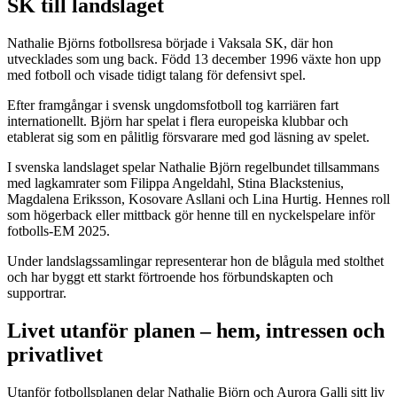
SK till landslaget
Nathalie Björns fotbollsresa började i Vaksala SK, där hon
utvecklades som ung back. Född 13 december 1996 växte hon upp
med fotboll och visade tidigt talang för defensivt spel.
Efter framgångar i svensk ungdomsfotboll tog karriären fart
internationellt. Björn har spelat i flera europeiska klubbar och
etablerat sig som en pålitlig försvarare med god läsning av spelet.
I svenska landslaget spelar Nathalie Björn regelbundet tillsammans
med lagkamrater som Filippa Angeldahl, Stina Blackstenius,
Magdalena Eriksson, Kosovare Asllani och Lina Hurtig. Hennes roll
som högerback eller mittback gör henne till en nyckelspelare inför
fotbolls-EM 2025.
Under landslagssamlingar representerar hon de blågula med stolthet
och har byggt ett starkt förtroende hos förbundskapten och
supportrar.
Livet utanför planen – hem, intressen och
privatlivet
Utanför fotbollsplanen delar Nathalie Björn och Aurora Galli sitt liv