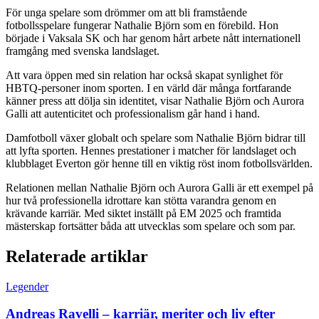
För unga spelare som drömmer om att bli framstående
fotbollsspelare fungerar Nathalie Björn som en förebild. Hon
började i Vaksala SK och har genom hårt arbete nått internationell
framgång med svenska landslaget.
Att vara öppen med sin relation har också skapat synlighet för
HBTQ-personer inom sporten. I en värld där många fortfarande
känner press att dölja sin identitet, visar Nathalie Björn och Aurora
Galli att autenticitet och professionalism går hand i hand.
Damfotboll växer globalt och spelare som Nathalie Björn bidrar till
att lyfta sporten. Hennes prestationer i matcher för landslaget och
klubblaget Everton gör henne till en viktig röst inom fotbollsvärlden.
Relationen mellan Nathalie Björn och Aurora Galli är ett exempel på
hur två professionella idrottare kan stötta varandra genom en
krävande karriär. Med siktet inställt på EM 2025 och framtida
mästerskap fortsätter båda att utvecklas som spelare och som par.
Relaterade artiklar
Legender
Andreas Ravelli – karriär, meriter och liv efter