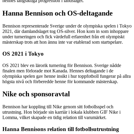
hennes långsiktiga progression i landslaget.
Hanna Bennison och OS-deltagande
Bennison representerade Sverige under de olympiska spelen i Tokyo
2021, där damlandslaget tog OS-silver. Hon kom in som inhoppare
under turneringen och fick värdefull erfarenhet från ett olympiskt
mästerskap trots att hon ännu inte var etablerad som startspelare.
OS 2021 i Tokyo
OS 2021 blev en lärorik turnering för Bennison. Sverige nådde
finalen men förlorade mot Kanada. Hennes deltagande i de
olympiska spelen gav henne insikt i hur toppfotboll fungerar på allra
högsta nivå och förberedde henne för kommande mästerskap.
Nike och sponsoravtal
Bennison har koppling till Nike genom sitt fotbollsspel och
utrustning. Hon började sin karriär i lokala klubben GIF Nike i
Lomma, vilket skapade en tidig relation till varumärket.
Hanna Bennisons relation till fotbollsutrustning