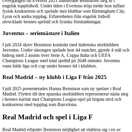
Övergången till Everton 2021 markerade Bennisons steg in i
engelsk toppfotboll. Under tiden i Evertons tröja mötte hon tuffare
fysisk konkurrens och spelade mot klubbar som Birmingham City,
Lyon och andra topplag. Erfarenheten från engelsk fotboll
utvecklade hennes spelstil och fysiska förutsättningar.
Juventus – seriemästare i Italien
I juli 2024 skrev Bennison kontrakt med italienska storklubben
Juventus. Under säsongen spelade hon 44 matcher, gjorde 4 mål och
bidrog med 2 assists över Serie A, Coppa Italia och UEFA
Champions League med total speltid på 2648 minuter. Juventus
vann både liga och cup under hennes tid i klubben.
Real Madrid – ny klubb i Liga F från 2025
I juli 2025 presenterades Hanna Bennison som ny spelare i Real
Madrid. Flytten till den spanska storklubben representerar nästa steg
i hennes karriär mot Champions League-spel på högsta nivå och
konkurrens med topplag som Barcelona.
Real Madrid och spel i Liga F
Real Madrid erbjuder Bennison möjlighet att etablera sig i en av