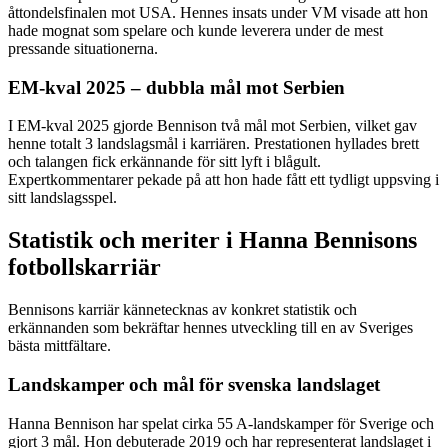
åttondelsfinalen mot USA. Hennes insats under VM visade att hon
hade mognat som spelare och kunde leverera under de mest
pressande situationerna.
EM-kval 2025 – dubbla mål mot Serbien
I EM-kval 2025 gjorde Bennison två mål mot Serbien, vilket gav
henne totalt 3 landslagsmål i karriären. Prestationen hyllades brett
och talangen fick erkännande för sitt lyft i blågult.
Expertkommentarer pekade på att hon hade fått ett tydligt uppsving i
sitt landslagsspel.
Statistik och meriter i Hanna Bennisons
fotbollskarriär
Bennisons karriär kännetecknas av konkret statistik och
erkännanden som bekräftar hennes utveckling till en av Sveriges
bästa mittfältare.
Landskamper och mål för svenska landslaget
Hanna Bennison har spelat cirka 55 A-landskamper för Sverige och
gjort 3 mål. Hon debuterade 2019 och har representerat landslaget i