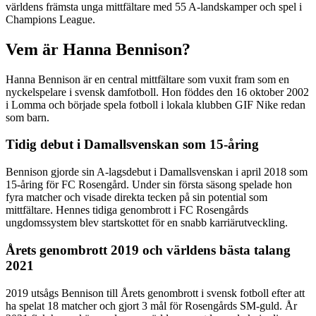
världens främsta unga mittfältare med 55 A-landskamper och spel i
Champions League.
Vem är Hanna Bennison?
Hanna Bennison är en central mittfältare som vuxit fram som en
nyckelspelare i svensk damfotboll. Hon föddes den 16 oktober 2002
i Lomma och började spela fotboll i lokala klubben GIF Nike redan
som barn.
Tidig debut i Damallsvenskan som 15-åring
Bennison gjorde sin A-lagsdebut i Damallsvenskan i april 2018 som
15-åring för FC Rosengård. Under sin första säsong spelade hon
fyra matcher och visade direkta tecken på sin potential som
mittfältare. Hennes tidiga genombrott i FC Rosengårds
ungdomssystem blev startskottet för en snabb karriärutveckling.
Årets genombrott 2019 och världens bästa talang
2021
2019 utsågs Bennison till Årets genombrott i svensk fotboll efter att
ha spelat 18 matcher och gjort 3 mål för Rosengårds SM-guld. År