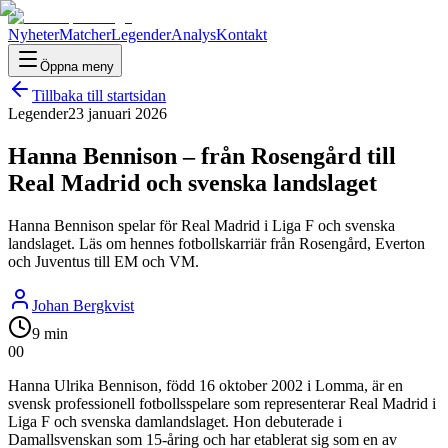
Nyheter
Matcher
Legender
Analys
Kontakt
Öppna meny
Tillbaka till startsidan
Legender
23 januari 2026
Hanna Bennison – från Rosengård till
Real Madrid och svenska landslaget
Hanna Bennison spelar för Real Madrid i Liga F och svenska
landslaget. Läs om hennes fotbollskarriär från Rosengård, Everton
och Juventus till EM och VM.
Johan Bergkvist
9 min
0
0
Hanna Ulrika Bennison, född 16 oktober 2002 i Lomma, är en
svensk professionell fotbollsspelare som representerar Real Madrid i
Liga F och svenska damlandslaget. Hon debuterade i
Damallsvenskan som 15-åring och har etablerat sig som en av