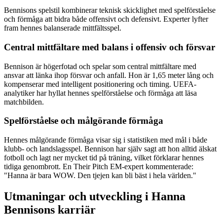
Bennisons spelstil kombinerar teknisk skicklighet med spelförståelse
och förmåga att bidra både offensivt och defensivt. Experter lyfter
fram hennes balanserade mittfältsspel.
Central mittfältare med balans i offensiv och försvar
Bennison är högerfotad och spelar som central mittfältare med
ansvar att länka ihop försvar och anfall. Hon är 1,65 meter lång och
kompenserar med intelligent positionering och timing. UEFA-
analytiker har hyllat hennes spelförståelse och förmåga att läsa
matchbilden.
Spelförståelse och målgörande förmåga
Hennes målgörande förmåga visar sig i statistiken med mål i både
klubb- och landslagsspel. Bennison har själv sagt att hon alltid älskat
fotboll och lagt ner mycket tid på träning, vilket förklarar hennes
tidiga genombrott. En Their Pitch EM-expert kommenterade:
"Hanna är bara WOW. Den tjejen kan bli bäst i hela världen."
Utmaningar och utveckling i Hanna
Bennisons karriär