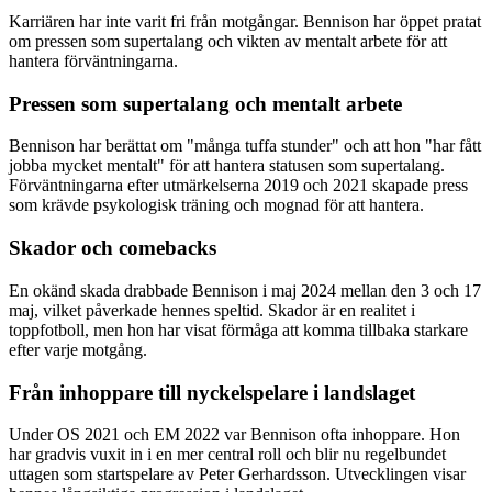
Karriären har inte varit fri från motgångar. Bennison har öppet pratat
om pressen som supertalang och vikten av mentalt arbete för att
hantera förväntningarna.
Pressen som supertalang och mentalt arbete
Bennison har berättat om "många tuffa stunder" och att hon "har fått
jobba mycket mentalt" för att hantera statusen som supertalang.
Förväntningarna efter utmärkelserna 2019 och 2021 skapade press
som krävde psykologisk träning och mognad för att hantera.
Skador och comebacks
En okänd skada drabbade Bennison i maj 2024 mellan den 3 och 17
maj, vilket påverkade hennes speltid. Skador är en realitet i
toppfotboll, men hon har visat förmåga att komma tillbaka starkare
efter varje motgång.
Från inhoppare till nyckelspelare i landslaget
Under OS 2021 och EM 2022 var Bennison ofta inhoppare. Hon
har gradvis vuxit in i en mer central roll och blir nu regelbundet
uttagen som startspelare av Peter Gerhardsson. Utvecklingen visar