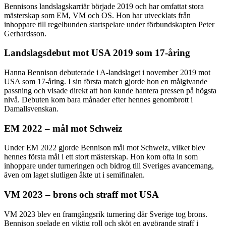
Bennisons landslagskarriär började 2019 och har omfattat stora
mästerskap som EM, VM och OS. Hon har utvecklats från
inhoppare till regelbunden startspelare under förbundskapten Peter
Gerhardsson.
Landslagsdebut mot USA 2019 som 17-åring
Hanna Bennison debuterade i A-landslaget i november 2019 mot
USA som 17-åring. I sin första match gjorde hon en målgivande
passning och visade direkt att hon kunde hantera pressen på högsta
nivå. Debuten kom bara månader efter hennes genombrott i
Damallsvenskan.
EM 2022 – mål mot Schweiz
Under EM 2022 gjorde Bennison mål mot Schweiz, vilket blev
hennes första mål i ett stort mästerskap. Hon kom ofta in som
inhoppare under turneringen och bidrog till Sveriges avancemang,
även om laget slutligen åkte ut i semifinalen.
VM 2023 – brons och straff mot USA
VM 2023 blev en framgångsrik turnering där Sverige tog brons.
Bennison spelade en viktig roll och sköt en avgörande straff i