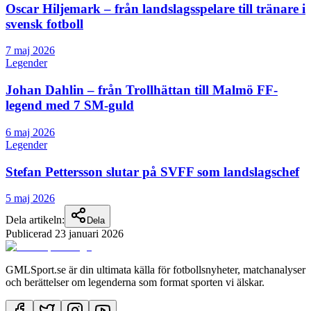
Oscar Hiljemark – från landslagsspelare till tränare i
svensk fotboll
7 maj 2026
Legender
Johan Dahlin – från Trollhättan till Malmö FF-
legend med 7 SM-guld
6 maj 2026
Legender
Stefan Pettersson slutar på SVFF som landslagschef
5 maj 2026
Dela artikeln:
Dela
Publicerad
23 januari 2026
GMLSport.se är din ultimata källa för fotbollsnyheter, matchanalyser
och berättelser om legenderna som format sporten vi älskar.