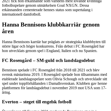
2021 fick hon erkännande som världens mest lovande kvinnliga
fotbollsspelare genom utmärkelsen Goal NXGN. Dessa
erkännanden cementerade hennes status som supertalang i
internationell damfotboll.
Hanna Bennisons klubbkarriär genom
åren
Hanna Bennisons karriär har präglats av strategiska klubbbyten till
större ligar och högre konkurrens. Från debut i FC Rosengård har
hon utvecklats genom spel i England, Italien och nu Spanien.
FC Rosengård – SM-guld och landslagsdebut
Bennison spelade i FC Rosengård från 2018 till 2021 och blev
svensk mästarinna 2019. I Rosengård spelade hon tillsammans med
etablerade landslagsspelare som Olivia Schough och utvecklade sitt
spel under toppförhållanden i Damallsvenskan. Klubben gav henne
plattformen för landslagsdebut i november 2019 mot USA som 17-
åring.
Everton – steget till engelsk fotboll