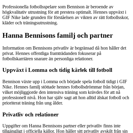
Professionella fotbollsspelare som Bennison är beroende av
högkvalitativ utrustning för att prestera optimalt. Hennes uppväxt i
GIF Nike lade grunden för förståelsen av vikten av rätt fotbollsskor,
kläder och träningsutrustning.
Hanna Bennisons familj och partner
Information om Bennisons privatliv är begränsad då hon håller det
privat. Hennes offentliga framträdanden fokuserar på
fotbollskarriären snarare än personliga relationer.
Uppväxt i Lomma och tidig kärlek till fotboll
Bennison växte upp i Lomma och började spela fotboll tidigt i GIF
Nike. Hennes familj stöttade hennes fotbollsdrömmar från början,
vilket möjliggjorde den intensiva träning som krävdes för att nå
professionell nivå. Hon har själv sagt att hon alltid älskat fotboll och
prioriterat träning från ung ålder.
Privatliv och relationer
Uppgifter om Hanna Bennisons partner eller privatliv finns inte
tillgängligt i officiella källor. Hon håller sitt privatliv avskilt från sin