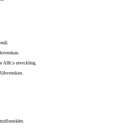
 mål.
llsvenskan.
ör AIK:s utveckling.
 Allsvenskan.
straffområdet.