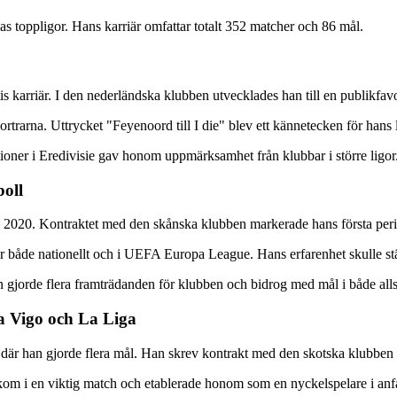
as toppligor. Hans karriär omfattar totalt 352 matcher och 86 mål.
 karriär. I den nederländska klubben utvecklades han till en publikfavor
rtrarna. Uttrycket "Feyenoord till I die" blev ett kännetecken för hans 
oner i Eredivisie gav honom uppmärksamhet från klubbar i större ligor
boll
i 2020. Kontraktet med den skånska klubben markerade hans första peri
 både nationellt och i UEFA Europa League. Hans erfarenhet skulle stär
an gjorde flera framträdanden för klubben och bidrog med mål i både 
ta Vigo och La Liga
ip där han gjorde flera mål. Han skrev kontrakt med den skotska klubben 
 kom i en viktig match och etablerade honom som en nyckelspelare i anfa