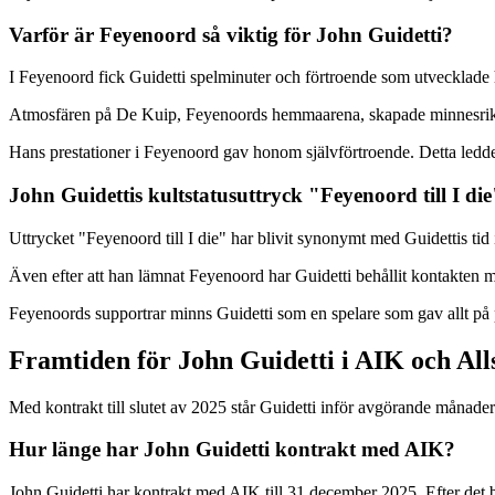
Varför är Feyenoord så viktig för John Guidetti?
I Feyenoord fick Guidetti spelminuter och förtroende som utvecklade
Atmosfären på De Kuip, Feyenoords hemmaarena, skapade minnesrika st
Hans prestationer i Feyenoord gav honom självförtroende. Detta ledde 
John Guidettis kultstatusuttryck "Feyenoord till I die
Uttrycket "Feyenoord till I die" har blivit synonymt med Guidettis tid
Även efter att han lämnat Feyenoord har Guidetti behållit kontakten m
Feyenoords supportrar minns Guidetti som en spelare som gav allt på 
Framtiden för John Guidetti i AIK och Al
Med kontrakt till slutet av 2025 står Guidetti inför avgörande månade
Hur länge har John Guidetti kontrakt med AIK?
John Guidetti har kontrakt med AIK till 31 december 2025. Efter det bli