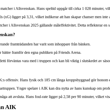
atcher i Allsvenskan. Hans speltid uppgår till cirka 1 028 minuter, vilke
s (xG) ligger på 3,31, vilket indikerar att han skapar chanser men inte al
tcher i Allsvenskan 2025 gällande måleffektivitet. Detta reflekterar en
venskan?
terande framträdanden har varit som inhoppare från bänken.
r bättre framför den egna publiken på Friends Arena.
ti förväntas vara med i truppen och kan bli viktig i slutskedet av säs
IK:s offensiv. Hans fysik och 185 cm långa kroppsbyggnad gör honom eff
artruppen. Yngre spelare i AIK kan dra nytta av hans kunskap om profes
åga att avsluta. Hans foul-rate ligger på 2,58 per 90 minuter, vilket visar 
nan AIK