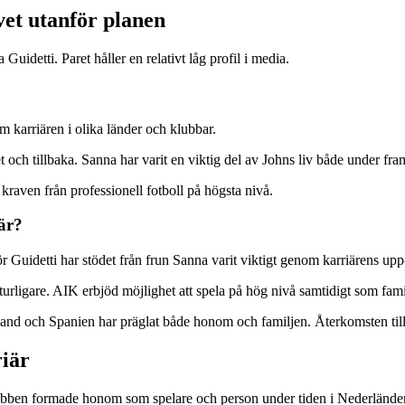
vet utanför planen
Guidetti. Paret håller en relativt låg profil i media.
 karriären i olika länder och klubbar.
ndet och tillbaka. Sanna har varit en viktig del av Johns liv både under f
r kraven från professionell fotboll på högsta nivå.
iär?
n. För Guidetti har stödet från frun Sanna varit viktigt genom karriärens u
 naturligare. AIK erbjöd möjlighet att spela på hög nivå samtidigt som f
land och Spanien har präglat både honom och familjen. Återkomsten till 
riär
Klubben formade honom som spelare och person under tiden i Nederlände