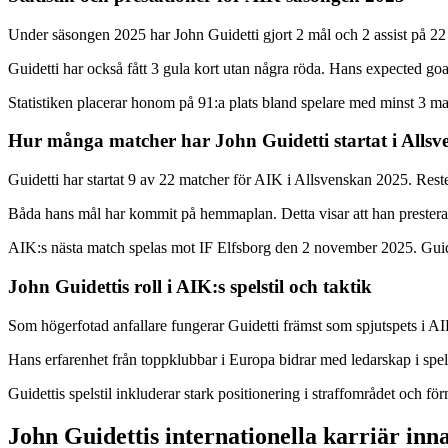
Under säsongen 2025 har John Guidetti gjort 2 mål och 2 assist på 22 m
Guidetti har också fått 3 gula kort utan några röda. Hans expected goal
Statistiken placerar honom på 91:a plats bland spelare med minst 3 ma
Hur många matcher har John Guidetti startat i Alls
Guidetti har startat 9 av 22 matcher för AIK i Allsvenskan 2025. Res
Båda hans mål har kommit på hemmaplan. Detta visar att han prestera
AIK:s nästa match spelas mot IF Elfsborg den 2 november 2025. Guidet
John Guidettis roll i AIK:s spelstil och taktik
Som högerfotad anfallare fungerar Guidetti främst som spjutspets i A
Hans erfarenhet från toppklubbar i Europa bidrar med ledarskap i spel
Guidettis spelstil inkluderar stark positionering i straffområdet och förm
John Guidettis internationella karriär in