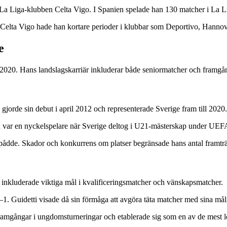
 Liga-klubben Celta Vigo. I Spanien spelade han 130 matcher i La Liga,
r Celta Vigo hade han kortare perioder i klubbar som Deportivo, Hannov
e
 2020. Hans landslagskarriär inkluderar både seniormatcher och framgå
gjorde sin debut i april 2012 och representerade Sverige fram till 2020.
an var en nyckelspelare när Sverige deltog i U21-mästerskap under UE
pådde. Skador och konkurrens om platser begränsade hans antal framträ
r inkluderade viktiga mål i kvalificeringsmatcher och vänskapsmatcher.
. Guidetti visade då sin förmåga att avgöra täta matcher med sina måli
ramgångar i ungdomsturneringar och etablerade sig som en av de mest lo