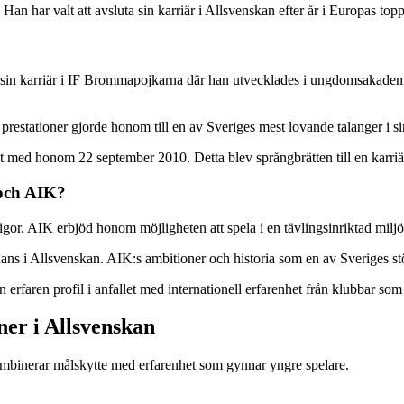
an har valt att avsluta sin karriär i Allsvenskan efter år i Europas topp
e sin karriär i IF Brommapojkarna där han utvecklades i ungdomsakade
restationer gjorde honom till en av Sveriges mest lovande talanger i si
t med honom 22 september 2010. Detta blev språngbrätten till en karriär
 och AIK?
a ligor. AIK erbjöd honom möjligheten att spela i en tävlingsinriktad mil
hans i Allsvenskan. AIK:s ambitioner och historia som en av Sveriges st
erfaren profil i anfallet med internationell erfarenhet från klubbar so
ner i Allsvenskan
ombinerar målskytte med erfarenhet som gynnar yngre spelare.