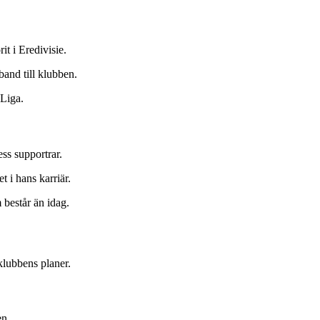
t i Eredivisie.
and till klubben.
 Liga.
ss supportrar.
 i hans karriär.
 består än idag.
klubbens planer.
en.