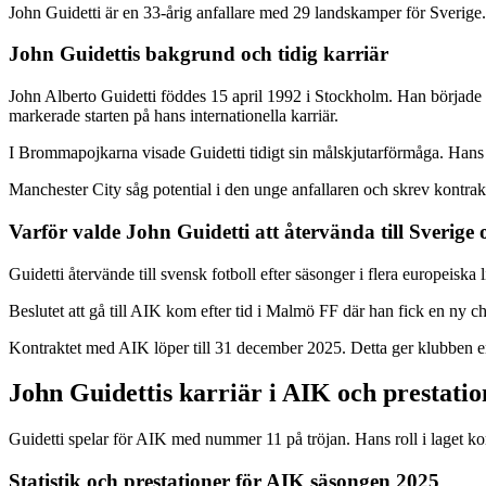
John Guidetti är en 33-årig anfallare med 29 landskamper för Sverige. H
John Guidettis bakgrund och tidig karriär
John Alberto Guidetti föddes 15 april 1992 i Stockholm. Han börjad
markerade starten på hans internationella karriär.
I Brommapojkarna visade Guidetti tidigt sin målskjutarförmåga. Hans p
Manchester City såg potential i den unge anfallaren och skrev kontrak
Varför valde John Guidetti att återvända till Sverige
Guidetti återvände till svensk fotboll efter säsonger i flera europeisk
Beslutet att gå till AIK kom efter tid i Malmö FF där han fick en ny c
Kontraktet med AIK löper till 31 december 2025. Detta ger klubben en 
John Guidettis karriär i AIK och prestatio
Guidetti spelar för AIK med nummer 11 på tröjan. Hans roll i laget k
Statistik och prestationer för AIK säsongen 2025