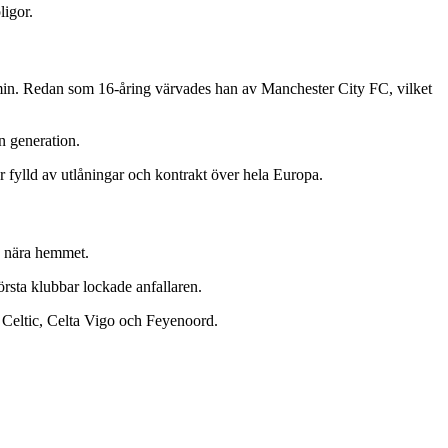
ligor.
min. Redan som 16-åring värvades han av Manchester City FC, vilket
n generation.
 fylld av utlåningar och kontrakt över hela Europa.
jö nära hemmet.
örsta klubbar lockade anfallaren.
m Celtic, Celta Vigo och Feyenoord.