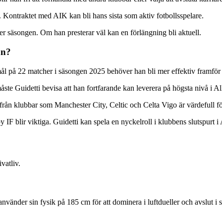
är. Kontraktet med AIK kan bli hans sista som aktiv fotbollsspelare.
r säsongen. Om han presterar väl kan en förlängning bli aktuell.
an?
ål på 22 matcher i säsongen 2025 behöver han bli mer effektiv framför
måste Guidetti bevisa att han fortfarande kan leverera på högsta nivå i A
 från klubbar som Manchester City, Celtic och Celta Vigo är värdefull f
blir viktiga. Guidetti kan spela en nyckelroll i klubbens slutspurt i
vatliv.
nvänder sin fysik på 185 cm för att dominera i luftdueller och avslut i 