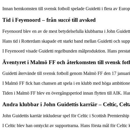
Innan hemkomsten till svensk fotboll spelade Guidetti i flera av Europ
Tid i Feyenoord – från succé till avsked
Feyenoord blev en av de mest betydelsefulla klubbarna i John Guidettis
Hans tid i Rotterdam skapade ett starkt band mellan Guidetti och suppo
I Feyenoord visade Guidetti regelbunden målproduktion. Hans prestati
Äventyret i Malmö FF och återkomsten till svensk fot
Guidetti återvände till svensk fotboll genom Malmö FF den 17 januar
I Malmö FF fick han chansen att spela i en klubb med höga ambitioner
Tiden i Malmö FF blev en övergångsperiod innan flytten till AIK. H
Andra klubbar i John Guidettis karriär – Celtic, Cel
John Guidettis karriär inkluderar spel för Celtic i Scottish Premiersh
I Celtic blev han omtyckt av supportrarna. Hans första mål för Celtic