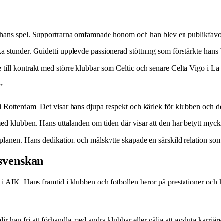
 hans spel. Supportrarna omfamnade honom och han blev en publikfavori
under. Guidetti upplevde passionerad stöttning som förstärkte hans b
till kontrakt med större klubbar som Celtic och senare Celta Vigo i La
"
 i Rotterdam. Det visar hans djupa respekt och kärlek för klubben och de
ed klubben. Hans uttalanden om tiden där visar att den har betytt mycket
planen. Hans dedikation och målskytte skapade en särskild relation som
lsvenskan
r i AIK. Hans framtid i klubben och fotbollen beror på prestationer och 
r han fri att förhandla med andra klubbar eller välja att avsluta karriär