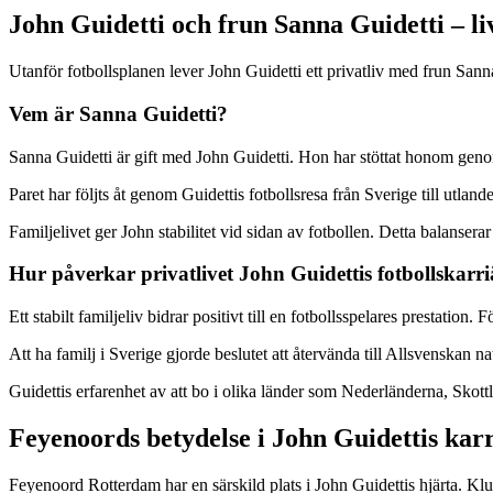
John Guidetti och frun Sanna Guidetti – li
Utanför fotbollsplanen lever John Guidetti ett privatliv med frun Sanna 
Vem är Sanna Guidetti?
Sanna Guidetti är gift med John Guidetti. Hon har stöttat honom genom
Paret har följts åt genom Guidettis fotbollsresa från Sverige till utla
Familjelivet ger John stabilitet vid sidan av fotbollen. Detta balansera
Hur påverkar privatlivet John Guidettis fotbollskarr
Ett stabilt familjeliv bidrar positivt till en fotbollsspelares prestatio
Att ha familj i Sverige gjorde beslutet att återvända till Allsvenskan
Guidettis erfarenhet av att bo i olika länder som Nederländerna, Skott
Feyenoords betydelse i John Guidettis kar
Feyenoord Rotterdam har en särskild plats i John Guidettis hjärta. 