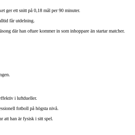
t ger ett snitt på 0,18 mål per 90 minuter.
ltid får utdelning.
 säsong där han oftare kommer in som inhoppare än startar matcher.
ongen.
ektiv i luftdueller.
sionell fotboll på högsta nivå.
att han är fysisk i sitt spel.