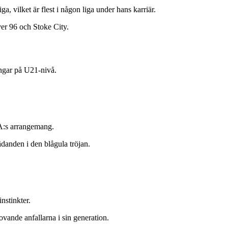
 vilket är flest i någon liga under hans karriär.
er 96 och Stoke City.
ngar på U21-nivå.
FA:s arrangemang.
danden i den blågula tröjan.
nstinkter.
vande anfallarna i sin generation.