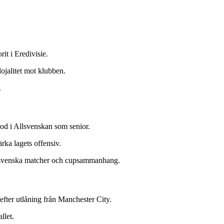
it i Eredivisie.
lojalitet mot klubben.
.
od i Allsvenskan som senior.
ka lagets offensiv.
allsvenska matcher och cupsammanhang.
efter utlåning från Manchester City.
llet.