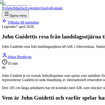
Nyheter
Matcher
Legender
Analys
Kontakt
Öppna meny
Tillbaka till startsidan
Legender
7 april 2026
John Guidettis resa från landslagsstjärna t
John Guidettis resa från landslagsstjärna till AIK i Allsvenskan. Sta
Johan Bergkvist
10 min
0
0
John Guidetti är en svensk fotbollsspelare som spelar som anfallare 
representerar Guidetti en unik blandning av internationell erfarenhet o
Den 185 cm långa anfallaren har ett kontrakt med AIK som sträcker si
Vem är John Guidetti och varför spelar ha