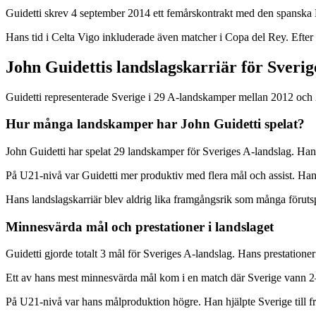
Guidetti skrev 4 september 2014 ett femårskontrakt med den spanska La
Hans tid i Celta Vigo inkluderade även matcher i Copa del Rey. Efte
John Guidettis landslagskarriär för Sverig
Guidetti representerade Sverige i 29 A-landskamper mellan 2012 och
Hur många landskamper har John Guidetti spelat?
John Guidetti har spelat 29 landskamper för Sveriges A-landslag. Han 
På U21-nivå var Guidetti mer produktiv med flera mål och assist. H
Hans landslagskarriär blev aldrig lika framgångsrik som många föruts
Minnesvärda mål och prestationer i landslaget
Guidetti gjorde totalt 3 mål för Sveriges A-landslag. Hans prestatione
Ett av hans mest minnesvärda mål kom i en match där Sverige vann 2–1
På U21-nivå var hans målproduktion högre. Han hjälpte Sverige till f