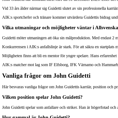
Vid 33 års ålder närmar sig Guidetti slutet av sin professionella karri
AIK:s sportchefer och tränare kommer utvärdera Guidettis bidrag unde
Vilka utmaningar och möjligheter väntar i Allsvensk
Guidetti möter utmaningen att öka sin målproduktion. Med endast 2 m
Konkurrensen i AIK:s anfallslinje är stark. För att säkra en startplats 
Möjligheten finns att bli en mentor för yngre spelare. Hans erfarenhet
AIK:s matcher mot lag som IF Elfsborg, IFK Värnamo och Hammarby IF 
Vanliga frågor om John Guidetti
Här besvaras vanliga frågor om John Guidettis karriär, position och pri
Vilken position spelar John Guidetti?
John Guidetti spelar som anfallare och striker. Han är högerfotad och a
Hur gammal är John Guidetti?