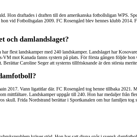
ld. Hon draftades i draften till den amerikanska fotbollsligan WPS. 
 hon vid Fotbollsgalan 2009. FC Rosengård blev hennes klubb 2014.
et och damlandslaget?
on har flest landskamper med 240 landskamper. Landslaget har Kosovare
-VM mot Kanada fanns systern på plats. För första gången följde hon Ca
. Berättar Caroline Seger att systerns tillfrisknande är den största merite
 damfotboll?
main 2017. Vann ligatitlar där. FC Rosengård tog henne tillbaka 2021. 
 som mittfältare. Landskamper uppgår till 240. Hon har medaljer från 
 skull. Frida Nordstrand berättar i Sportkanalen om hur familjen tog 
issbruksproblem kräver stöd. Hon har satt djupa spår i svensk damfotbol