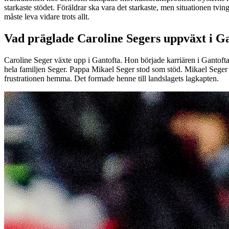
starkaste stödet. Föräldrar ska vara det starkaste, men situationen tvin
måste leva vidare trots allt.
Vad präglade Caroline Segers uppväxt i G
Caroline Seger växte upp i Gantofta. Hon började karriären i Gantofta I
hela familjen Seger. Pappa Mikael Seger stod som stöd. Mikael Seger 
frustrationen hemma. Det formade henne till landslagets lagkapten.