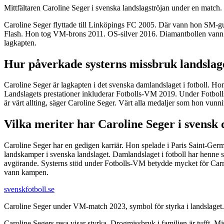
Mittfältaren Caroline Seger i svenska landslagströjan under en match.
Caroline Seger flyttade till Linköpings FC 2005. Där vann hon SM-gu
Flash. Hon tog VM-brons 2011. OS-silver 2016. Diamantbollen vann
lagkapten.
Hur påverkade systerns missbruk landslag
Caroline Seger är lagkapten i det svenska damlandslaget i fotboll. H
Landslagets prestationer inkluderar Fotbolls-VM 2019. Under Fotbolls
är värt allting, säger Caroline Seger. Värt alla medaljer som hon vunnit
Vilka meriter har Caroline Seger i svensk
Caroline Seger har en gedigen karriär. Hon spelade i Paris Saint-Ger
landskamper i svenska landslaget. Damlandslaget i fotboll har henne
avgörande. Systerns stöd under Fotbolls-VM betydde mycket för Carros
vann kampen.
svenskfotboll.se
Caroline Seger under VM-match 2023, symbol för styrka i landslaget.
Caroline Segers resa visar styrka. Drogmissbruk i familjen är tufft. M