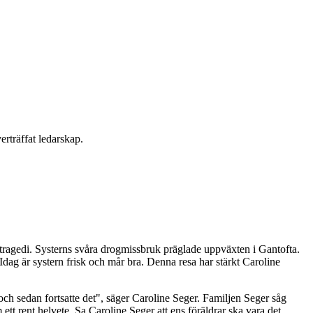
rträffat ledarskap.
ragedi. Systerns svåra drogmissbruk präglade uppväxten i Gantofta.
 Idag är systern frisk och mår bra. Denna resa har stärkt Caroline
och sedan fortsatte det", säger Caroline Seger. Familjen Seger såg
tt rent helvete. Sa Caroline Seger att ens föräldrar ska vara det