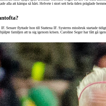
gade alla att kämpa så hårt. Helvete i stort sett hela tiden präglade hemm
antofta?
F. Senare flyttade hon till Stattena IF. Systerns missbruk startade tidig
hjälpte familjen att ta sig igenom krisen. Caroline Seger har fått gå 