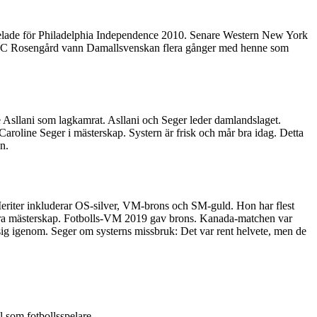
Spelade för Philadelphia Independence 2010. Senare Western New York
 FC Rosengård vann Damallsvenskan flera gånger med henne som
 Asllani som lagkamrat. Asllani och Seger leder damlandslaget.
roline Seger i mästerskap. Systern är frisk och mår bra idag. Detta
n.
Meriter inkluderar OS-silver, VM-brons och SM-guld. Hon har flest
flera mästerskap. Fotbolls-VM 2019 gav brons. Kanada-matchen var
sig igenom. Seger om systerns missbruk: Det var rent helvete, men de
l som fotbollsspelare.