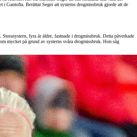
et i Gantofta. Berättar Seger att systerns drogmissbruk gjorde att de
t. Storasystern, fyra år äldre, fastnade i drogmissbruk. Detta påverkade
igenom mycket på grund av systerns svåra drogmissbruk. Hon såg