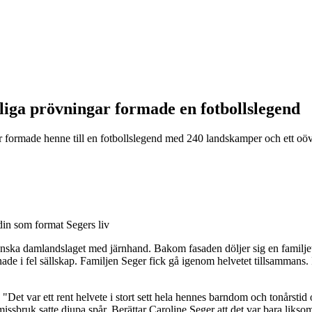
liga prövningar formade en fotbollslegend
 formade henne till en fotbollslegend med 240 landskamper och ett oöve
in som format Segers liv
nska damlandslaget med järnhand. Bakom fasaden döljer sig en familjet
nade i fel sällskap. Familjen Seger fick gå igenom helvetet tillsammans.
Det var ett rent helvete i stort sett hela hennes barndom och tonårstid 
ruk satte djupa spår. Berättar Caroline Seger att det var bara liksom e