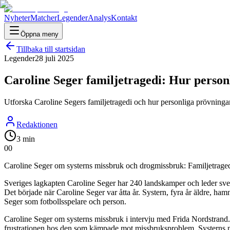
Nyheter
Matcher
Legender
Analys
Kontakt
Öppna meny
Tillbaka till startsidan
Legender
28 juli 2025
Caroline Seger familjetragedi: Hur person
Utforska Caroline Segers familjetragedi och hur personliga prövningar
Redaktionen
3 min
0
0
Caroline Seger om systerns missbruk och drogmissbruk: Familjetraged
Sveriges lagkapten Caroline Seger har 240 landskamper och leder sve
Det började när Caroline Seger var åtta år. Systern, fyra år äldre, ham
Seger som fotbollsspelare och person.
Caroline Seger om systerns missbruk i intervju med Frida Nordstrand. "
frustrationen hos den som kämpade mot missbruksproblem. Systerns missb