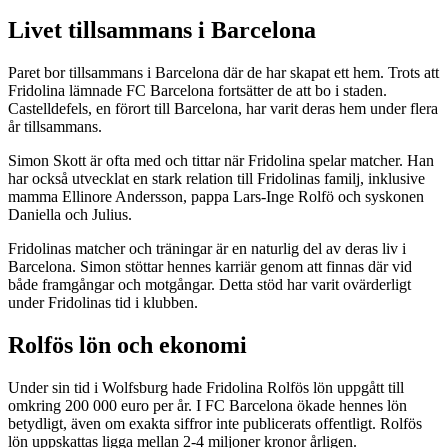
Livet tillsammans i Barcelona
Paret bor tillsammans i Barcelona där de har skapat ett hem. Trots att
Fridolina lämnade FC Barcelona fortsätter de att bo i staden.
Castelldefels, en förort till Barcelona, har varit deras hem under flera
år tillsammans.
Simon Skott är ofta med och tittar när Fridolina spelar matcher. Han
har också utvecklat en stark relation till Fridolinas familj, inklusive
mamma Ellinore Andersson, pappa Lars-Inge Rolfö och syskonen
Daniella och Julius.
Fridolinas matcher och träningar är en naturlig del av deras liv i
Barcelona. Simon stöttar hennes karriär genom att finnas där vid
både framgångar och motgångar. Detta stöd har varit ovärderligt
under Fridolinas tid i klubben.
Rolfös lön och ekonomi
Under sin tid i Wolfsburg hade Fridolina Rolfös lön uppgått till
omkring 200 000 euro per år. I FC Barcelona ökade hennes lön
betydligt, även om exakta siffror inte publicerats offentligt. Rolfös
lön uppskattas ligga mellan 2-4 miljoner kronor årligen.