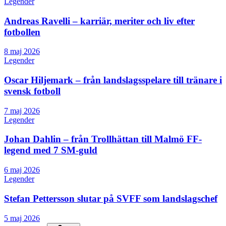
Legender
Andreas Ravelli – karriär, meriter och liv efter
fotbollen
8 maj 2026
Legender
Oscar Hiljemark – från landslagsspelare till tränare i
svensk fotboll
7 maj 2026
Legender
Johan Dahlin – från Trollhättan till Malmö FF-
legend med 7 SM-guld
6 maj 2026
Legender
Stefan Pettersson slutar på SVFF som landslagschef
5 maj 2026