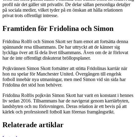
profil när det gäller sitt privatliv. De delar sällan personliga detaljer
på sociala medier, vilket tyder på en önskan att hålla relationen
privat trots offentligt intresse.
Framtiden för Fridolina och Simon
Fridolina Rolfö och Simon Skott ser fram emot att fortsätta denna
spännande resa tillsammans. De har uttryckt att de känner sig
lyckliga över att få dela livet tillsammans. Även om de är förlovat
har de inte offentligt diskuterat bröllopsplaner.
Pojkvännen Simon Skott fortsätter att stötta Fridolinas karriär när
hon nu spelar för Manchester United. Övergången till engelsk
fotboll innebär nya utmaningar, men med Simon vid sin sida har
Fridolina det stöd hon behöver.
Fridolina Rolfös pojkvän Simon Skott har varit en konstant i hennes
liv sedan 2016. Tillsammans har de navigerat genom karriärbyten,
landsbyten och nu förlovningen. Deras relation är ett bevis på att
kärlek och professionell fotboll kan förenas framgångsrikt.
Relaterade artiklar