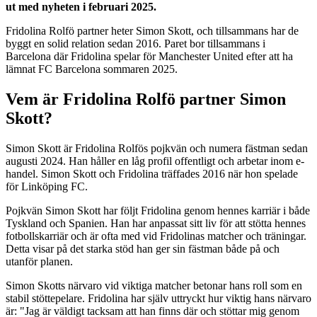
ut med nyheten i februari 2025.
Fridolina Rolfö partner heter Simon Skott, och tillsammans har de
byggt en solid relation sedan 2016. Paret bor tillsammans i
Barcelona där Fridolina spelar för Manchester United efter att ha
lämnat FC Barcelona sommaren 2025.
Vem är Fridolina Rolfö partner Simon
Skott?
Simon Skott är Fridolina Rolfös pojkvän och numera fästman sedan
augusti 2024. Han håller en låg profil offentligt och arbetar inom e-
handel. Simon Skott och Fridolina träffades 2016 när hon spelade
för Linköping FC.
Pojkvän Simon Skott har följt Fridolina genom hennes karriär i både
Tyskland och Spanien. Han har anpassat sitt liv för att stötta hennes
fotbollskarriär och är ofta med vid Fridolinas matcher och träningar.
Detta visar på det starka stöd han ger sin fästman både på och
utanför planen.
Simon Skotts närvaro vid viktiga matcher betonar hans roll som en
stabil stöttepelare. Fridolina har själv uttryckt hur viktig hans närvaro
är: "Jag är väldigt tacksam att han finns där och stöttar mig genom