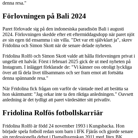
denna resa."
Förlovningen på Bali 2024
Paret förlovade sig på den indonesiska paradisön Bali i augusti
2024. Förlovningen skedde efter ett eftermiddagsdopp när paret njöt
av sin egen tid ensamma i sin villa. "Det var ett självklart ja", skrev
Fridolina och Simon Skott när de senare delade nyheten.
Fridolina Rolfö och Simon Skott valde att hålla förlovningen privat i
ungefär ett halvår. Först i februari 2025 gick de ut med nyheten på
Instagram. I inlägget förklarade de: "Vi känner oss otroligt lyckliga
över att få dela livet tillsammans och ser fram emot att fortsätta
denna spännande resa."
När Fridolina fick frågan om varför de väntade med att berätta sa
hon skämtsamt: "Jag orkar inte ta den riktiga anledningen." Oavsett
anledning är det tydligt att paret värdesätter sitt privatliv.
Fridolina Rolfös fotbollskarriär
Fridolina Rolfö är född 24 november 1993 i Kungsbacka. Hon
började spela fotboll redan som barn i IFK Fjärås och gjorde senare
sin professionella debut i Damallsvenskan 2011 med Jitex BK.