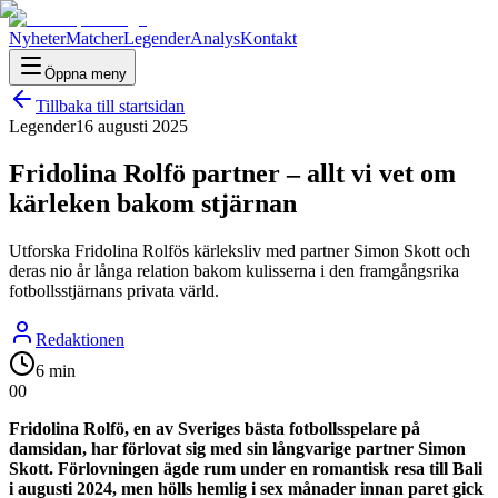
Nyheter
Matcher
Legender
Analys
Kontakt
Öppna meny
Tillbaka till startsidan
Legender
16 augusti 2025
Fridolina Rolfö partner – allt vi vet om
kärleken bakom stjärnan
Utforska Fridolina Rolfös kärleksliv med partner Simon Skott och
deras nio år långa relation bakom kulisserna i den framgångsrika
fotbollsstjärnans privata värld.
Redaktionen
6 min
0
0
Fridolina Rolfö, en av Sveriges bästa fotbollsspelare på
damsidan, har förlovat sig med sin långvarige partner Simon
Skott. Förlovningen ägde rum under en romantisk resa till Bali
i augusti 2024, men hölls hemlig i sex månader innan paret gick