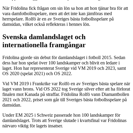
När Fridolina fick frågan om sin lön sa hon att hon tjänar bra för att
vara damfotbollsspelare, men att det inte kan jämföras med
herrspelare. Rolfö är en av Sveriges bästa fotbollsspelare på
damsidan, vilket också reflekteras i hennes lön.
Svenska damlandslaget och
internationella framgångar
Fridolina gjorde sin debut för damlandslaget i fotboll 2015. Sedan
dess har hon spelat över 100 landskamper och blivit en ledare i
laget. Hon har representerat Sverige vid VM 2019 och 2023, samt
OS 2020 (spelat 2021) och OS 2022.
Vid VM 2019 i Frankrike var Rolfö en av Sveriges bästa spelare när
laget vann brons. Vid OS 2022 tog Sverige silver efter att ha förlorat
finalen mot Kanada på straffar. Fridolina Rolfö vann Diamantbollen
2021 och 2022, priset som går till Sveriges bästa fotbollsspelare på
damsidan.
Under EM 2025 i Schweiz passerade hon 100 landskamper för
damlandslaget. Trots att Sverige slutade i kvartsfinal var Fridolinas
närvaro viktig för lagets insatser.