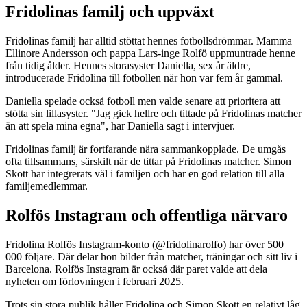
Fridolinas familj och uppväxt
Fridolinas familj har alltid stöttat hennes fotbollsdrömmar. Mamma
Ellinore Andersson och pappa Lars-inge Rolfö uppmuntrade henne
från tidig ålder. Hennes storasyster Daniella, sex år äldre,
introducerade Fridolina till fotbollen när hon var fem år gammal.
Daniella spelade också fotboll men valde senare att prioritera att
stötta sin lillasyster. "Jag gick hellre och tittade på Fridolinas matcher
än att spela mina egna", har Daniella sagt i intervjuer.
Fridolinas familj är fortfarande nära sammankopplade. De umgås
ofta tillsammans, särskilt när de tittar på Fridolinas matcher. Simon
Skott har integrerats väl i familjen och har en god relation till alla
familjemedlemmar.
Rolfös Instagram och offentliga närvaro
Fridolina Rolfös Instagram-konto (@fridolinarolfo) har över 500
000 följare. Där delar hon bilder från matcher, träningar och sitt liv i
Barcelona. Rolfös Instagram är också där paret valde att dela
nyheten om förlovningen i februari 2025.
Trots sin stora publik håller Fridolina och Simon Skott en relativt låg