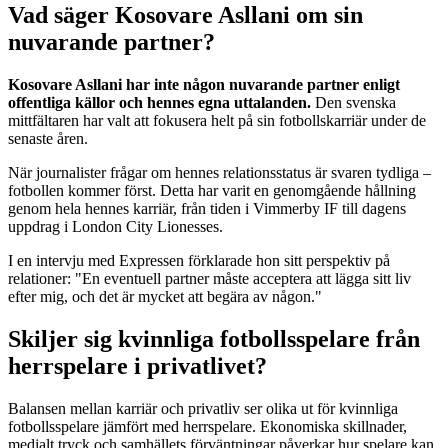
Vad säger Kosovare Asllani om sin
nuvarande partner?
Kosovare Asllani har inte någon nuvarande partner enligt
offentliga källor och hennes egna uttalanden.
Den svenska
mittfältaren har valt att fokusera helt på sin fotbollskarriär under de
senaste åren.
När journalister frågar om hennes relationsstatus är svaren tydliga –
fotbollen kommer först. Detta har varit en genomgående hållning
genom hela hennes karriär, från tiden i Vimmerby IF till dagens
uppdrag i London City Lionesses.
I en intervju med Expressen förklarade hon sitt perspektiv på
relationer: "En eventuell partner måste acceptera att lägga sitt liv
efter mig, och det är mycket att begära av någon."
Skiljer sig kvinnliga fotbollsspelare från
herrspelare i privatlivet?
Balansen mellan karriär och privatliv ser olika ut för kvinnliga
fotbollsspelare jämfört med herrspelare. Ekonomiska skillnader,
medialt tryck och samhällets förväntningar påverkar hur spelare kan