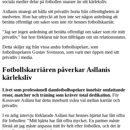
sociala medier delar på fotbollen snarare än sitt kärleksliv.
Asllanis strategi att hålla sitt privatliv borta från offentligheten är
medveten. Hon har uttryckt att hon inte ser någon anledning att
berätta offentligt om saker som inte rör hennes fotbollskarriär.
"Jag ser ingen anledning att berätta offentligt om saker som rör mitt
privatliv," har hon förklarat när hon tillfrågats om sin relationsstatus.
Detta skiljer sig från vissa andra fotbollsspelare, som
fotbollsspelaren Gustav Svensson, som varit mer öppen med sitt
privatliv i media.
Fotbollskarriären påverkar Asllanis
kärleksliv
Livet som professionell damfotbollsspelare innebär omfattande
resor, matcher och träning som kräver total dedikation.
För
Kosovare Asllani har detta inneburit svåra val mellan karriär och
privatliv.
I en ärlig intervju förklarade Asllani hur hennes hjärtat har fått offra
för fotbollen: "Mitt hjärta har fått offra mycket. En partner måste
förstå att jag måste anpassa mitt liv helt efter fotbollen, och det är