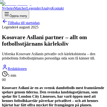
Nyheter
Matcher
Legender
Analys
Kontakt
Öppna meny
Tillbaka till startsidan
Legender
4 augusti 2025
Kosovare Asllani partner – allt om
fotbollsstjärnans kärleksliv
Utforska Kosovare Asllanis privatliv och kärlekshistoria – den
prisbelönta fotbollsstjärnans personliga sida som få känner till.
Redaktionen
5 min
0
0
Kosovare Asllani är en av svensk damfotbolls mest framstående
spelare genom tiderna. Den svenska landslagsstjärnan, som
spelar för London City Lionesses, har varit öppen med att
hennes fotbollskarriär påverkar privatlivet – och att hennes
hjärtat har fått offra mycket för framgången på planen.