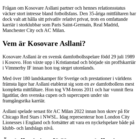
Frågan om Kosovare Asllani partner och hennes relationsstatus
väcker stort intresse bland fotbollsfans. Den 35-åriga mittfältaren har
dock valt att hålla sitt privatliv relativt privat, trots en omfattande
karriär i storklubbar som Paris Saint-Germain, Real Madrid,
Manchester City och AC Milan.
Vem är Kosovare Asllani?
Kosovare Asllani är en svensk damfotbollsspelare född 29 juli 1989
i Kosovo. Hon växte upp i Kristianstad och började sin proffskarriär
i Vimmerby IF innan hon tog steget utomlands.
Med över 180 landskamper för Sverige och prestationer i världens
främsta ligor har Asllani etablerat sig som en av damfotbollens mest
kompletta mittfältare. Hon tog VM-brons 2011 och har vunnit flera
ligatitlar, den svenska cupen och supercupen under sin
framgångsrika karriär.
Asllani spelade senast för AC Milan 2022 innan hon skrev på för
Chicago Red Stars i NWSL. Idag representerar hon London City
Lionesses i England och fortsätter att vara en nyckelspelare både på
klubb- och landslags nivå.