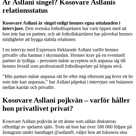
Är Asllani singel? Kosovare Asllanis
relationsstatus
Kosovare Asllani är singel enligt hennes egna uttalanden i
intervjuer.
Den svenska fotbollsspelaren har varit öppen med att
hon inte har en partner, och att fotbollskarriären har påverkat hennes
möjligheter att bygga stabila relationer.
I en intervju med Expressen förklarade Asllani varför hennes
privatliv ofta hamnar i skymundan. Hennes krav på en eventuell
partner är tydliga – personen måste acceptera och anpassa sig till
hennes livsstil som professionell fotbollsspelare på högsta nivå.
"Min partner måste anpassa sitt liv efter mig eftersom jag lever ett liv
som inte kan anpassas," har Asllani påpekat i intervjuer om balansen
mellan karriär och privatliv.
Kosovare Asllani pojkvän – varför håller
hon privatlivet privat?
Kosovare Asllani pojkvän är ett ämne som sällan diskuteras
offentligt av spelaren själv. Trots att hon har över 180 000 följare på
Instagram under handtaget @asllani9, väljer hon att fokusera sina