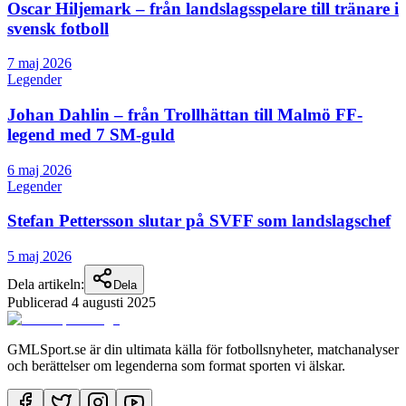
Oscar Hiljemark – från landslagsspelare till tränare i
svensk fotboll
7 maj 2026
Legender
Johan Dahlin – från Trollhättan till Malmö FF-
legend med 7 SM-guld
6 maj 2026
Legender
Stefan Pettersson slutar på SVFF som landslagschef
5 maj 2026
Dela artikeln:
Dela
Publicerad
4 augusti 2025
GMLSport.se är din ultimata källa för fotbollsnyheter, matchanalyser
och berättelser om legenderna som format sporten vi älskar.