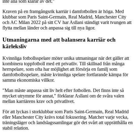
inte alla som klarar av det."
Kraven på en framgångsrik karriär i damfotbollen är höga. Med
klubbar som Paris Saint-Germain, Real Madrid, Manchester City
och AC Milan 2022 på sitt CV har Asllani ständigt varit tvungen att
flytta mellan länder och anpassa sig till nya ligor.
Utmaningarna med att balansera karriär och
kärleksliv
Kvinnliga fotbollsspelare möter unika utmaningar när det gäller att
kombinera toppfotboll med ett privatliv. Till skillnad från många
herrspelare, som ofta har möjlighet att försörja en familj som
damfotbollsspelare, måste kvinnliga spelare fortfarande kämpa för
samma ekonomiska villkor.
"Man måste anpassa sitt liv helt efter fotbollen. Det finns inte så
mycket utrymme för annat," förklarar Asllani om de svåra valen
mellan karriärens krav och privatlivet.
För att lyckas i storklubbar som Paris Saint-Germain, Real Madrid
eller Manchester City krävs total fokusering. Matcher varje vecka,
träningsläger och landslagssamlingar gör det svårt att upprätthålla en
stabil relation.