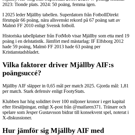
2023: Tionde plats. 2024: 50 poäng, femma igen.
I 2025 leder Mjällby tabellen. Superdatorn från FotbollDirekt
förutspår 66 poäng, nära allsvenskt rekord på 67 poäng satt av
Malmö FF 2010 enligt Svensk fotboll.
Historiska tabellplatser från FotMob visar Mjällby som etta med 19
poäng i en delstatistik. Jämfört med mästarlag: IF Elfsborg 2012
hade 59 poäng, Malmö FF 2013 hade 63 poäng per
Kristianstadsbladet.
Vilka faktorer driver Mjällby AIF:s
poängsuccé?
Mjällby AIF släpper in 0,65 mål per match 2025. Gjorda mål: 1,81
per match. Stark defensiv enligt FootyStats.
Klubben har hög soliditet över 100 miljoner kronor i eget kapital
efter försäljningar, enligt X-post från @maifaren371. Tränare och
spelare som Jesper Gustavsson bidrar till konsekvent spel, noterat i
X-diskussioner.
Hur jämför sig Mjällby AIF med