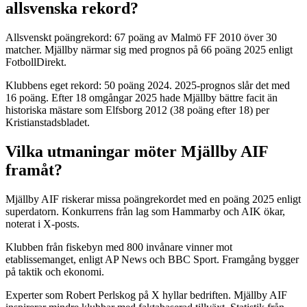
allsvenska rekord?
Allsvenskt poängrekord: 67 poäng av Malmö FF 2010 över 30
matcher. Mjällby närmar sig med prognos på 66 poäng 2025 enligt
FotbollDirekt.
Klubbens eget rekord: 50 poäng 2024. 2025-prognos slår det med
16 poäng. Efter 18 omgångar 2025 hade Mjällby bättre facit än
historiska mästare som Elfsborg 2012 (38 poäng efter 18) per
Kristianstadsbladet.
Vilka utmaningar möter Mjällby AIF
framåt?
Mjällby AIF riskerar missa poängrekordet med en poäng 2025 enligt
superdatorn. Konkurrens från lag som Hammarby och AIK ökar,
noterat i X-posts.
Klubben från fiskebyn med 800 invånare vinner mot
etablissemanget, enligt AP News och BBC Sport. Framgång bygger
på taktik och ekonomi.
Experter som Robert Perlskog på X hyllar bedriften. Mjällby AIF