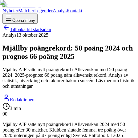
Nyheter
Matcher
Legender
Analys
Kontakt
Öppna meny
Tillbaka till startsidan
Analys
13 oktober 2025
Mjällby poängrekord: 50 poäng 2024 och
prognos 66 poäng 2025
Mjällby AIF satte nytt poängrekord i Allsvenskan med 50 poäng
2024. 2025-prognos: 66 poäng nära allsvenskt rekord. Analys av
statistik, utveckling och faktorer bakom succén. Läs mer om historik
och utmaningar.
Redaktionen
3 min
0
0
Mjällby AIF satte nytt poängrekord i Allsvenskan 2024 med 50
poäng efter 30 matcher. Klubben slutade femma, tre poäng över
2020-noteringen på 47 poäng enligt Svensk Elitfotboll. I 2025-