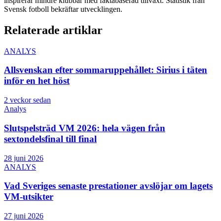
inspirerar mindre klubbar med faktabaserad tillväxt. Statistik från
Svensk fotboll bekräftar utvecklingen.
Relaterade artiklar
ANALYS
Allsvenskan efter sommaruppehållet: Sirius i täten
inför en het höst
2 veckor sedan
Analys
Slutspelsträd VM 2026: hela vägen från
sextondelsfinal till final
28 juni 2026
ANALYS
Vad Sveriges senaste prestationer avslöjar om lagets
VM-utsikter
27 juni 2026