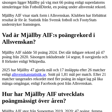
säsongen ligger Mjällby på väg mot 66 poäng enligt superdatorns
simuleringar från FotbollDirekt, en poäng under allsvenskt rekord.
Mjällby AIF visar stark form i Allsvenskan. Klubben har förbättrat
resultat år för år. Statistik från Svensk fotboll och FootyStats
understryker framstegen.
Vad är Mjällby AIF:s poängrekord i
Allsvenskan?
Mjällby AIF nådde 50 poäng 2024. Det slår tidigare rekord på 47
poäng från 2020. Säsongen inkluderade 14 segrar, 8 oavgjorda och
8 förluster enligt Wikipedia.
2025 har Mjällby 47 gjorda mål och 17 insläppta efter 26 matcher
enligt
allsvenskanstatistik.se
. Snitt på 1,81 mål per match. Efter 21
matcher tangerades rekordet med fler poäng än något lag på lika
många omgångar, enligt Facebook-post från Allsvenskan.
Hur har Mjällby AIF utvecklats
poängmässigt över åren?
Mjällby AIF steg från Superettan 2019. 2020: 47 poäng, femma.