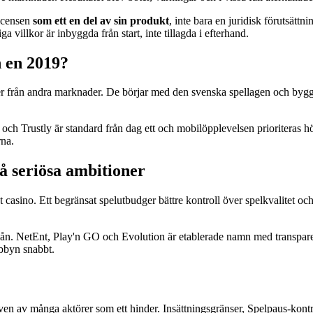
licensen
som ett en del av sin produkt
, inte bara en juridisk förutsättn
a villkor är inbyggda från start, inte tillagda i efterhand.
n en 2019?
r från andra marknader. De börjar med den svenska spellagen och bygger
.
och Trustly är standard från dag ett och mobilöpplevelsen prioriteras h
rna.
å seriösa ambitioner
 casino. Ett begränsat spelutbudger bättre kontroll över spelkvalitet och
vån. NetEnt, Play'n GO och Evolution är etablerade namn med transparent 
lobbyn snabbt.
ven av många aktörer som ett hinder. Insättningsgränser, Spelpaus-kont