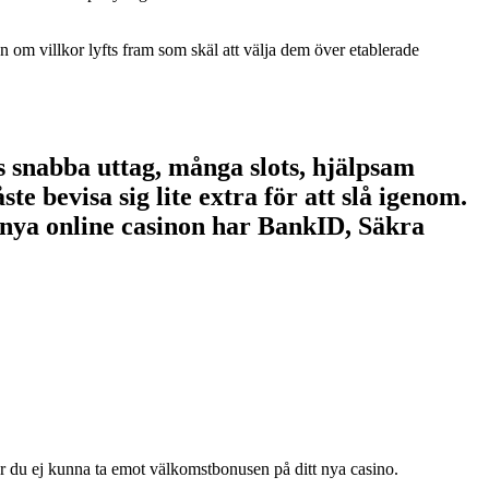
 om villkor lyfts fram som skäl att välja dem över etablerade
s snabba uttag, många slots, hjälpsam
e bevisa sig lite extra för att slå igenom.
ll nya online casinon har BankID, Säkra
r du ej kunna ta emot välkomstbonusen på ditt nya casino.