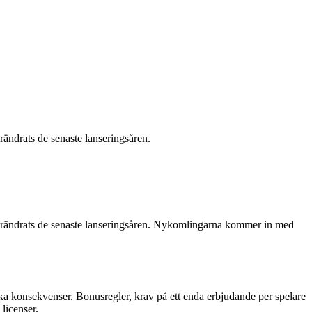
ändrats de senaste lanseringsåren.
förändrats de senaste lanseringsåren. Nykomlingarna kommer in med
ska konsekvenser. Bonusregler, krav på ett enda erbjudande per spelare
 licenser.