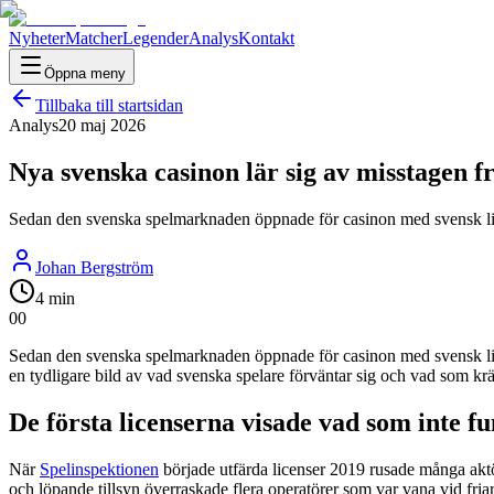
Nyheter
Matcher
Legender
Analys
Kontakt
Öppna meny
Tillbaka till startsidan
Analys
20 maj 2026
Nya svenska casinon lär sig av misstagen 
Sedan den svenska spelmarknaden öppnade för casinon med svensk licen
Johan Bergström
4 min
0
0
Sedan den svenska spelmarknaden öppnade för casinon med svensk lic
en tydligare bild av vad svenska spelare förväntar sig och vad som krävs
De första licenserna visade vad som inte f
När
Spelinspektionen
började utfärda licenser 2019 rusade många aktör
och löpande tillsyn överraskade flera operatörer som var vana vid friare