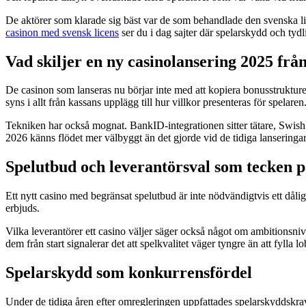
De aktörer som klarade sig bäst var de som behandlade den svenska 
casinon med svensk licens
ser du i dag sajter där spelarskydd och tydlig
Vad skiljer en ny casinolansering 2025 frå
De casinon som lanseras nu börjar inte med att kopiera bonusstrukture
syns i allt från kassans upplägg till hur villkor presenteras för spelaren
Tekniken har också mognat. BankID-integrationen sitter tätare, Swish 
2026 känns flödet mer välbyggt än det gjorde vid de tidiga lanseringa
Spelutbud och leverantörsval som tecken p
Ett nytt casino med begränsat spelutbud är inte nödvändigtvis ett dåligt
erbjuds.
Vilka leverantörer ett casino väljer säger också något om ambitionsni
dem från start signalerar det att spelkvalitet väger tyngre än att fylla 
Spelarskydd som konkurrensfördel
Under de tidiga åren efter omregleringen uppfattades spelarskyddskra