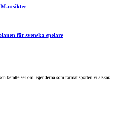
VM-utsikter
planen för svenska spelare
och berättelser om legenderna som format sporten vi älskar.