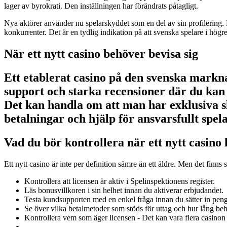
lager av byrokrati. Den inställningen har förändrats påtagligt.
Nya aktörer använder nu spelarskyddet som en del av sin profilering.
konkurrenter. Det är en tydlig indikation på att svenska spelare i hög
När ett nytt casino behöver bevisa sig
Ett etablerat casino på den svenska markna
support och starka recensioner där du kan lä
Det kan handla om att man har exklusiva slo
betalningar och hjälp för ansvarsfullt spel
Vad du bör kontrollera när ett nytt casino 
Ett nytt casino är inte per definition sämre än ett äldre. Men det finns 
Kontrollera att licensen är aktiv i Spelinspektionens register.
Läs bonusvillkoren i sin helhet innan du aktiverar erbjudandet.
Testa kundsupporten med en enkel fråga innan du sätter in peng
Se över vilka betalmetoder som stöds för uttag och hur lång be
Kontrollera vem som äger licensen - Det kan vara flera casino