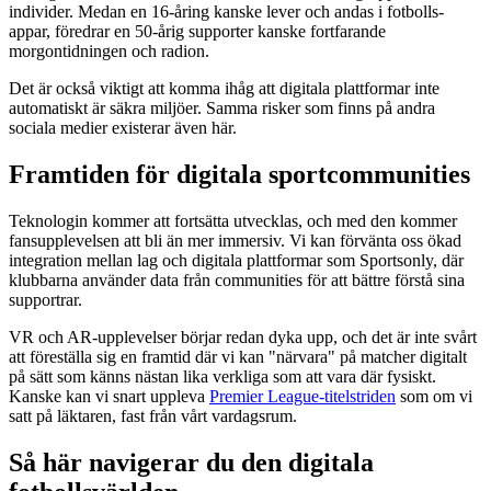
individer. Medan en 16-åring kanske lever och andas i fotbolls-
appar, föredrar en 50-årig supporter kanske fortfarande
morgontidningen och radion.
Det är också viktigt att komma ihåg att digitala plattformar inte
automatiskt är säkra miljöer. Samma risker som finns på andra
sociala medier existerar även här.
Framtiden för digitala sportcommunities
Teknologin kommer att fortsätta utvecklas, och med den kommer
fansupplevelsen att bli än mer immersiv. Vi kan förvänta oss ökad
integration mellan lag och digitala plattformar som Sportsonly, där
klubbarna använder data från communities för att bättre förstå sina
supportrar.
VR och AR-upplevelser börjar redan dyka upp, och det är inte svårt
att föreställa sig en framtid där vi kan "närvara" på matcher digitalt
på sätt som känns nästan lika verkliga som att vara där fysiskt.
Kanske kan vi snart uppleva
Premier League-titelstriden
som om vi
satt på läktaren, fast från vårt vardagsrum.
Så här navigerar du den digitala