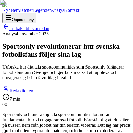
Nyheter
Matcher
Legender
Analys
Kontakt
Öppna meny
Tillbaka till startsidan
Analys
4 november 2025
Sportsonly revolutionerar hur svenska
fotbollsfans följer sina lag
Utforska hur digitala sportcommunities som Sportsonly förändrar
fotbollsfandom i Sverige och ger fans nya sätt att uppleva och
engagera sig i sina favoritlag i realtid.
Redaktionen
7 min
0
0
Sportsonly och andra digitala sportcommunities förändrar
fundamentalt hur vi engagerar oss i fotboll. Föreställ dig att du sitter
på bussen hem från jobbet när din telefon vibrerar. Ditt lag har precis
gjort mål i den avgörande matchen, och din skärm exploderar av