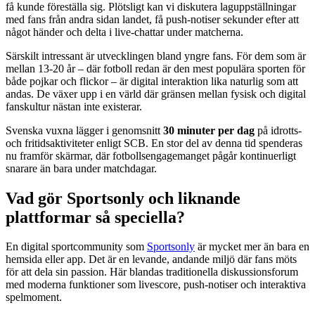
få kunde föreställa sig. Plötsligt kan vi diskutera laguppställningar
med fans från andra sidan landet, få push-notiser sekunder efter att
något händer och delta i live-chattar under matcherna.
Särskilt intressant är utvecklingen bland yngre fans. För dem som är
mellan 13-20 år – där fotboll redan är den mest populära sporten för
både pojkar och flickor – är digital interaktion lika naturlig som att
andas. De växer upp i en värld där gränsen mellan fysisk och digital
fanskultur nästan inte existerar.
Svenska vuxna lägger i genomsnitt
30 minuter per dag
på idrotts-
och fritidsaktiviteter enligt SCB. En stor del av denna tid spenderas
nu framför skärmar, där fotbollsengagemanget pågår kontinuerligt
snarare än bara under matchdagar.
Vad gör Sportsonly och liknande
plattformar så speciella?
En digital sportcommunity som
Sportsonly
är mycket mer än bara en
hemsida eller app. Det är en levande, andande miljö där fans möts
för att dela sin passion. Här blandas traditionella diskussionsforum
med moderna funktioner som livescore, push-notiser och interaktiva
spelmoment.