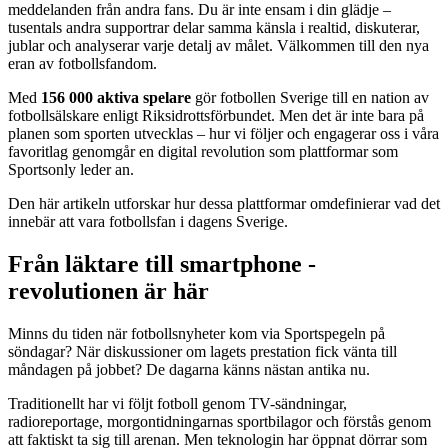
meddelanden från andra fans. Du är inte ensam i din glädje –
tusentals andra supportrar delar samma känsla i realtid, diskuterar,
jublar och analyserar varje detalj av målet. Välkommen till den nya
eran av fotbollsfandom.
Med
156 000 aktiva spelare
gör fotbollen Sverige till en nation av
fotbollsälskare enligt Riksidrottsförbundet. Men det är inte bara på
planen som sporten utvecklas – hur vi följer och engagerar oss i våra
favoritlag genomgår en digital revolution som plattformar som
Sportsonly leder an.
Den här artikeln utforskar hur dessa plattformar omdefinierar vad det
innebär att vara fotbollsfan i dagens Sverige.
Från läktare till smartphone -
revolutionen är här
Minns du tiden när fotbollsnyheter kom via Sportspegeln på
söndagar? När diskussioner om lagets prestation fick vänta till
måndagen på jobbet? De dagarna känns nästan antika nu.
Traditionellt har vi följt fotboll genom TV-sändningar,
radioreportage, morgontidningarnas sportbilagor och förstås genom
att faktiskt ta sig till arenan. Men teknologin har öppnat dörrar som