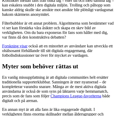
Konflikter mellan fans från olika lag – eller till och med samma lag –
kan eskalera snabbt i den digitala miljön. Trolling och påhopp som
kanske aldrig skulle ske ansikte mot ansikte blir plötsligt vardagsmat
bakom skärmens anonymitet.
Filterbubblor är ett annat problem. Algoritmerna som bestämmer vad
vi ser kan förstärka våra åsikter och skapa en skev bild av
verkligheten. Om du bara exponeras för fans som håller med dig,
var finns då den konstruktiva debatten?
Forskning visar
också att en minoritet av användare kan utveckla ett
ohälsosamt förhållande till sitt digitala engagemang, där
fotbollsdiskussioner tar över för mycket av vardagen.
Myter som behöver rättas ut
En vanlig missuppfattning är att digitala communities helt ersätter
traditionella supporterklubbar. Sanningen är mer nyanserad – de
kompletterar varandra snarare. Många av de mest aktiva digitala
användarna är också de som syns på läktaren varje hemmamatch,
precis som de fans som följer
Champions League-favoriterna
både
digitalt och på arenan.
En annan myt är att alla fans är lika engagerade digitalt. I
verkligheten finns enorma skillnader mellan åldersgrupper och