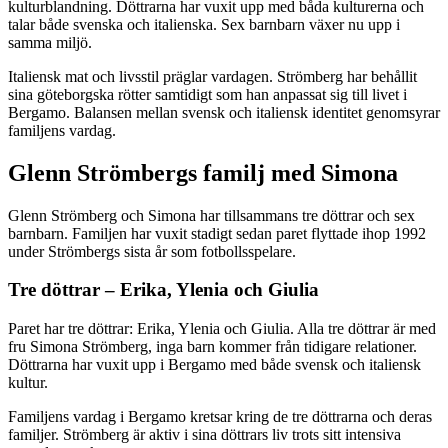
kulturblandning. Döttrarna har vuxit upp med båda kulturerna och
talar både svenska och italienska. Sex barnbarn växer nu upp i
samma miljö.
Italiensk mat och livsstil präglar vardagen. Strömberg har behållit
sina göteborgska rötter samtidigt som han anpassat sig till livet i
Bergamo. Balansen mellan svensk och italiensk identitet genomsyrar
familjens vardag.
Glenn Strömbergs familj med Simona
Glenn Strömberg och Simona har tillsammans tre döttrar och sex
barnbarn. Familjen har vuxit stadigt sedan paret flyttade ihop 1992
under Strömbergs sista år som fotbollsspelare.
Tre döttrar – Erika, Ylenia och Giulia
Paret har tre döttrar: Erika, Ylenia och Giulia. Alla tre döttrar är med
fru Simona Strömberg, inga barn kommer från tidigare relationer.
Döttrarna har vuxit upp i Bergamo med både svensk och italiensk
kultur.
Familjens vardag i Bergamo kretsar kring de tre döttrarna och deras
familjer. Strömberg är aktiv i sina döttrars liv trots sitt intensiva