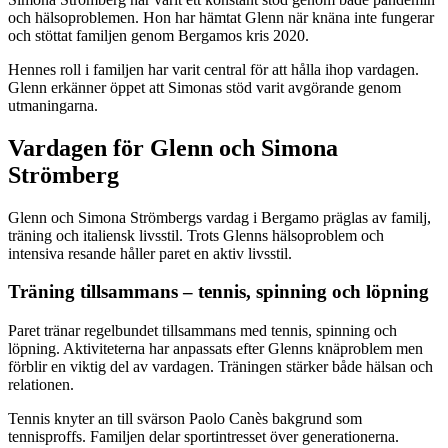
och hälsoproblemen. Hon har hämtat Glenn när knäna inte fungerar
och stöttat familjen genom Bergamos kris 2020.
Hennes roll i familjen har varit central för att hålla ihop vardagen.
Glenn erkänner öppet att Simonas stöd varit avgörande genom
utmaningarna.
Vardagen för Glenn och Simona
Strömberg
Glenn och Simona Strömbergs vardag i Bergamo präglas av familj,
träning och italiensk livsstil. Trots Glenns hälsoproblem och
intensiva resande håller paret en aktiv livsstil.
Träning tillsammans – tennis, spinning och löpning
Paret tränar regelbundet tillsammans med tennis, spinning och
löpning. Aktiviteterna har anpassats efter Glenns knäproblem men
förblir en viktig del av vardagen. Träningen stärker både hälsan och
relationen.
Tennis knyter an till svärson Paolo Canès bakgrund som
tennisproffs. Familjen delar sportintresset över generationerna.