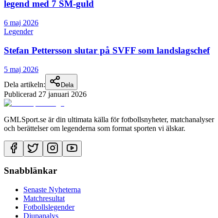
legend med 7 SM-guld
6 maj 2026
Legender
Stefan Pettersson slutar på SVFF som landslagschef
5 maj 2026
Dela artikeln:
Dela
Publicerad
27 januari 2026
GMLSport.se är din ultimata källa för fotbollsnyheter, matchanalyser
och berättelser om legenderna som format sporten vi älskar.
Snabblänkar
Senaste Nyheterna
Matchresultat
Fotbollslegender
Djupanalys