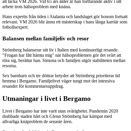
att täcka VM 2026. Vid 65 års ålder är han fortfarande aktiv i sitt
arbete trots hälsoproblem med knäna.
Hans expertis från tiden i Atalanta och landslaget gör honom fortsatt
relevant. VM 2026 blir ännu ett mästerskap i hans långa karriär som
fotbollsexpert.
Balansen mellan familjeliv och resor
Strömberg balanserar sitt liv i Italien med kontinuerligt resande.
"Frugan har fått hämta mig" när hälsoproblemen gör det svårt att
röra sig, berättar han. Simona och familjen utgör stabiliteten mellan
resorna.
Sex barnbarn och tre döttrar betyder att Strömberg prioriterar tid
hemma i Bergamo. Familjelivet väger tungt mot det intensiva
resandet för kommentarsuppdrag.
Utmaningar i livet i Bergamo
Livet i Bergamo har inte varit utan svårigheter. Pandemin 2020
drabbade staden hårt och Glenn Strömberg har kämpat med
allvarliga knäproblem de senaste åren.