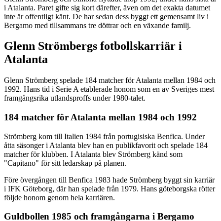
i Atalanta. Paret gifte sig kort därefter, även om det exakta datumet
inte är offentligt känt. De har sedan dess byggt ett gemensamt liv i
Bergamo med tillsammans tre döttrar och en växande familj.
Glenn Strömbergs fotbollskarriär i
Atalanta
Glenn Strömberg spelade 184 matcher för Atalanta mellan 1984 och
1992. Hans tid i Serie A etablerade honom som en av Sveriges mest
framgångsrika utlandsproffs under 1980-talet.
184 matcher för Atalanta mellan 1984 och 1992
Strömberg kom till Italien 1984 från portugisiska Benfica. Under
åtta säsonger i Atalanta blev han en publikfavorit och spelade 184
matcher för klubben. I Atalanta blev Strömberg känd som
"Capitano" för sitt ledarskap på planen.
Före övergången till Benfica 1983 hade Strömberg byggt sin karriär
i IFK Göteborg, där han spelade från 1979. Hans göteborgska rötter
följde honom genom hela karriären.
Guldbollen 1985 och framgångarna i Bergamo