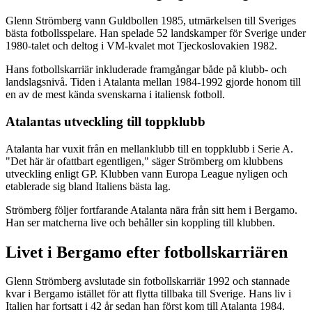
Glenn Strömberg vann Guldbollen 1985, utmärkelsen till Sveriges
bästa fotbollsspelare. Han spelade 52 landskamper för Sverige under
1980-talet och deltog i VM-kvalet mot Tjeckoslovakien 1982.
Hans fotbollskarriär inkluderade framgångar både på klubb- och
landslagsnivå. Tiden i Atalanta mellan 1984-1992 gjorde honom till
en av de mest kända svenskarna i italiensk fotboll.
Atalantas utveckling till toppklubb
Atalanta har vuxit från en mellanklubb till en toppklubb i Serie A.
"Det här är ofattbart egentligen," säger Strömberg om klubbens
utveckling enligt GP. Klubben vann Europa League nyligen och
etablerade sig bland Italiens bästa lag.
Strömberg följer fortfarande Atalanta nära från sitt hem i Bergamo.
Han ser matcherna live och behåller sin koppling till klubben.
Livet i Bergamo efter fotbollskarriären
Glenn Strömberg avslutade sin fotbollskarriär 1992 och stannade
kvar i Bergamo istället för att flytta tillbaka till Sverige. Hans liv i
Italien har fortsatt i 42 år sedan han först kom till Atalanta 1984.