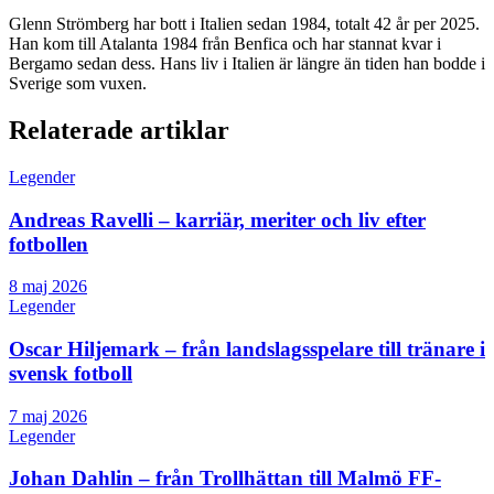
Glenn Strömberg har bott i Italien sedan 1984, totalt 42 år per 2025.
Han kom till Atalanta 1984 från Benfica och har stannat kvar i
Bergamo sedan dess. Hans liv i Italien är längre än tiden han bodde i
Sverige som vuxen.
Relaterade artiklar
Legender
Andreas Ravelli – karriär, meriter och liv efter
fotbollen
8 maj 2026
Legender
Oscar Hiljemark – från landslagsspelare till tränare i
svensk fotboll
7 maj 2026
Legender
Johan Dahlin – från Trollhättan till Malmö FF-