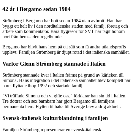
42 år i Bergamo sedan 1984
Strömberg i Bergamo har bott sedan 1984 utan avbrott. Han har
byggt ett helt liv i den norditalienska staden med familj, företag och
arbete som kommentator. Bara flygresor för SVT har tagit honom
bort från hemstaden regelbundet.
Bergamo har blivit hans hem på ett sätt som få andra utlandsproffs
upplevt. Familjen Strömberg är djupt rotad i det italienska samhället.
Varför Glenn Strömberg stannade i Italien
Strömberg stannade kvar i Italien främst på grund av kärleken till
Simona. Hans integration i det italienska samhället blev komplett när
paret flyttade ihop 1992 och startade familj.
"Vi träffade Simona och vi gifte oss," förklarar han sin tid i Italien.
Tre döttrar och sex barnbarn har gjort Bergamo till familjens
permanenta hem. Flytten tillbaka till Sverige blev aldrig aktuell.
Svensk-italiensk kulturblandning i familjen
Familjen Strömberg representerar en svensk-italiensk