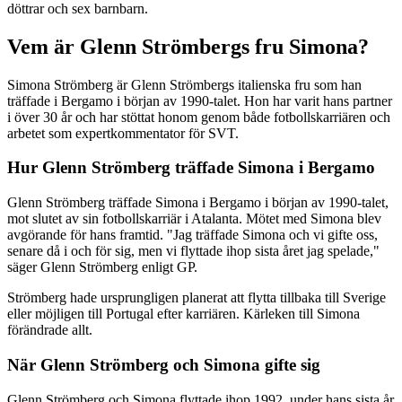
döttrar och sex barnbarn.
Vem är Glenn Strömbergs fru Simona?
Simona Strömberg är Glenn Strömbergs italienska fru som han
träffade i Bergamo i början av 1990-talet. Hon har varit hans partner
i över 30 år och har stöttat honom genom både fotbollskarriären och
arbetet som expertkommentator för SVT.
Hur Glenn Strömberg träffade Simona i Bergamo
Glenn Strömberg träffade Simona i Bergamo i början av 1990-talet,
mot slutet av sin fotbollskarriär i Atalanta. Mötet med Simona blev
avgörande för hans framtid. "Jag träffade Simona och vi gifte oss,
senare då i och för sig, men vi flyttade ihop sista året jag spelade,"
säger Glenn Strömberg enligt GP.
Strömberg hade ursprungligen planerat att flytta tillbaka till Sverige
eller möjligen till Portugal efter karriären. Kärleken till Simona
förändrade allt.
När Glenn Strömberg och Simona gifte sig
Glenn Strömberg och Simona flyttade ihop 1992, under hans sista år