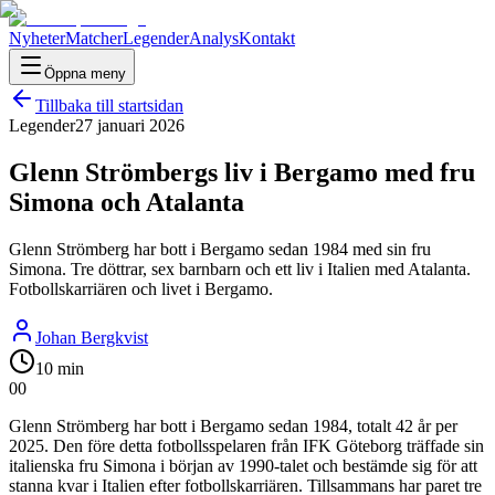
Nyheter
Matcher
Legender
Analys
Kontakt
Öppna meny
Tillbaka till startsidan
Legender
27 januari 2026
Glenn Strömbergs liv i Bergamo med fru
Simona och Atalanta
Glenn Strömberg har bott i Bergamo sedan 1984 med sin fru
Simona. Tre döttrar, sex barnbarn och ett liv i Italien med Atalanta.
Fotbollskarriären och livet i Bergamo.
Johan Bergkvist
10 min
0
0
Glenn Strömberg har bott i Bergamo sedan 1984, totalt 42 år per
2025. Den före detta fotbollsspelaren från IFK Göteborg träffade sin
italienska fru Simona i början av 1990-talet och bestämde sig för att
stanna kvar i Italien efter fotbollskarriären. Tillsammans har paret tre