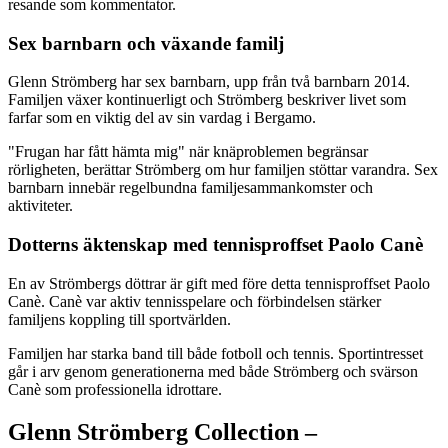
resande som kommentator.
Sex barnbarn och växande familj
Glenn Strömberg har sex barnbarn, upp från två barnbarn 2014.
Familjen växer kontinuerligt och Strömberg beskriver livet som
farfar som en viktig del av sin vardag i Bergamo.
"Frugan har fått hämta mig" när knäproblemen begränsar
rörligheten, berättar Strömberg om hur familjen stöttar varandra. Sex
barnbarn innebär regelbundna familjesammankomster och
aktiviteter.
Dotterns äktenskap med tennisproffset Paolo Canè
En av Strömbergs döttrar är gift med före detta tennisproffset Paolo
Canè. Canè var aktiv tennisspelare och förbindelsen stärker
familjens koppling till sportvärlden.
Familjen har starka band till både fotboll och tennis. Sportintresset
går i arv genom generationerna med både Strömberg och svärson
Canè som professionella idrottare.
Glenn Strömberg Collection –