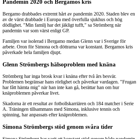
Pandemin 2020 och Bergamos kris
Bergamo drabbades extremt hårt av pandemin 2020. Staden blev en
av de värst drabbade i Europa med överfulla sjukhus och hög
dödlighet. "Min familj har det jäkligt tufft," sa Strömberg när
pandemin var som värst enligt GP.
Familjen var isolerad i Bergamo medan Glenn var i Sverige för
arbete. Oron för Simona och döttrarna var konstant. Bergamos kris
påverkade hela familjen djupt.
Glenn Strömbergs hälsoproblem med knäna
Strömberg har inga brosk kvar i knäna efter två års besvär.
Problemen begränsar hans rörlighet och påverkar vardagen. "Frugan
har fått hämta mig" när han inte kan gå, berättar han om hur
knäproblemen påverkar livet.
Skadorna är ett resultat av fotbollskarriären och 184 matcher i Serie
A. Träningen tillsammans med Simona, inklusive tennis och
spinning, har anpassats efter knäproblemen.
Simona Strömbergs stöd genom svåra tider
Simona Strömberg har varit ett konstant stöd genom både pandemin