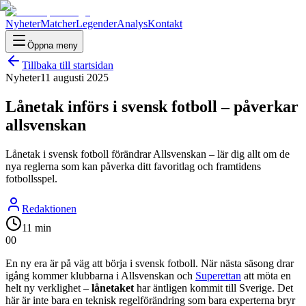
Nyheter
Matcher
Legender
Analys
Kontakt
Öppna meny
Tillbaka till startsidan
Nyheter
11 augusti 2025
Lånetak införs i svensk fotboll – påverkar
allsvenskan
Lånetak i svensk fotboll förändrar Allsvenskan – lär dig allt om de
nya reglerna som kan påverka ditt favoritlag och framtidens
fotbollsspel.
Redaktionen
11 min
0
0
En ny era är på väg att börja i svensk fotboll. När nästa säsong drar
igång kommer klubbarna i Allsvenskan och
Superettan
att möta en
helt ny verklighet –
lånetaket
har äntligen kommit till Sverige. Det
här är inte bara en teknisk regelförändring som bara experterna bryr