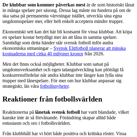
De klubbar som kommer påverkas mest
är de som historiskt lånat
in många spelare per säsong. Dessa lag måste nu fundera på om de
ska satsa på permanenta värvningar istället, utveckla sina egna
ungdomsspelare mer, eller helt enkelt acceptera mindre trupper.
Ekonomiskt sett kan det här bli kostsamt för vissa klubbar. Att köpa
en spelare kostar betydligt mer än att låna in samma spelare.
Samtidigt som detta händer står svensk fotboll inför andra
ekonomiska utmaningar –
Svensk Elitfotboll planerar att minska
kostnaderna med cirka 40 miljoner kronor
från 2026.
Men det finns också möjligheter. Klubbar som satsat på
ungdomsverksamhet och egen talangutveckling kan plötsligt få
konkurrensfördelar när andra klubbar inte längre kan fylla sina
trupper med lånespelare. För mer om hur klubbar anpassar sig
strategiskt, läs våra
fotbollsnyheter
.
Reaktioner från fotbollsvärlden
Reaktionerna på
lånetak svensk fotboll
har varit blandade, vilket
kanske inte är så förvånande. Förändring skapar alltid både
entusiasm och oro i fotbollsvärlden.
Från klubbhåll har vi hört både positiva och kritiska röster. Vissa