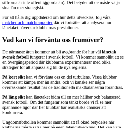
siffrorna är inte offentliggjorda än). Det betyder att de måste välja
sina lån mer strategiskt.
För att hålla dig uppdaterad om hur detta utvecklas, följ våra
matcher och matchrapporter
där vi fortsätter att analysera hur
lånetaket påverkar klubbarnas prestationer.
Vad kan vi förvänta oss framöver?
De närmaste åren kommer att bli avgörande för hur väl
lånetak
svensk fotboll
fungerar i svensk fotboll. Vi kommer sannolikt att se
en övergångsperiod där klubbarna experimenterar med olika
strategier för att anpassa sig till de nya reglerna.
På kort sikt
kan vi förvänta oss en del turbulens. Vissa klubbar
kommer att kämpa mer än andra, och vi kanske ser några
överraskande resultat när de traditionella maktbalanserna förändras.
På lång sikt
kan lånetaket bidra till en mer hållbar och balanserad
svensk fotboll. Om det fungerar som tänkt borde vi få se mer
spännande ligor där fler klubbar har realistiska chanser att
konkurrera.
Ungdomsfotbollen kommer sannolikt att få ökad betydelse när
klubbarna måste satsa mer på egen talangutveckling. Det kan vara