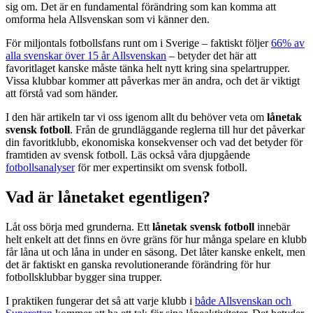
sig om. Det är en fundamental förändring som kan komma att
omforma hela Allsvenskan som vi känner den.
För miljontals fotbollsfans runt om i Sverige – faktiskt följer
66% av
alla svenskar över 15 år Allsvenskan
– betyder det här att
favoritlaget kanske måste tänka helt nytt kring sina spelartrupper.
Vissa klubbar kommer att påverkas mer än andra, och det är viktigt
att förstå vad som händer.
I den här artikeln tar vi oss igenom allt du behöver veta om
lånetak
svensk fotboll
. Från de grundläggande reglerna till hur det påverkar
din favoritklubb, ekonomiska konsekvenser och vad det betyder för
framtiden av svensk fotboll. Läs också våra djupgående
fotbollsanalyser
för mer expertinsikt om svensk fotboll.
Vad är lånetaket egentligen?
Låt oss börja med grunderna. Ett
lånetak svensk fotboll
innebär
helt enkelt att det finns en övre gräns för hur många spelare en klubb
får låna ut och låna in under en säsong. Det låter kanske enkelt, men
det är faktiskt en ganska revolutionerande förändring för hur
fotbollsklubbar bygger sina trupper.
I praktiken fungerar det så att varje klubb i
både Allsvenskan och