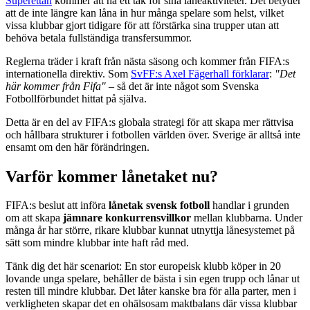
Superettan
kommer att ha ett tak för sina låneaktiviteter. Det betyder
att de inte längre kan låna in hur många spelare som helst, vilket
vissa klubbar gjort tidigare för att förstärka sina trupper utan att
behöva betala fullständiga transfersummor.
Reglerna träder i kraft från nästa säsong och kommer från FIFA:s
internationella direktiv. Som
SvFF:s Axel Fägerhall förklarar
:
"Det
här kommer från Fifa"
– så det är inte något som Svenska
Fotbollförbundet hittat på själva.
Detta är en del av FIFA:s globala strategi för att skapa mer rättvisa
och hållbara strukturer i fotbollen världen över. Sverige är alltså inte
ensamt om den här förändringen.
Varför kommer lånetaket nu?
FIFA:s beslut att införa
lånetak svensk fotboll
handlar i grunden
om att skapa
jämnare konkurrensvillkor
mellan klubbarna. Under
många år har större, rikare klubbar kunnat utnyttja lånesystemet på
sätt som mindre klubbar inte haft råd med.
Tänk dig det här scenariot: En stor europeisk klubb köper in 20
lovande unga spelare, behåller de bästa i sin egen trupp och lånar ut
resten till mindre klubbar. Det låter kanske bra för alla parter, men i
verkligheten skapar det en ohälsosam maktbalans där vissa klubbar