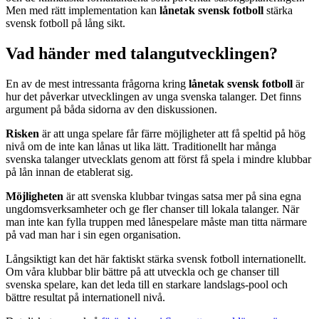
Men med rätt implementation kan
lånetak svensk fotboll
stärka
svensk fotboll på lång sikt.
Vad händer med talangutvecklingen?
En av de mest intressanta frågorna kring
lånetak svensk fotboll
är
hur det påverkar utvecklingen av unga svenska talanger. Det finns
argument på båda sidorna av den diskussionen.
Risken
är att unga spelare får färre möjligheter att få speltid på hög
nivå om de inte kan lånas ut lika lätt. Traditionellt har många
svenska talanger utvecklats genom att först få spela i mindre klubbar
på lån innan de etablerat sig.
Möjligheten
är att svenska klubbar tvingas satsa mer på sina egna
ungdomsverksamheter och ge fler chanser till lokala talanger. När
man inte kan fylla truppen med lånespelare måste man titta närmare
på vad man har i sin egen organisation.
Långsiktigt kan det här faktiskt stärka svensk fotboll internationellt.
Om våra klubbar blir bättre på att utveckla och ge chanser till
svenska spelare, kan det leda till en starkare landslags-pool och
bättre resultat på internationell nivå.