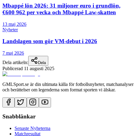
Mbappé lön 2026: 31 miljoner euro i grundlön,
€600 962 per vecka och Mbappé Law-skatten
13 maj 2026
Nyheter
Landslagen som gör VM-debut i 2026
7 maj 2026
Dela artikeln:
Dela
Publicerad
11 augusti 2025
GMLSport.se är din ultimata källa för fotbollsnyheter, matchanalyser
och berättelser om legenderna som format sporten vi älskar.
Snabblänkar
Senaste Nyheterna
Matchresultat