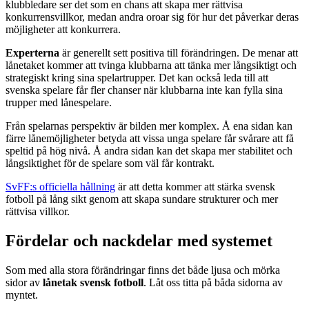
klubbledare ser det som en chans att skapa mer rättvisa
konkurrensvillkor, medan andra oroar sig för hur det påverkar deras
möjligheter att konkurrera.
Experterna
är generellt sett positiva till förändringen. De menar att
lånetaket kommer att tvinga klubbarna att tänka mer långsiktigt och
strategiskt kring sina spelartrupper. Det kan också leda till att
svenska spelare får fler chanser när klubbarna inte kan fylla sina
trupper med lånespelare.
Från spelarnas perspektiv är bilden mer komplex. Å ena sidan kan
färre lånemöjligheter betyda att vissa unga spelare får svårare att få
speltid på hög nivå. Å andra sidan kan det skapa mer stabilitet och
långsiktighet för de spelare som väl får kontrakt.
SvFF:s officiella hållning
är att detta kommer att stärka svensk
fotboll på lång sikt genom att skapa sundare strukturer och mer
rättvisa villkor.
Fördelar och nackdelar med systemet
Som med alla stora förändringar finns det både ljusa och mörka
sidor av
lånetak svensk fotboll
. Låt oss titta på båda sidorna av
myntet.