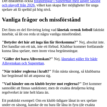
Det diskuteras också
förändringar i Superettan med längre säsong
och playoff från 2026
, vilket kan skapa fler möjligheter för unga
spelare att få speltid på hög nivå.
Vanliga frågor och missförstånd
Det finns en del förvirring kring vad
lånetak svensk fotboll
faktiskt
innebär, så låt oss reda ut några vanliga missförstånd.
"Betyder det här att inga lån får förekomma?"
Nej, absolut inte.
Det handlar om ett tak, inte ett förbud. Klubbar kommer fortfarande
kunna låna spelare, men inom vissa begränsningar.
"Gäller det bara Allsvenskan?"
Nej,
lånetaket gäller för både
Allsvenskan och Superettan
.
"När träder reglerna i kraft?"
Från nästa säsong, så klubbarna
har begränsad tid att anpassa sig.
"Vad händer om en klubb bryter mot reglerna?"
Det kommer
sannolikt att finnas sanktioner, men de exakta detaljerna kring
regelverket är inte helt klara än.
Ett praktiskt exempel: Om en klubb tidigare lånat in sex spelare
under en säsong, kanske de nu bara får låna in fyra (de exakta