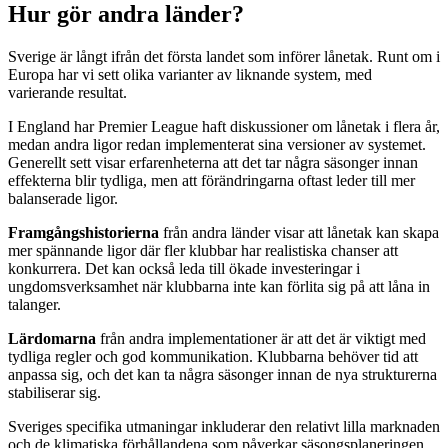
Hur gör andra länder?
Sverige är långt ifrån det första landet som införer lånetak. Runt om i
Europa har vi sett olika varianter av liknande system, med
varierande resultat.
I England har Premier League haft diskussioner om lånetak i flera år,
medan andra ligor redan implementerat sina versioner av systemet.
Generellt sett visar erfarenheterna att det tar några säsonger innan
effekterna blir tydliga, men att förändringarna oftast leder till mer
balanserade ligor.
Framgångshistorierna
från andra länder visar att lånetak kan skapa
mer spännande ligor där fler klubbar har realistiska chanser att
konkurrera. Det kan också leda till ökade investeringar i
ungdomsverksamhet när klubbarna inte kan förlita sig på att låna in
talanger.
Lärdomarna
från andra implementationer är att det är viktigt med
tydliga regler och god kommunikation. Klubbarna behöver tid att
anpassa sig, och det kan ta några säsonger innan de nya strukturerna
stabiliserar sig.
Sveriges specifika utmaningar inkluderar den relativt lilla marknaden
och de klimatiska förhållandena som påverkar säsongsplaneringen.