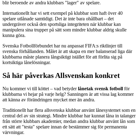
blir beroende av andra klubbars "lager" av spelare.
Internationellt har vi sett exempel på klubbar som haft över 40
spelare utlånade samtidigt. Det är inte bara ohållbart – det
undergräver också den sportsliga integriteten när klubbar kan
manipulera sina trupper på sätt som mindre klubbar aldrig skulle
kunna göra.
Svenska Fotbollförbundet har nu anpassat FIFA:s riktlinjer till
svenska förhållanden. Målet är att skapa en mer balanserad liga där
klubbarna måste planera långsiktigt istället för att förlita sig på
kortsiktiga lånelösningar.
Så här påverkas Allsvenskan konkret
Nu kommer vi till köttet – vad betyder
lånetak svensk fotboll
för
klubbarna vi hejar på varje helg? Sanningen är att vissa lag kommer
att känna av förändringen mycket mer än andra.
Traditionellt har flera allsvenska klubbar använt lånesystemet som en
central del av sin strategi. Mindre klubbar har kunnat låna in talanger
från större klubbars akademier, medan andra klubbar använt lån som
ett sätt att "testa" spelare innan de bestämmer sig för permanenta
värvningar.