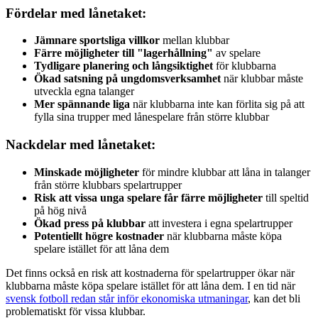
Fördelar med lånetaket:
Jämnare sportsliga villkor
mellan klubbar
Färre möjligheter till "lagerhållning"
av spelare
Tydligare planering och långsiktighet
för klubbarna
Ökad satsning på ungdomsverksamhet
när klubbar måste
utveckla egna talanger
Mer spännande liga
när klubbarna inte kan förlita sig på att
fylla sina trupper med lånespelare från större klubbar
Nackdelar med lånetaket:
Minskade möjligheter
för mindre klubbar att låna in talanger
från större klubbars spelartrupper
Risk att vissa unga spelare får färre möjligheter
till speltid
på hög nivå
Ökad press på klubbar
att investera i egna spelartrupper
Potentiellt högre kostnader
när klubbarna måste köpa
spelare istället för att låna dem
Det finns också en risk att kostnaderna för spelartrupper ökar när
klubbarna måste köpa spelare istället för att låna dem. I en tid när
svensk fotboll redan står inför ekonomiska utmaningar
, kan det bli
problematiskt för vissa klubbar.