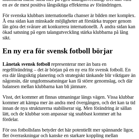
en av de mest positiva långsiktiga effekterna av förändringen.
För svenska klubbars internationella chanser är bilden mer komplex.
Å ena sidan kan minskade möjligheter att förstärka trupper genom
lån göra det svårare att konkurrera internationellt. Å andra sidan kan
ökad satsning på egen talangutveckling stärka klubbarna på lång
sikt.
En ny era för svensk fotboll börjar
Lånetak svensk fotboll
representerar mer än bara en
regelförändring – det är början på en ny era för svensk fotboll. En
era där långsiktig planering och strategiskt tänkande blir viktigare än
någonsin, där ungdomssatsningar kan få större genomslag, och där
balansen mellan klubbarna kan bli jämnare.
Visst, det kommer att finnas utmaningar längs vägen. Vissa klubbar
kommer att kämpa mer än andra med övergången, och det kan ta tid
innan de nya strukturerna stabiliserar sig. Men förändring är sällan
lätt, och de klubbar som anpassar sig snabbast kommer att ha
fördelar.
För oss fotbollsfans betyder det här potentiellt mer spännande ligor,
fler överraskningar och kanske en starkare koppling mellan