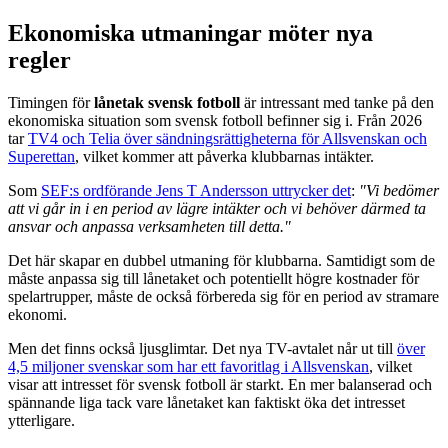
Ekonomiska utmaningar möter nya
regler
Timingen för
lånetak svensk fotboll
är intressant med tanke på den
ekonomiska situation som svensk fotboll befinner sig i. Från 2026
tar
TV4 och Telia över sändningsrättigheterna för Allsvenskan och
Superettan
, vilket kommer att påverka klubbarnas intäkter.
Som
SEF:s ordförande Jens T Andersson uttrycker det
:
"Vi bedömer
att vi går in i en period av lägre intäkter och vi behöver därmed ta
ansvar och anpassa verksamheten till detta."
Det här skapar en dubbel utmaning för klubbarna. Samtidigt som de
måste anpassa sig till lånetaket och potentiellt högre kostnader för
spelartrupper, måste de också förbereda sig för en period av stramare
ekonomi.
Men det finns också ljusglimtar. Det nya TV-avtalet når ut till
över
4,5 miljoner svenskar som har ett favoritlag i Allsvenskan
, vilket
visar att intresset för svensk fotboll är starkt. En mer balanserad och
spännande liga tack vare lånetaket kan faktiskt öka det intresset
ytterligare.