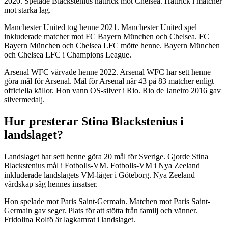
2020. Spelade Blackstenius hattrick mot Chelsea. Hattrick i matcher
mot starka lag.
Manchester United tog henne 2021. Manchester United spel
inkluderade matcher mot FC Bayern München och Chelsea. FC
Bayern München och Chelsea LFC mötte henne. Bayern München
och Chelsea LFC i Champions League.
Arsenal WFC värvade henne 2022. Arsenal WFC har sett henne
göra mål för Arsenal. Mål för Arsenal når 43 på 83 matcher enligt
officiella källor. Hon vann OS-silver i Rio. Rio de Janeiro 2016 gav
silvermedalj.
Hur presterar Stina Blackstenius i
landslaget?
Landslaget har sett henne göra 20 mål för Sverige. Gjorde Stina
Blackstenius mål i Fotbolls-VM. Fotbolls-VM i Nya Zeeland
inkluderade landslagets VM-läger i Göteborg. Nya Zeeland
värdskap såg hennes insatser.
Hon spelade mot Paris Saint-Germain. Matchen mot Paris Saint-
Germain gav seger. Plats för att stötta från familj och vänner.
Fridolina Rolfö är lagkamrat i landslaget.