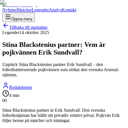
Nyheter
Matcher
Legender
Analys
Kontakt
Öppna meny
Tillbaka till startsidan
Legender
14 oktober 2025
Stina Blackstenius partner: Vem är
pojkvännen Erik Sundvall?
Upptäck Stina Blackstenius partner Erik Sundvall – den
fotbollsintresserade pojkvännen som stöttar den svenska Arsenal-
stjärnan.
Redaktionen
4 min
0
0
Stina Blackstenius partner är Erik Sundvall. Den svenska
fotbollsstjärnan har hållit sitt privatliv relativt privat. Pojkvän Erik
följer henne på matcher och träningar.