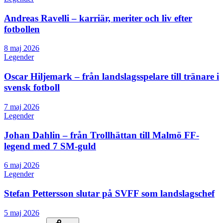
Andreas Ravelli – karriär, meriter och liv efter
fotbollen
8 maj 2026
Legender
Oscar Hiljemark – från landslagsspelare till tränare i
svensk fotboll
7 maj 2026
Legender
Johan Dahlin – från Trollhättan till Malmö FF-
legend med 7 SM-guld
6 maj 2026
Legender
Stefan Pettersson slutar på SVFF som landslagschef
5 maj 2026