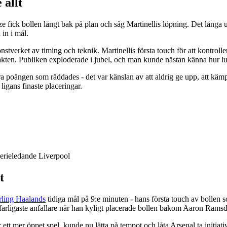
 allt
ick bollen långt bak på plan och såg Martinellis löpning. Det långa up
in i mål.
 konstverket av timing och teknik. Martinellis första touch för att kon
kten. Publiken exploderade i jubel, och man kunde nästan känna hur lu
 poängen som räddades - det var känslan av att aldrig ge upp, att kämpa
ligans finaste placeringar.
erieledande Liverpool
t
rling Haalands
tidiga mål på 9:e minuten - hans första touch av bollen so
farligaste anfallare när han kyligt placerade bollen bakom Aaron Ramsd
ett mer öppet spel, kunde nu lätta på tempot och låta Arsenal ta initiati