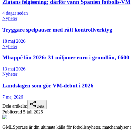
Zlatans felgissning; därför vann Spanien fotbolls-VM
4 dagar sedan
Nyheter
Tryggare spelpauser med rätt kontrollverktyg
18 maj 2026
Nyheter
Mbappé lön 2026: 31 miljoner euro i grundlön, €60
13 maj 2026
Nyheter
Landslagen som gör VM-debut i 2026
7 maj 2026
Dela artikeln:
Dela
Publicerad
5 juli 2025
GMLSport.se är din ultimata källa för fotbollsnyheter, matchanalyser 