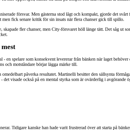
aniserade försvar. Men gästerna stod lågt och kompakt, gjorde det svårt 
 men fick senare kritik för sin insats när flera chanser gick till spillo.
, skapade fler chanser, men City-försvaret höll länge tätt. Det såg ut s
ket.
 mest
l - en spelare som konsekvent levererar från bänken när laget behöver
ns och motståndare börjar lägga märke till.
medelbart påverka resultatet. Martinelli besitter den sällsynta förmåga
 - det visade också på en mental styrka som är ovärderlig i avgörande ö
erar. Tidigare kanske han hade varit frustrerad över att starta på bänke