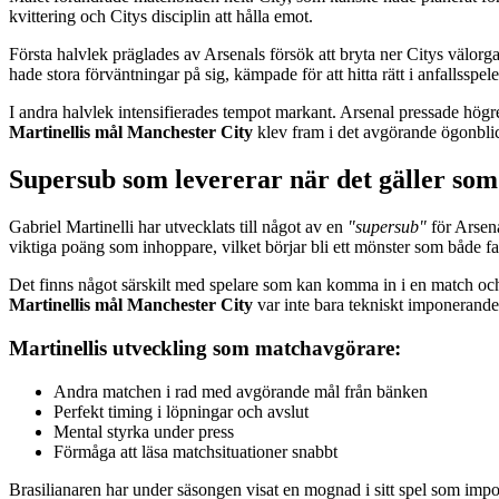
kvittering och Citys disciplin att hålla emot.
Första halvlek präglades av Arsenals försök att bryta ner Citys välorg
hade stora förväntningar på sig, kämpade för att hitta rätt i anfallsspelet
I andra halvlek intensifierades tempot markant. Arsenal pressade högre
Martinellis mål Manchester City
klev fram i det avgörande ögonblic
Supersub som levererar när det gäller som
Gabriel Martinelli har utvecklats till något av en
"supersub"
för Arsena
viktiga poäng som inhoppare, vilket börjar bli ett mönster som både fa
Det finns något särskilt med spelare som kan komma in i en match och o
Martinellis mål Manchester City
var inte bara tekniskt imponerande
Martinellis utveckling som matchavgörare:
Andra matchen i rad med avgörande mål från bänken
Perfekt timing i löpningar och avslut
Mental styrka under press
Förmåga att läsa matchsituationer snabbt
Brasilianaren har under säsongen visat en mognad i sitt spel som impon