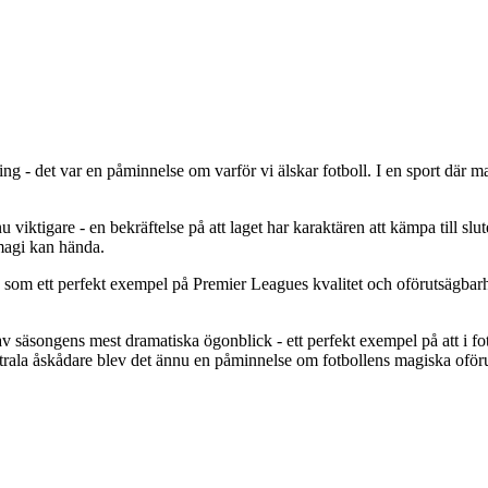
ing - det var en påminnelse om varför vi älskar fotboll. I en sport där m
ktigare - en bekräftelse på att laget har karaktären att kämpa till slutet
 magi kan hända.
som ett perfekt exempel på Premier Leagues kvalitet och oförutsägbarhet
säsongens mest dramatiska ögonblick - ett perfekt exempel på att i fotb
trala åskådare blev det ännu en påminnelse om fotbollens magiska oför