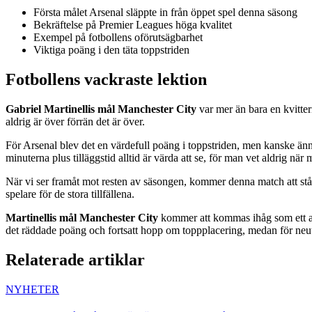
Första målet Arsenal släppte in från öppet spel denna säsong
Bekräftelse på Premier Leagues höga kvalitet
Exempel på fotbollens oförutsägbarhet
Viktiga poäng i den täta toppstriden
Fotbollens vackraste lektion
Gabriel Martinellis mål Manchester City
var mer än bara en kvitter
aldrig är över förrän det är över.
För Arsenal blev det en värdefull poäng i toppstriden, men kanske ännu vi
minuterna plus tilläggstid alltid är värda att se, för man vet aldrig när
När vi ser framåt mot resten av säsongen, kommer denna match att stå 
spelare för de stora tillfällena.
Martinellis mål Manchester City
kommer att kommas ihåg som ett av 
det räddade poäng och fortsatt hopp om toppplacering, medan för neu
Relaterade artiklar
NYHETER