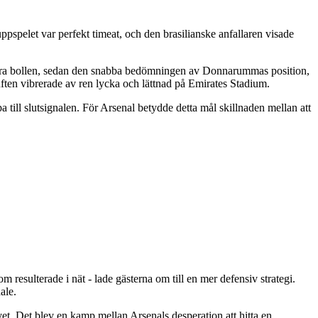
pspelet var perfekt timeat, och den brasilianske anfallaren visade
trollera bollen, sedan den snabba bedömningen av Donnarummas position,
ften vibrerade av ren lycka och lättnad på Emirates Stadium.
 till slutsignalen. För Arsenal betydde detta mål skillnaden mellan att
m resulterade i nät - lade gästerna om till en mer defensiv strategi.
ale.
vet. Det blev en kamp mellan Arsenals desperation att hitta en