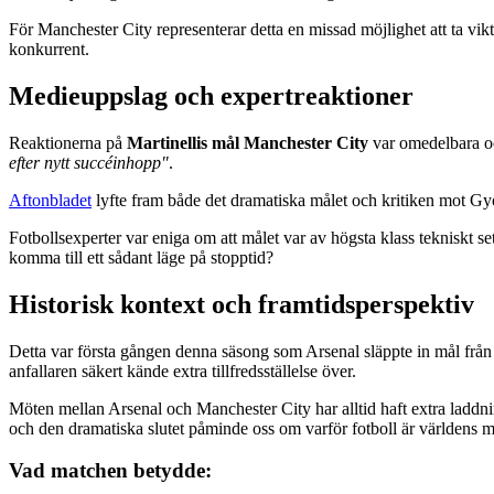
För Manchester City representerar detta en missad möjlighet att ta vikt
konkurrent.
Medieuppslag och expertreaktioner
Reaktionerna på
Martinellis mål Manchester City
var omedelbara o
efter nytt succéinhopp"
.
Aftonbladet
lyfte fram både det dramatiska målet och kritiken mot Gy
Fotbollsexperter var eniga om att målet var av högsta klass tekniskt s
komma till ett sådant läge på stopptid?
Historisk kontext och framtidsperspektiv
Detta var första gången denna säsong som Arsenal släppte in mål från öp
anfallaren säkert kände extra tillfredsställelse över.
Möten mellan Arsenal och Manchester City har alltid haft extra laddn
och den dramatiska slutet påminde oss om varför fotboll är världens m
Vad matchen betydde: