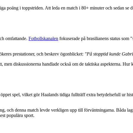
iga poäng i toppstriden. Att leda en match i 80+ minuter och sedan se den
ch omfattande.
Fotbollskanalen
fokuserade på brasilianens status som
ökeres prestationer, och beskrev ögonblicket:
"På stopptid kunde Gabrie
ett, men diskussionerna handlade också om de taktiska aspekterna. Hur kun
pet spel, vilket gör Haalands tidiga fullträff extra betydelsefull ur hi
ing, och denna match levde verkligen upp till förväntningarna. Båda la
est populära sport.