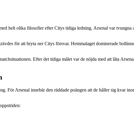
ed helt olika filosofier efter Citys tidiga ledning. Arsenal var tvungna 
rävdes för att bryta ner Citys försvar. Hemmalaget dominerade bollinneh
matchsituationen. Efter det tidiga målet var de nöjda med att låta Arsena
n
song. För Arsenal innebär den räddade poängen att de håller sig kvar in
toppstriden: