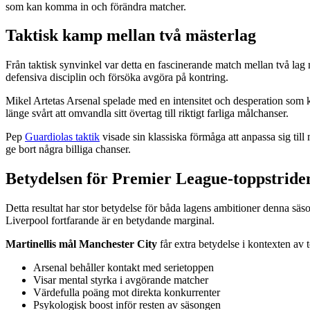
som kan komma in och förändra matcher.
Taktisk kamp mellan två mästerlag
Från taktisk synvinkel var detta en fascinerande match mellan två lag m
defensiva disciplin och försöka avgöra på kontring.
Mikel Artetas Arsenal spelade med en intensitet och desperation som k
länge svårt att omvandla sitt övertag till riktigt farliga målchanser.
Pep
Guardiolas taktik
visade sin klassiska förmåga att anpassa sig till 
ge bort några billiga chanser.
Betydelsen för Premier League-toppstride
Detta resultat har stor betydelse för båda lagens ambitioner denna sä
Liverpool fortfarande är en betydande marginal.
Martinellis mål Manchester City
får extra betydelse i kontexten av 
Arsenal behåller kontakt med serietoppen
Visar mental styrka i avgörande matcher
Värdefulla poäng mot direkta konkurrenter
Psykologisk boost inför resten av säsongen