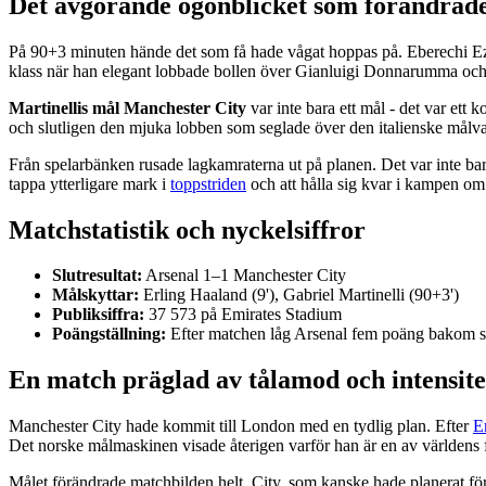
Det avgörande ögonblicket som förändrade
På 90+3 minuten hände det som få hade vågat hoppas på. Eberechi Eze f
klass när han elegant lobbade bollen över Gianluigi Donnarumma och 
Martinellis mål Manchester City
var inte bara ett mål - det var ett
och slutligen den mjuka lobben som seglade över den italienske målva
Från spelarbänken rusade lagkamraterna ut på planen. Det var inte bara
tappa ytterligare mark i
toppstriden
och att hålla sig kvar i kampen om 
Matchstatistik och nyckelsiffror
Slutresultat:
Arsenal 1–1 Manchester City
Målskyttar:
Erling Haaland (9'), Gabriel Martinelli (90+3')
Publiksiffra:
37 573 på Emirates Stadium
Poängställning:
Efter matchen låg Arsenal fem poäng bakom s
En match präglad av tålamod och intensite
Manchester City hade kommit till London med en tydlig plan. Efter
E
Det norske målmaskinen visade återigen varför han är en av världens 
Målet förändrade matchbilden helt. City, som kanske hade planerat för 