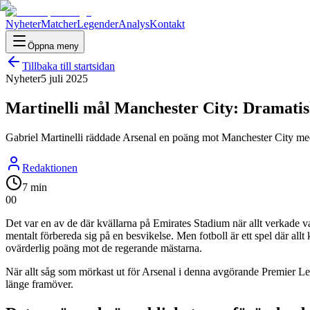
Nyheter
Matcher
Legender
Analys
Kontakt
Öppna meny
Tillbaka till startsidan
Nyheter
5 juli 2025
Martinelli mål Manchester City: Dramatisk
Gabriel Martinelli räddade Arsenal en poäng mot Manchester City med et
Redaktionen
7 min
0
0
Det var en av de där kvällarna på Emirates Stadium när allt verkade 
mentalt förbereda sig på en besvikelse. Men fotboll är ett spel där al
ovärderlig poäng mot de regerande mästarna.
När allt såg som mörkast ut för Arsenal i denna avgörande Premier Le
länge framöver.