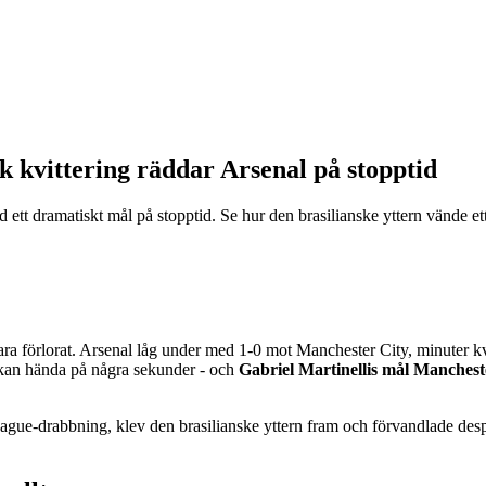
 kvittering räddar Arsenal på stopptid
t dramatiskt mål på stopptid. Se hur den brasilianske yttern vände ett 
vara förlorat. Arsenal låg under med 1-0 mot Manchester City, minuter
lt kan hända på några sekunder - och
Gabriel Martinellis mål Manchest
ague-drabbning, klev den brasilianske yttern fram och förvandlade desp