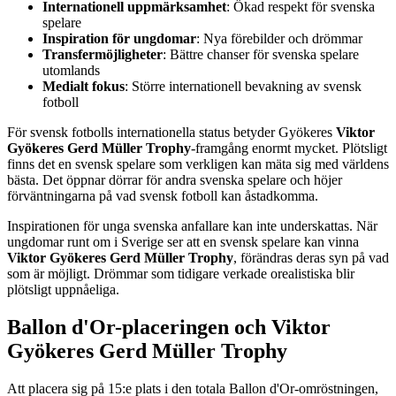
Internationell uppmärksamhet
: Ökad respekt för svenska
spelare
Inspiration för ungdomar
: Nya förebilder och drömmar
Transfermöjligheter
: Bättre chanser för svenska spelare
utomlands
Medialt fokus
: Större internationell bevakning av svensk
fotboll
För svensk fotbolls internationella status betyder Gyökeres
Viktor
Gyökeres Gerd Müller Trophy
-framgång enormt mycket. Plötsligt
finns det en svensk spelare som verkligen kan mäta sig med världens
bästa. Det öppnar dörrar för andra svenska spelare och höjer
förväntningarna på vad svensk fotboll kan åstadkomma.
Inspirationen för unga svenska anfallare kan inte underskattas. När
ungdomar runt om i Sverige ser att en svensk spelare kan vinna
Viktor Gyökeres Gerd Müller Trophy
, förändras deras syn på vad
som är möjligt. Drömmar som tidigare verkade orealistiska blir
plötsligt uppnåeliga.
Ballon d'Or-placeringen och Viktor
Gyökeres Gerd Müller Trophy
Att placera sig på 15:e plats i den totala Ballon d'Or-omröstningen,