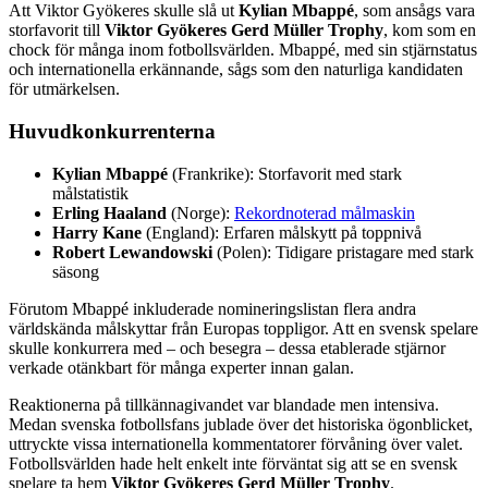
Att Viktor Gyökeres skulle slå ut
Kylian Mbappé
, som ansågs vara
storfavorit till
Viktor Gyökeres Gerd Müller Trophy
, kom som en
chock för många inom fotbollsvärlden. Mbappé, med sin stjärnstatus
och internationella erkännande, sågs som den naturliga kandidaten
för utmärkelsen.
Huvudkonkurrenterna
Kylian Mbappé
(Frankrike): Storfavorit med stark
målstatistik
Erling Haaland
(Norge):
Rekordnoterad målmaskin
Harry Kane
(England): Erfaren målskytt på toppnivå
Robert Lewandowski
(Polen): Tidigare pristagare med stark
säsong
Förutom Mbappé inkluderade nomineringslistan flera andra
världskända målskyttar från Europas toppligor. Att en svensk spelare
skulle konkurrera med – och besegra – dessa etablerade stjärnor
verkade otänkbart för många experter innan galan.
Reaktionerna på tillkännagivandet var blandade men intensiva.
Medan svenska fotbollsfans jublade över det historiska ögonblicket,
uttryckte vissa internationella kommentatorer förvåning över valet.
Fotbollsvärlden hade helt enkelt inte förväntat sig att se en svensk
spelare ta hem
Viktor Gyökeres Gerd Müller Trophy
.