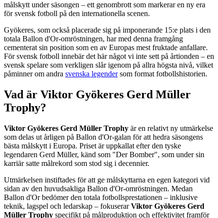
målskytt under säsongen – ett genombrott som markerar en ny era
för svensk fotboll på den internationella scenen.
Gyökeres, som också placerade sig på imponerande 15:e plats i den
totala Ballon d'Or-omröstningen, har med denna framgång
cementerat sin position som en av Europas mest fruktade anfallare.
För svensk fotboll innebär det här något vi inte sett på årtionden – en
svensk spelare som verkligen slår igenom på allra högsta nivå, vilket
påminner om andra
svenska legender
som format fotbollshistorien.
Vad är Viktor Gyökeres Gerd Müller
Trophy?
Viktor Gyökeres Gerd Müller Trophy
är en relativt ny utmärkelse
som delas ut årligen på Ballon d'Or-galan för att hedra säsongens
bästa målskytt i Europa. Priset är uppkallat efter den tyske
legendaren Gerd Müller, känd som "Der Bomber", som under sin
karriär satte målrekord som stod sig i decennier.
Utmärkelsen instiftades för att ge målskyttarna en egen kategori vid
sidan av den huvudsakliga Ballon d'Or-omröstningen. Medan
Ballon d'Or bedömer den totala fotbollsprestationen – inklusive
teknik, lagspel och ledarskap – fokuserar
Viktor Gyökeres Gerd
Müller Trophy
specifikt på målproduktion och effektivitet framför