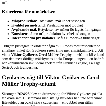
mål.
Kriterierna för utmärkelsen
Målproduktion
: Totalt antal mål under säsongen
Kvalitet på motstånd
: Prestationer mot topplag
Avgörande mål
: Betydelsen av målen för lagets framgångar
Konsistens
: Jämn målproduktion över hela säsongen
Internationella prestationer
: Mål i europeiska turneringar
Tidigare pristagare inkluderar några av Europas mest respekterade
anfallare, vilket gör Gyökeres seger ännu mer anmärkningsvärd. Att
vinna
Viktor Gyökeres Gerd Müller Trophy
innebär att bli erkänd
som den mest dödliga målskyttens i hela Europa – ingen liten bedrift
när konkurrensen inkluderar spelare från Premier League, La Liga,
Serie A och Bundesliga.
Gyökeres väg till Viktor Gyökeres Gerd
Müller Trophy-triumf
Säsongen 2024/25 blev en drömsäsong för Viktor Gyökeres på alla
tänkbara sätt. Tillsammans med sitt lag lyckades han inte bara vinna
ligaguldet utan också säkra cupségern – en dubbel som sällan