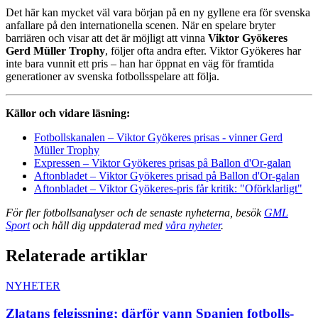
Det här kan mycket väl vara början på en ny gyllene era för svenska
anfallare på den internationella scenen. När en spelare bryter
barriären och visar att det är möjligt att vinna
Viktor Gyökeres
Gerd Müller Trophy
, följer ofta andra efter. Viktor Gyökeres har
inte bara vunnit ett pris – han har öppnat en väg för framtida
generationer av svenska fotbollsspelare att följa.
Källor och vidare läsning:
Fotbollskanalen – Viktor Gyökeres prisas - vinner Gerd
Müller Trophy
Expressen – Viktor Gyökeres prisas på Ballon d'Or-galan
Aftonbladet – Viktor Gyökeres prisad på Ballon d'Or-galan
Aftonbladet – Viktor Gyökeres-pris får kritik: "Oförklarligt"
För fler fotbollsanalyser och de senaste nyheterna, besök
GML
Sport
och håll dig uppdaterad med
våra nyheter
.
Relaterade artiklar
NYHETER
Zlatans felgissning; därför vann Spanien fotbolls-