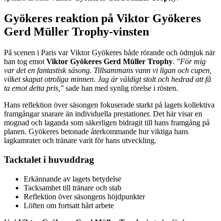
Gyökeres reaktion på Viktor Gyökeres
Gerd Müller Trophy-vinsten
På scenen i Paris var Viktor Gyökeres både rörande och ödmjuk när
han tog emot
Viktor Gyökeres Gerd Müller Trophy
.
"För mig
var det en fantastisk säsong. Tillsammans vann vi ligan och cupen,
vilket skapat otroliga minnen. Jag är väldigt stolt och hedrad att få
ta emot detta pris,"
sade han med synlig rörelse i rösten.
Hans reflektion över säsongen fokuserade starkt på lagets kollektiva
framgångar snarare än individuella prestationer. Det här visar en
mognad och laganda som säkerligen bidragit till hans framgång på
planen. Gyökeres betonade återkommande hur viktiga hans
lagkamrater och tränare varit för hans utveckling.
Tacktalet i huvuddrag
Erkännande av lagets betydelse
Tacksamhet till tränare och stab
Reflektion över säsongens höjdpunkter
Löften om fortsatt hårt arbete