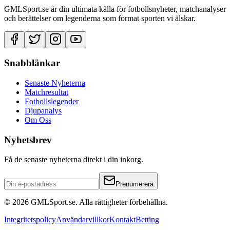
GMLSport.se är din ultimata källa för fotbollsnyheter, matchanalyser
och berättelser om legenderna som format sporten vi älskar.
Snabblänkar
Senaste Nyheterna
Matchresultat
Fotbollslegender
Djupanalys
Om Oss
Nyhetsbrev
Få de senaste nyheterna direkt i din inkorg.
Prenumerera
©
2026
GMLSport.se. Alla rättigheter förbehållna.
Integritetspolicy
Användarvillkor
Kontakt
Betting