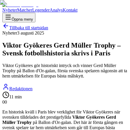
Nyheter
Matcher
Legender
Analys
Kontakt
Öppna meny
Tillbaka till startsidan
Nyheter
3 augusti 2025
Viktor Gyökeres Gerd Müller Trophy –
Svensk fotbollshistoria skrivs i Paris
Viktor Gyökeres gör historiskt intryck och vinner Gerd Müller
Trophy på Ballon d'Or-galan, första svenska spelaren någonsin att ta
hem utmärkelsen för Europas bästa målskytt.
Redaktionen
11 min
0
0
En historisk kväll i Paris blev verklighet för Viktor Gyökeres när
svensken tilldelades det prestigefyllda
Viktor Gyökeres Gerd
Müller Trophy
på Ballon d'Or-galan. Det här är första gången en
svensk spelare tar hem utmärkelsen som går till Europas bästa