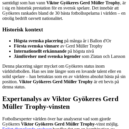
samtidigt som han vann
Viktor Gyökeres Gerd Müller Trophy
, är
i sig en historisk prestation för en svensk spelare. Det innebär att
Gyökeres rankades bland de 30 bästa fotbollsspelarna i världen – en
otrolig bedrift oavsett nationalitet.
Historisk kontext
Högsta svenska placering
på många år i Ballon d'Or
Första svenska vinnare
av Gerd Müller Trophy
Internationellt erkännande
på högsta nivå
Jämförelser med svenska legender
som Zlatan och Larsson
Denna placering säger mycket om Gyökeres status inom
världsfotbollen. Han ses inte längre som en lovande talent eller en
solid spelare – han betraktas som en av världens absolut bästa på sin
position.
Viktor Gyökeres Gerd Müller Trophy
är ett bevis på
denna status.
Expertanalys av Viktor Gyökeres Gerd
Müller Trophy-vinsten
Fotbollsexperter världen över har analyserat vad som gjorde
Gyökeres
Viktor Gyökeres Gerd Müller Trophy
-vinst möjlig.