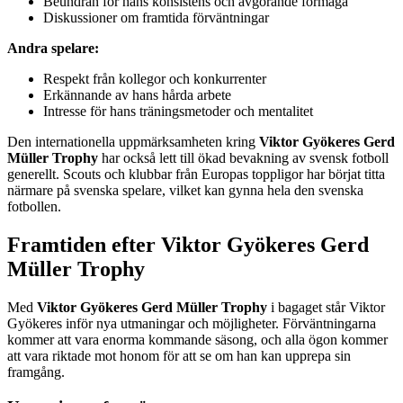
Beundran för hans konsistens och avgörande förmåga
Diskussioner om framtida förväntningar
Andra spelare:
Respekt från kollegor och konkurrenter
Erkännande av hans hårda arbete
Intresse för hans träningsmetoder och mentalitet
Den internationella uppmärksamheten kring
Viktor Gyökeres Gerd
Müller Trophy
har också lett till ökad bevakning av svensk fotboll
generellt. Scouts och klubbar från Europas toppligor har börjat titta
närmare på svenska spelare, vilket kan gynna hela den svenska
fotbollen.
Framtiden efter Viktor Gyökeres Gerd
Müller Trophy
Med
Viktor Gyökeres Gerd Müller Trophy
i bagaget står Viktor
Gyökeres inför nya utmaningar och möjligheter. Förväntningarna
kommer att vara enorma kommande säsong, och alla ögon kommer
att vara riktade mot honom för att se om han kan upprepa sin
framgång.