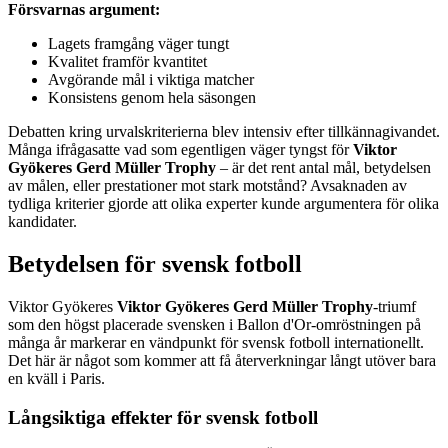
Försvarnas argument:
Lagets framgång väger tungt
Kvalitet framför kvantitet
Avgörande mål i viktiga matcher
Konsistens genom hela säsongen
Debatten kring urvalskriterierna blev intensiv efter tillkännagivandet.
Många ifrågasatte vad som egentligen väger tyngst för
Viktor
Gyökeres Gerd Müller Trophy
– är det rent antal mål, betydelsen
av målen, eller prestationer mot stark motstånd? Avsaknaden av
tydliga kriterier gjorde att olika experter kunde argumentera för olika
kandidater.
Betydelsen för svensk fotboll
Viktor Gyökeres
Viktor Gyökeres Gerd Müller Trophy
-triumf
som den högst placerade svensken i Ballon d'Or-omröstningen på
många år markerar en vändpunkt för svensk fotboll internationellt.
Det här är något som kommer att få återverkningar långt utöver bara
en kväll i Paris.
Långsiktiga effekter för svensk fotboll