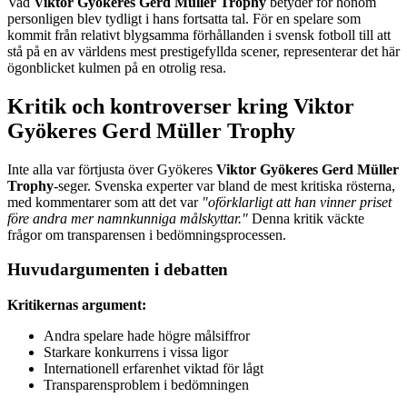
Vad
Viktor Gyökeres Gerd Müller Trophy
betyder för honom
personligen blev tydligt i hans fortsatta tal. För en spelare som
kommit från relativt blygsamma förhållanden i svensk fotboll till att
stå på en av världens mest prestigefyllda scener, representerar det här
ögonblicket kulmen på en otrolig resa.
Kritik och kontroverser kring Viktor
Gyökeres Gerd Müller Trophy
Inte alla var förtjusta över Gyökeres
Viktor Gyökeres Gerd Müller
Trophy
-seger. Svenska experter var bland de mest kritiska rösterna,
med kommentarer som att det var
"oförklarligt att han vinner priset
före andra mer namnkunniga målskyttar."
Denna kritik väckte
frågor om transparensen i bedömningsprocessen.
Huvudargumenten i debatten
Kritikernas argument:
Andra spelare hade högre målsiffror
Starkare konkurrens i vissa ligor
Internationell erfarenhet viktad för lågt
Transparensproblem i bedömningen