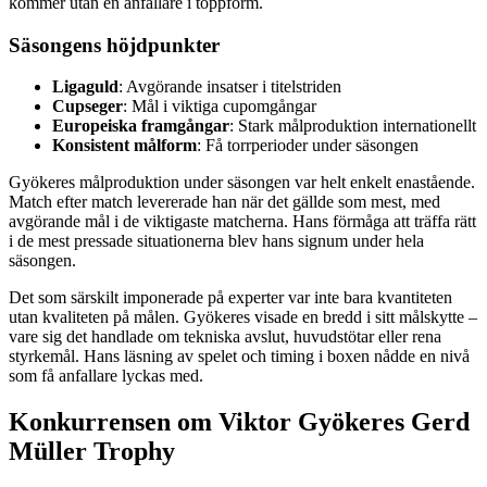
kommer utan en anfallare i toppform.
Säsongens höjdpunkter
Ligaguld
: Avgörande insatser i titelstriden
Cupseger
: Mål i viktiga cupomgångar
Europeiska framgångar
: Stark målproduktion internationellt
Konsistent målform
: Få torrperioder under säsongen
Gyökeres målproduktion under säsongen var helt enkelt enastående.
Match efter match levererade han när det gällde som mest, med
avgörande mål i de viktigaste matcherna. Hans förmåga att träffa rätt
i de mest pressade situationerna blev hans signum under hela
säsongen.
Det som särskilt imponerade på experter var inte bara kvantiteten
utan kvaliteten på målen. Gyökeres visade en bredd i sitt målskytte –
vare sig det handlade om tekniska avslut, huvudstötar eller rena
styrkemål. Hans läsning av spelet och timing i boxen nådde en nivå
som få anfallare lyckas med.
Konkurrensen om Viktor Gyökeres Gerd
Müller Trophy