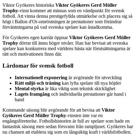
Viktor Gyökeres historiska
Viktor Gyökeres Gerd Müller
Trophy
-vinst kommer att minnas som en vändpunkt för svensk
fotboll. Att vinna denna prestigefyllda utmärkelse och placera sig så
högt i Ballon d'Or-omröstningen är prestationer som förändrar
förväntningarna på vad svenska spelare kan åstadkomma.
För Gyökeres egen karriär öppnar
Viktor Gyökeres Gerd Müller
Trophy
dörrar till ännu högre nivåer. Han har bevisat att svenska
spelare kan konkurrera med världens bästa när förutsättningarna är
rätt och motivationen finns där.
Lärdomar för svensk fotboll
Internationell exponering
är avgörande för utveckling
Rätt miljö och träning
kan lyfta spelare till nya höjder
Mental styrka
är lika viktig som teknisk skicklighet
Lagets framgång
och individuella prestationer går hand i
hand
Kommande säsong blir avgörande för att bevisa att
Viktor
Gyökeres Gerd Müller Trophy
-vinsten inte var en
engångsföreteelse. Fotbollshistorien är full av spelare som hade en
fantastisk säsong men sedan försvann från rampljuset. Gyökeres har
nu chansen att etablera sig som en långsiktig kraft i världsfotbollen.