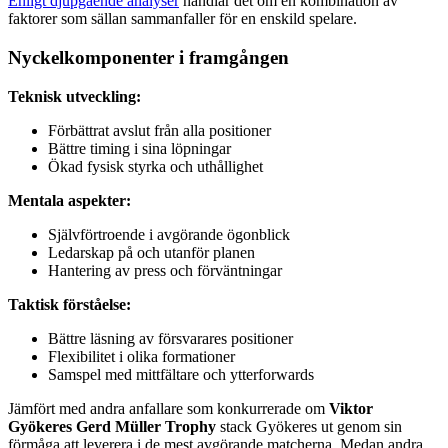
Enligt djupgående analyser
handlar det om en kombination av
faktorer som sällan sammanfaller för en enskild spelare.
Nyckelkomponenter i framgången
Teknisk utveckling:
Förbättrat avslut från alla positioner
Bättre timing i sina löpningar
Ökad fysisk styrka och uthållighet
Mentala aspekter:
Självförtroende i avgörande ögonblick
Ledarskap på och utanför planen
Hantering av press och förväntningar
Taktisk förståelse:
Bättre läsning av försvarares positioner
Flexibilitet i olika formationer
Samspel med mittfältare och ytterforwards
Jämfört med andra anfallare som konkurrerade om
Viktor
Gyökeres Gerd Müller Trophy
stack Gyökeres ut genom sin
förmåga att leverera i de mest avgörande matcherna. Medan andra